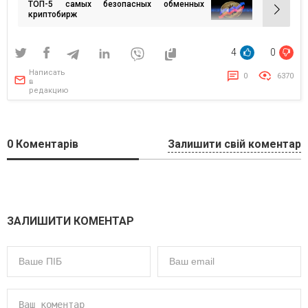
ТОП-5 самых безопасных обменных
записям
криптобирж
4
0
Написать
0
6370
в
редакцию
0
Коментарів
Залишити свій коментар
ЗАЛИШИТИ КОМЕНТАР