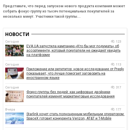
Представьте, что перед запуском нового продукта компания может
собрать фокус-группу из тысяч потенциальных покупателей за
несколько минут. Участники такой группы...
НОВОСТИ
Сегодня
123
EVA.UA запустила кампанию «Кто бы мог подумать» об
ассортименте, который покупатели не ожидают увидеть
на платформе
Сегодня
113
Приложение или репетитор: новое исследование от Preply
показывает, что лучше помогает заговорить на
иностранном языке
Сегодня
317
Фокус-группы без людей: как цифровые двойники
покупателей изменят маркетинговые исследования
Вчера
177
Starlink хочет стать полноценным мобильным оператором:
SpaceX готовит конкурента Verizon, AT&T и T-Mobile