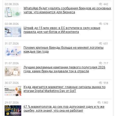
02.08.2026
442
WhatsApp будет удалять сообщения брендов из основных
чатов: что изменится для бизнеса
02.08.2026
578
Штраф до 15 млн евро: в ЕС вступили в силу новые
правила для чат-ботов и ИИ-контента
31.07.2026
651
Почему крупные бренды больше не меняют логотипы
каждые три года
31.07.2026
717
Лучшие рекламные кампании первого полугодия 2026
года: какие бренды задавали тон в отрасли
30.07.2026
918
Куда двигается маркетинг: главные сигналы рынка по
итогам Digital Marketing Day от GoIT
29.07.2026
1382
67 % маркетологов до сих пор допускают одну и ту же
ошибку, хотя знают, что она не работает