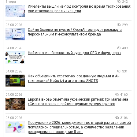
Вчера
242
ИИ-агенты вышли из-под контроля во время тестирования:
они атаковали реальные цели
05.08.2026
299
Сайты больше не нужны? OpenAI тестирует рекламу с
персональным ИИ-консультантом бренда
04.08.2026
409
Наймология: бесплатный курс для CEO и фаундеров
04.08.2026
331
Как объединить стратегию, созданную людьми и AI-
технологии? Кейс izi и агентства SHOTS
04.08.2026
4160
Европа вновь отметила украинский ритейл: три магазина
«Сильпо» вошли в рейтинг лучших супермаркетов
03.08.2026
3106
Поступление-2026: менеджмент во второй раз стал самой
популярной специальностью, а количество заявлений —
рекордным за последние 5 лет