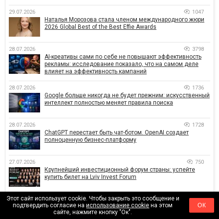
29.07.2026
1047
Наталья Морозова стала членом международного жюри
2026 Global Best of the Best Effie Awards
28.07.2026
3798
AI-креативы сами по себе не повышают эффективность
рекламы: исследование показало, что на самом деле
влияет на эффективность кампаний
28.07.2026
1736
Google больше никогда не будет прежним: искусственный
интеллект полностью меняет правила поиска
28.07.2026
1728
ChatGPT перестает быть чат-ботом. OpenAI создает
полноценную бизнес-платформу
27.07.2026
750
Крупнейший инвестиционный форум страны: успейте
купить билет на Lviv Invest Forum
Этот сайт использует cookie. Чтобы закрыть это сообщение и
26.07.2026
540
подтвердить согласие на
использование cookie
на этом
ОК
От $700 до $15 000: сколько зарабатывают и тратят в
сайте, нажмите кнопку "Ок".
украинском PR — инсайты от znamy и Women Make Money