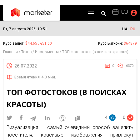
Пт, 7 августа 2026, 19:51
UA
RU
Курс валют:
$44,65 , €51,60
Курс Биткоин:
$64879
Главная
Техно
Инструменты
ТОП фотостоков (в поисках красоты)
26.07.2022
0
6370
Время чтения: 4.3 мин.
ТОП ФОТОСТОКОВ (В ПОИСКАХ
КРАСОТЫ)
4
0
Визуализация — самый очевидный способ зацепить
посетителя, красивые изображения привлекут