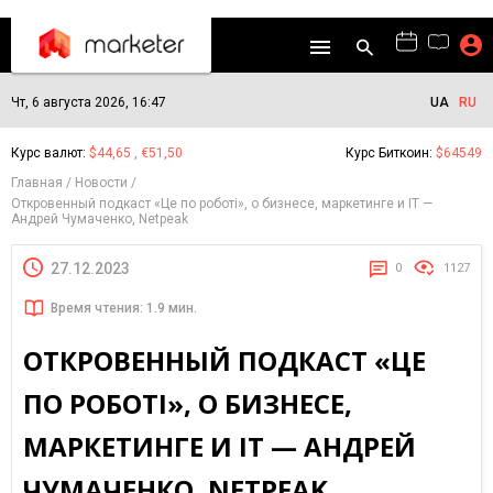
Чт, 6 августа 2026, 16:47
UA
RU
Курс валют:
$44,65 , €51,50
Курс Биткоин:
$64549
Главная
Новости
Откровенный подкаст «Це по роботі», о бизнесе, маркетинге и ІТ —
Андрей Чумаченко, Netpeak
27.12.2023
0
1127
Время чтения: 1.9 мин.
ОТКРОВЕННЫЙ ПОДКАСТ «ЦЕ
ПО РОБОТІ», О БИЗНЕСЕ,
МАРКЕТИНГЕ И ІТ — АНДРЕЙ
ЧУМАЧЕНКО, NETPEAK