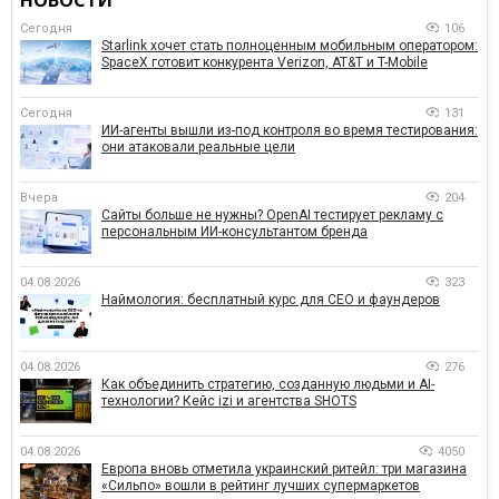
Сегодня
106
Starlink хочет стать полноценным мобильным оператором:
SpaceX готовит конкурента Verizon, AT&T и T-Mobile
Сегодня
131
ИИ-агенты вышли из-под контроля во время тестирования:
они атаковали реальные цели
Вчера
204
Сайты больше не нужны? OpenAI тестирует рекламу с
персональным ИИ-консультантом бренда
04.08.2026
323
Наймология: бесплатный курс для CEO и фаундеров
04.08.2026
276
Как объединить стратегию, созданную людьми и AI-
технологии? Кейс izi и агентства SHOTS
04.08.2026
4050
Европа вновь отметила украинский ритейл: три магазина
«Сильпо» вошли в рейтинг лучших супермаркетов