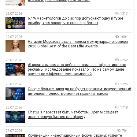
29.07.2026
1317
67 % маркетологов до сих пор допускают одну и ту же
ошибку, хотя знают, что она не работает
29.07.2026
1004
Наталья Морозова стала членом международного жюри
2026 Global Best of the Best Effie Awards
28.07.2026
3752
AI-креативы сами по себе не повышают эффективность
рекламы: исследование показало, что на самом деле
влияет на эффективность кампаний
28.07.2026
1726
Google больше никогда не будет прежним: искусственный
интеллект полностью меняет правила поиска
28.07.2026
1719
ChatGPT перестает быть чат-ботом. OpenAI создает
полноценную бизнес-платформу
27.07.2026
704
Крупнейший инвестиционный форум страны: успейте