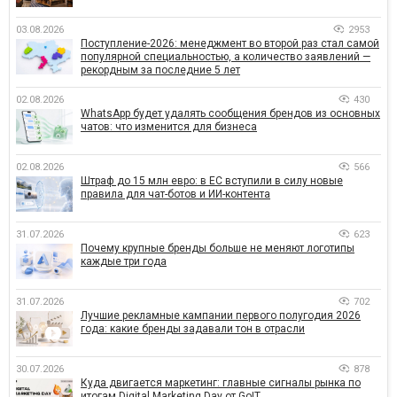
03.08.2026
2953
Поступление-2026: менеджмент во второй раз стал самой
популярной специальностью, а количество заявлений —
рекордным за последние 5 лет
02.08.2026
430
WhatsApp будет удалять сообщения брендов из основных
чатов: что изменится для бизнеса
02.08.2026
566
Штраф до 15 млн евро: в ЕС вступили в силу новые
правила для чат-ботов и ИИ-контента
31.07.2026
623
Почему крупные бренды больше не меняют логотипы
каждые три года
31.07.2026
702
Лучшие рекламные кампании первого полугодия 2026
года: какие бренды задавали тон в отрасли
30.07.2026
878
Куда двигается маркетинг: главные сигналы рынка по
итогам Digital Marketing Day от GoIT