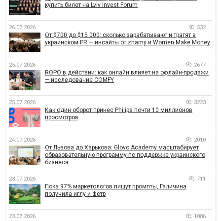
купить билет на Lviv Invest Forum
26.07.2026
532
От $700 до $15 000: сколько зарабатывают и тратят в
украинском PR — инсайты от znamy и Women Make Money
25.07.2026
2677
ROPO в действии: как онлайн влияет на офлайн-продажи
— исследование COMFY
25.07.2026
3223
Как один оборот принес Philips почти 10 миллионов
просмотров
24.07.2026
2010
От Львова до Харькова: Glovo Academy масштабирует
образовательную программу по поддержке украинского
бизнеса
23.07.2026
711
Пока 97% маркетологов пишут промпты, Галичина
получила иглу и фетр
23.07.2026
1086