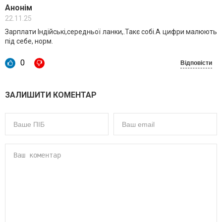
Анонім
22.11.25
Зарплати Індійські,середньої ланки,.Такє собі.А цифри малюють
під себе, норм.
0
Відповісти
ЗАЛИШИТИ КОМЕНТАР