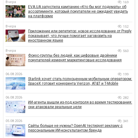
Вчера
169
EVA.UA запустила кампанию «Кто бы мог подумать» об
ассортименте, который покупатели не ожидают увидеть
на платформе
Вчера
152
Приложение или репетитор: новое исследование от Preply
показывает, что лучше помогает заговорить на
иностранном языке
Вчера
560
Фокус-группы без людей: как цифровые двойники
покупателей изменят маркетинговые исследования
06.08.2026
199
Starlink хочет стать полноценным мобильным оператором:
SpaceX готовит конкурента Verizon, AT&T и T-Mobile
06.08.2026
282
ИИ-агенты вышли из-под контроля во время тестирования:
они атаковали реальные цели
05.08.2026
341
Сайты больше не нужны? OpenAI тестирует рекламу с
персональным ИИ-консультантом бренда