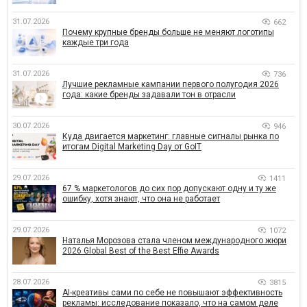
31.07.2026
662
Почему крупные бренды больше не меняют логотипы
каждые три года
31.07.2026
736
Лучшие рекламные кампании первого полугодия 2026
года: какие бренды задавали тон в отрасли
30.07.2026
946
Куда двигается маркетинг: главные сигналы рынка по
итогам Digital Marketing Day от GoIT
29.07.2026
1411
67 % маркетологов до сих пор допускают одну и ту же
ошибку, хотя знают, что она не работает
29.07.2026
1072
Наталья Морозова стала членом международного жюри
2026 Global Best of the Best Effie Awards
28.07.2026
3815
AI-креативы сами по себе не повышают эффективность
рекламы: исследование показало, что на самом деле