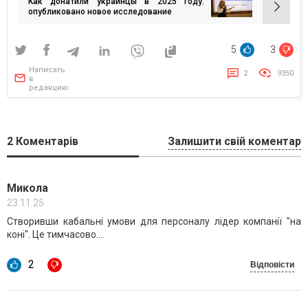
Как донатили украинцы в 2025 году:
записям
опубликовано новое исследование
5
3
Написать
2
9350
в
редакцию
2
Коментарів
Залишити свій коментар
Микола
23.11.25
Створивши кабальні умови для персоналу лідер компанії "на
коні". Це тимчасово....
2
Відповісти