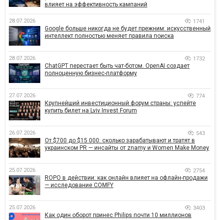
влияет на эффективность кампаний
28.07.2026
1741
Google больше никогда не будет прежним: искусственный
интеллект полностью меняет правила поиска
28.07.2026
1732
ChatGPT перестает быть чат-ботом. OpenAI создает
полноценную бизнес-платформу
27.07.2026
774
Крупнейший инвестиционный форум страны: успейте
купить билет на Lviv Invest Forum
26.07.2026
543
От $700 до $15 000: сколько зарабатывают и тратят в
украинском PR — инсайты от znamy и Women Make Money
25.07.2026
2754
ROPO в действии: как онлайн влияет на офлайн-продажи
— исследование COMFY
25.07.2026
3403
Как один оборот принес Philips почти 10 миллионов