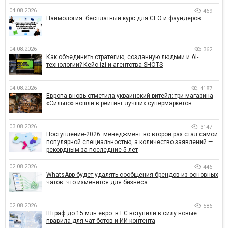
04.08.2026
469
Наймология: бесплатный курс для CEO и фаундеров
04.08.2026
362
Как объединить стратегию, созданную людьми и AI-
технологии? Кейс izi и агентства SHOTS
04.08.2026
4187
Европа вновь отметила украинский ритейл: три магазина
«Сильпо» вошли в рейтинг лучших супермаркетов
03.08.2026
3147
Поступление-2026: менеджмент во второй раз стал самой
популярной специальностью, а количество заявлений —
рекордным за последние 5 лет
02.08.2026
446
WhatsApp будет удалять сообщения брендов из основных
чатов: что изменится для бизнеса
02.08.2026
586
Штраф до 15 млн евро: в ЕС вступили в силу новые
правила для чат-ботов и ИИ-контента