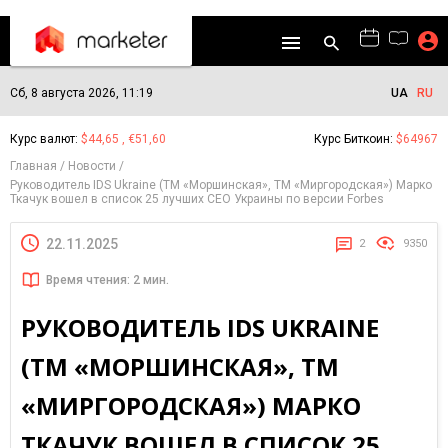
Сб, 8 августа 2026, 11:19
UA
RU
Курс валют:
$44,65 , €51,60
Курс Биткоин:
$64967
Главная
Новости
Руководитель IDS Ukraine (ТМ «Моршинская», ТМ «Миргородская») Марко
Ткачук вошел в список 25 лучших CEO Украины по версии Forbes
22.11.2025
2
9350
Время чтения: 2 мин.
РУКОВОДИТЕЛЬ IDS UKRAINE
(ТМ «МОРШИНСКАЯ», ТМ
«МИРГОРОДСКАЯ») МАРКО
ТКАЧУК ВОШЕЛ В СПИСОК 25