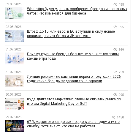
02.08.2026
455
WhatsApp будет удалять сообщения брендов из основных
чатов: что изменится для бизнеса
02.08.2026
595
Штраф до 15 млн евро: в ЕС вступили в силу новые
правила для чат-ботов и ИИ-контента
31.07.2026
669
Почему крупные бренды больше не меняют логотипы
каждые три года
31.07.2026
753
Лучшие рекламные кампании первого полугодия 2026
года: какие бренды задавали тон в отрасли
30.07.2026
995
Куда двигается маркетинг: главные сигналы рынка по
итогам Digital Marketing Day от GoIT
29.07.2026
1450
67 % маркетологов до сих пор допускают одну и ту же
ошибку, хотя знают, что она не работает