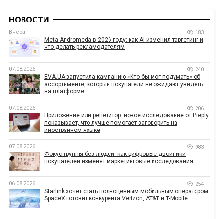
НОВОСТИ
Вчера
183
Meta Andromeda в 2026 году: как AI изменил таргетинг и
что делать рекламодателям
07.08.2026
240
EVA.UA запустила кампанию «Кто бы мог подумать» об
ассортименте, который покупатели не ожидают увидеть
на платформе
07.08.2026
206
Приложение или репетитор: новое исследование от Preply
показывает, что лучше помогает заговорить на
иностранном языке
07.08.2026
983
Фокус-группы без людей: как цифровые двойники
покупателей изменят маркетинговые исследования
06.08.2026
254
Starlink хочет стать полноценным мобильным оператором:
SpaceX готовит конкурента Verizon, AT&T и T-Mobile