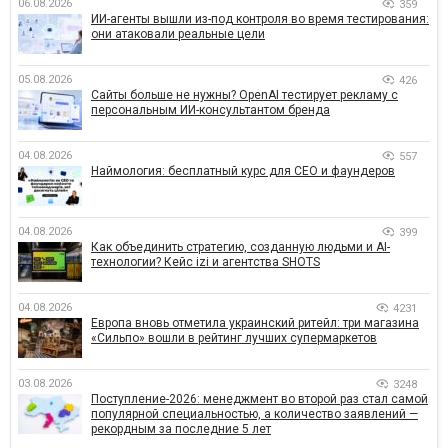
06.08.2026
359
ИИ-агенты вышли из-под контроля во время тестирования:
они атаковали реальные цели
05.08.2026
426
Сайты больше не нужны? OpenAI тестирует рекламу с
персональным ИИ-консультантом бренда
04.08.2026
557
Наймология: бесплатный курс для CEO и фаундеров
04.08.2026
399
Как объединить стратегию, созданную людьми и AI-
технологии? Кейс izi и агентства SHOTS
04.08.2026
4231
Европа вновь отметила украинский ритейл: три магазина
«Сильпо» вошли в рейтинг лучших супермаркетов
03.08.2026
3248
Поступление-2026: менеджмент во второй раз стал самой
популярной специальностью, а количество заявлений —
рекордным за последние 5 лет