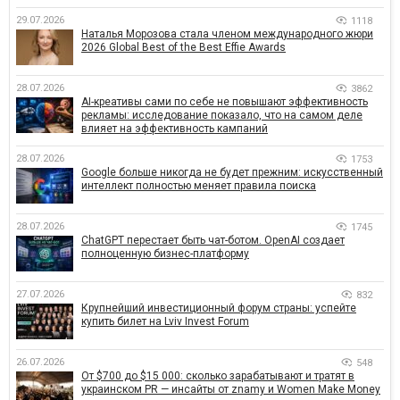
29.07.2026
1118
Наталья Морозова стала членом международного жюри
2026 Global Best of the Best Effie Awards
28.07.2026
3862
AI-креативы сами по себе не повышают эффективность
рекламы: исследование показало, что на самом деле
влияет на эффективность кампаний
28.07.2026
1753
Google больше никогда не будет прежним: искусственный
интеллект полностью меняет правила поиска
28.07.2026
1745
ChatGPT перестает быть чат-ботом. OpenAI создает
полноценную бизнес-платформу
27.07.2026
832
Крупнейший инвестиционный форум страны: успейте
купить билет на Lviv Invest Forum
26.07.2026
548
От $700 до $15 000: сколько зарабатывают и тратят в
украинском PR — инсайты от znamy и Women Make Money