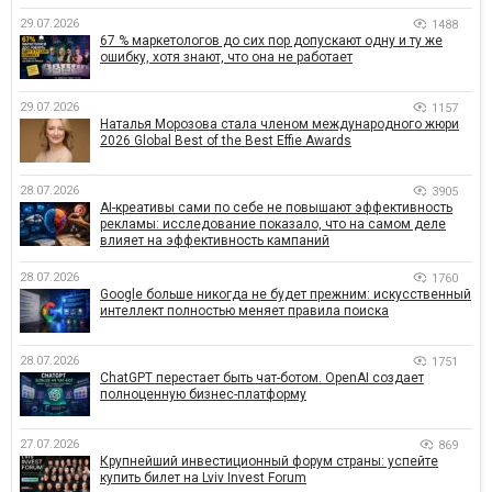
29.07.2026
1488
67 % маркетологов до сих пор допускают одну и ту же
ошибку, хотя знают, что она не работает
29.07.2026
1157
Наталья Морозова стала членом международного жюри
2026 Global Best of the Best Effie Awards
28.07.2026
3905
AI-креативы сами по себе не повышают эффективность
рекламы: исследование показало, что на самом деле
влияет на эффективность кампаний
28.07.2026
1760
Google больше никогда не будет прежним: искусственный
интеллект полностью меняет правила поиска
28.07.2026
1751
ChatGPT перестает быть чат-ботом. OpenAI создает
полноценную бизнес-платформу
27.07.2026
869
Крупнейший инвестиционный форум страны: успейте
купить билет на Lviv Invest Forum