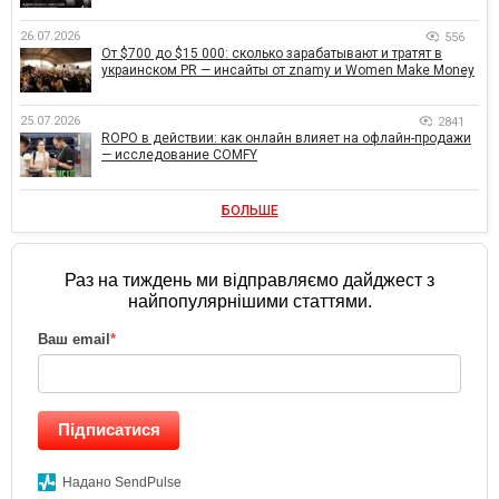
26.07.2026
556
От $700 до $15 000: сколько зарабатывают и тратят в
украинском PR — инсайты от znamy и Women Make Money
25.07.2026
2841
ROPO в действии: как онлайн влияет на офлайн-продажи
— исследование COMFY
БОЛЬШЕ
Раз на тиждень ми відправляємо дайджест з
найпопулярнішими статтями.
Ваш email
*
Підписатися
Надано SendPulse