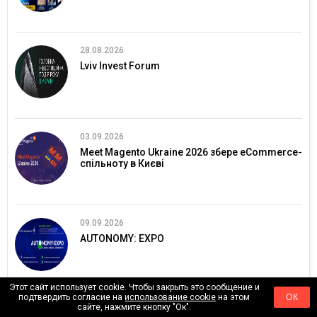
28.08.2026
Lviv Invest Forum
03.09.2026
Meet Magento Ukraine 2026 збере eCommerce-
спільноту в Києві
09.09.2026
AUTONOMY: EXPO
Этот сайт использует cookie. Чтобы закрыть это сообщение и
подтвердить согласие на
использование cookie
на этом
ОК
сайте, нажмите кнопку "Ок".
06.10.2026