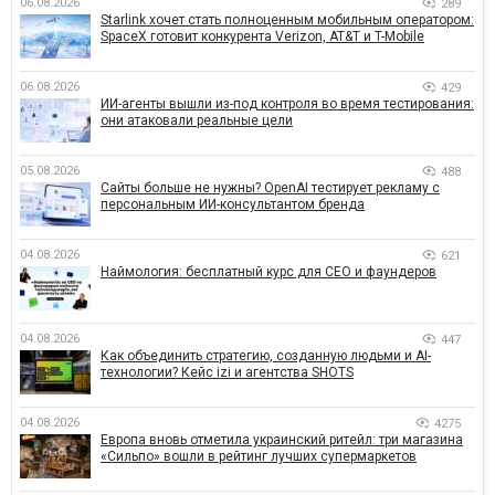
06.08.2026
289
Starlink хочет стать полноценным мобильным оператором:
SpaceX готовит конкурента Verizon, AT&T и T-Mobile
06.08.2026
429
ИИ-агенты вышли из-под контроля во время тестирования:
они атаковали реальные цели
05.08.2026
488
Сайты больше не нужны? OpenAI тестирует рекламу с
персональным ИИ-консультантом бренда
04.08.2026
621
Наймология: бесплатный курс для CEO и фаундеров
04.08.2026
447
Как объединить стратегию, созданную людьми и AI-
технологии? Кейс izi и агентства SHOTS
04.08.2026
4275
Европа вновь отметила украинский ритейл: три магазина
«Сильпо» вошли в рейтинг лучших супермаркетов