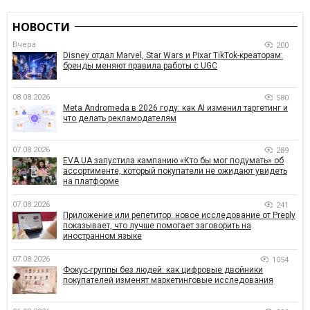
НОВОСТИ
Вчера
200
Disney отдал Marvel, Star Wars и Pixar TikTok-креаторам:
бренды меняют правила работы с UGC
08.08.2026
580
Meta Andromeda в 2026 году: как AI изменил таргетинг и
что делать рекламодателям
07.08.2026
289
EVA.UA запустила кампанию «Кто бы мог подумать» об
ассортименте, который покупатели не ожидают увидеть
на платформе
07.08.2026
241
Приложение или репетитор: новое исследование от Preply
показывает, что лучше помогает заговорить на
иностранном языке
07.08.2026
1054
Фокус-группы без людей: как цифровые двойники
покупателей изменят маркетинговые исследования