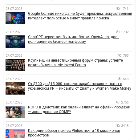
28.07.2026
1741
Google больше никогда не будет прежним: искусственный
интеллект полностью меняет правила поиска
28.07.2026
1732
ChatGPT перестает быть чат-ботом. OpenAI создает
полноценную бизнес-платформу
27.07.2026
783
Крупнейший инвестиционный форум страны: успейте
купить билет на Lviv Invest Forum
26.07.2026
543
От $700 до $15 000: сколько зарабатывают и тратят в
украинском PR — инсайты от znamy и Women Make Money
25.07.2026
2756
ROPO в действии: как онлайн влияет на офлайн-продажи
— исследование COMFY
25.07.2026
3418
Как один оборот принес Philips почти 10 миллионов
просмотров