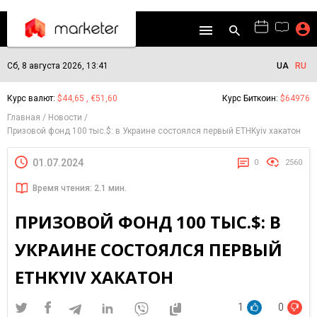
Сб, 8 августа 2026, 13:41
UA
RU
Курс валют:
$44,65 , €51,60
Курс Биткоин:
$64976
Главная
Новости
Призовой фонд 100 тыс.$: в Украине состоялся первый ETHKyiv хакатон
01.07.2024
0
2560
Время чтения: 2.1 мин.
ПРИЗОВОЙ ФОНД 100 ТЫС.$: В
УКРАИНЕ СОСТОЯЛСЯ ПЕРВЫЙ
ETHKYIV ХАКАТОН
1
0