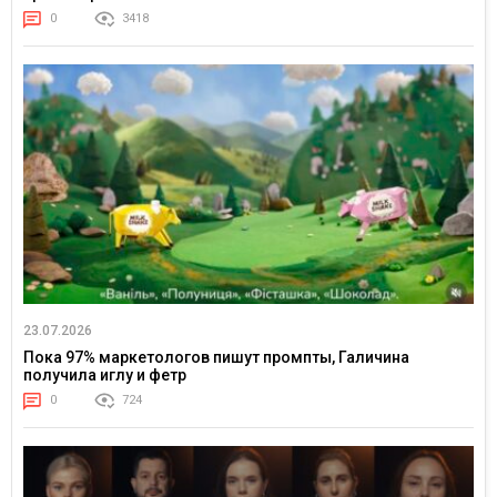
0
3418
23.07.2026
Пока 97% маркетологов пишут промпты, Галичина
получила иглу и фетр
0
724