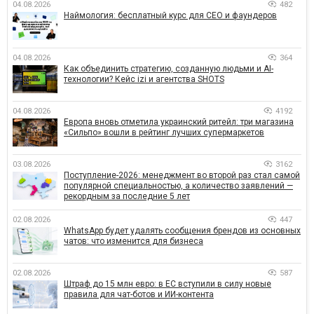
04.08.2026
482
Наймология: бесплатный курс для CEO и фаундеров
04.08.2026
364
Как объединить стратегию, созданную людьми и AI-
технологии? Кейс izi и агентства SHOTS
04.08.2026
4192
Европа вновь отметила украинский ритейл: три магазина
«Сильпо» вошли в рейтинг лучших супермаркетов
03.08.2026
3162
Поступление-2026: менеджмент во второй раз стал самой
популярной специальностью, а количество заявлений —
рекордным за последние 5 лет
02.08.2026
447
WhatsApp будет удалять сообщения брендов из основных
чатов: что изменится для бизнеса
02.08.2026
587
Штраф до 15 млн евро: в ЕС вступили в силу новые
правила для чат-ботов и ИИ-контента