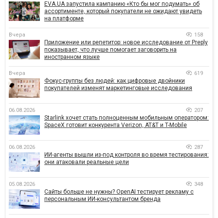
EVA.UA запустила кампанию «Кто бы мог подумать» об
ассортименте, который покупатели не ожидают увидеть
на платформе
Вчера
158
Приложение или репетитор: новое исследование от Preply
показывает, что лучше помогает заговорить на
иностранном языке
Вчера
619
Фокус-группы без людей: как цифровые двойники
покупателей изменят маркетинговые исследования
06.08.2026
207
Starlink хочет стать полноценным мобильным оператором:
SpaceX готовит конкурента Verizon, AT&T и T-Mobile
06.08.2026
287
ИИ-агенты вышли из-под контроля во время тестирования:
они атаковали реальные цели
05.08.2026
348
Сайты больше не нужны? OpenAI тестирует рекламу с
персональным ИИ-консультантом бренда