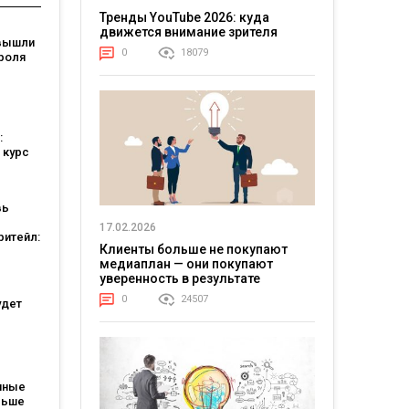
Тренды YouTube 2026: куда
движется внимание зрителя
вышли
0
18079
роля
я: они
ели
:
 курс
вь
17.02.2026
ритейл:
Клиенты больше не покупают
а
медиаплан — они покупают
ошли в
уверенность в результате
ших
тов
0
24507
удет
атов:
ся для
пные
льше