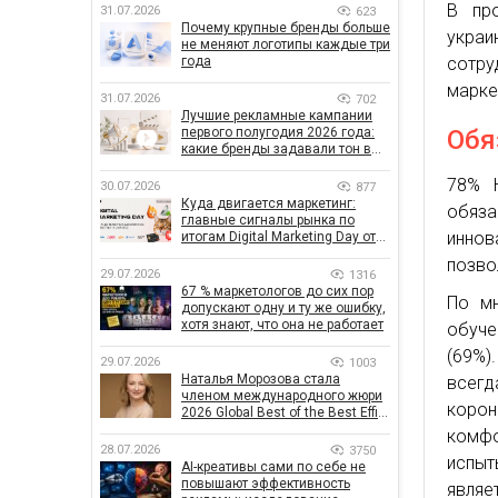
В пр
31.07.2026
623
Почему крупные бренды больше
украи
не меняют логотипы каждые три
сотру
года
марке
31.07.2026
702
Лучшие рекламные кампании
Обя
первого полугодия 2026 года:
какие бренды задавали тон в
отрасли
78% 
30.07.2026
877
Куда двигается маркетинг:
обяза
главные сигналы рынка по
иннов
итогам Digital Marketing Day от
GoIT
позво
29.07.2026
1316
67 % маркетологов до сих пор
По мн
допускают одну и ту же ошибку,
хотя знают, что она не работает
обуче
(69%)
29.07.2026
1003
Наталья Морозова стала
всегд
членом международного жюри
корон
2026 Global Best of the Best Effie
Awards
комф
28.07.2026
3750
испыт
AI-креативы сами по себе не
повышают эффективность
являе