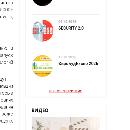
истов
 5000+
инга,
06.10.2026
SECURITY 2.0
лью и
апуск
13.10.2026
логий
ЄвроБудЕкспо 2026
дут —
кации
ВСЕ МЕРОПРИЯТИЯ
оторые
ловиях
ования
ВИДЕО
 реже
щего,