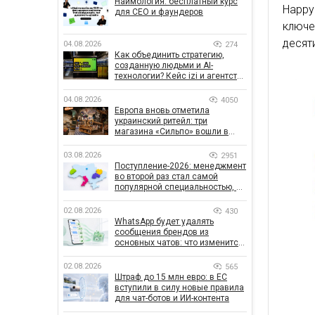
Наймология: бесплатный курс
Happ
для CEO и фаундеров
ключ
десят
04.08.2026
274
Как объединить стратегию,
созданную людьми и AI-
технологии? Кейс izi и агентства
SHOTS
04.08.2026
4050
Европа вновь отметила
украинский ритейл: три
магазина «Сильпо» вошли в
рейтинг лучших супермаркетов
03.08.2026
2951
Поступление-2026: менеджмент
во второй раз стал самой
популярной специальностью, а
количество заявлений —
рекордным за последние 5 лет
02.08.2026
430
WhatsApp будет удалять
сообщения брендов из
основных чатов: что изменится
для бизнеса
02.08.2026
565
Штраф до 15 млн евро: в ЕС
вступили в силу новые правила
для чат-ботов и ИИ-контента