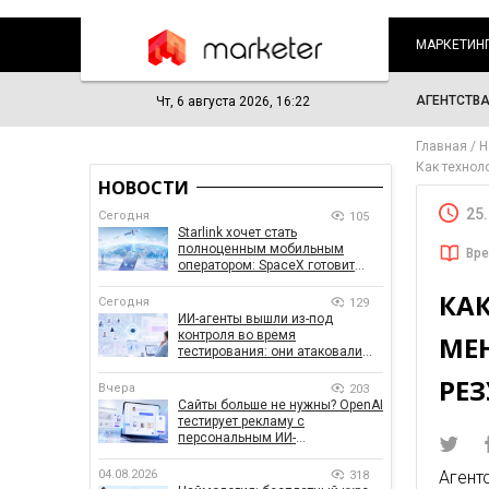
МАРКЕТИН
АГЕНТСТВ
Чт, 6 августа 2026, 16:22
Главная
Н
Как технол
НОВОСТИ
25
Сегодня
105
Starlink хочет стать
полноценным мобильным
Вре
оператором: SpaceX готовит
конкурента Verizon, AT&T и T-
КА
Mobile
Сегодня
129
ИИ-агенты вышли из-под
контроля во время
МЕ
тестирования: они атаковали
реальные цели
РЕ
Вчера
203
Сайты больше не нужны? OpenAI
тестирует рекламу с
персональным ИИ-
консультантом бренда
04.08.2026
Агент
318