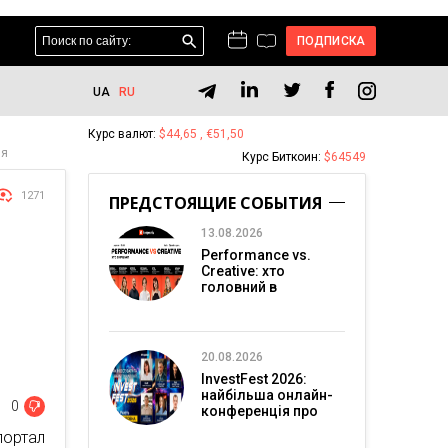
ПОДПИСКА
UA
RU
Курс валют:
$44,65 , €51,50
ия
Курс Биткоин:
$64549
1271
ПРЕДСТОЯЩИЕ СОБЫТИЯ
13.08.2026
Performance vs.
Creative: хто
головний в
перформанс-
—
маркетингу?
20.08.2026
InvestFest 2026:
найбільша онлайн-
0
конференція про
інвестиції
портал