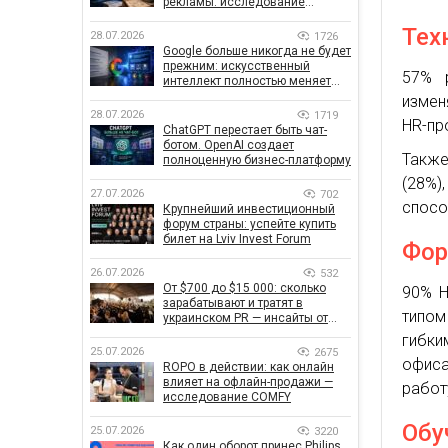
рекламы: исследование
показало, что на самом деле
Тех
влияет на эффективность
28.07.2026
1726
кампаний
Google больше никогда не будет
прежним: искусственный
57% р
интеллект полностью меняет
правила поиска
измен
28.07.2026
1719
HR-пр
ChatGPT перестает быть чат-
ботом. OpenAI создает
Также
полноценную бизнес-платформу
(28%)
27.07.2026
702
спосо
Крупнейший инвестиционный
форум страны: успейте купить
билет на Lviv Invest Forum
Фор
26.07.2026
532
От $700 до $15 000: сколько
90% H
зарабатывают и тратят в
типом
украинском PR — инсайты от
znamy и Women Make Money
гибки
25.07.2026
2675
офиса
ROPO в действии: как онлайн
влияет на офлайн-продажи —
работ
исследование COMFY
Обу
25.07.2026
3220
Как один оборот принес Philips