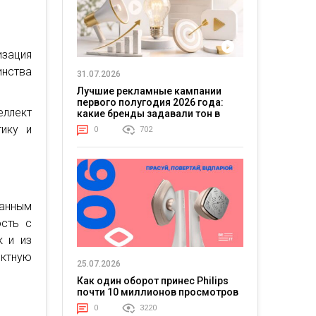
зация
инства
31.07.2026
Лучшие рекламные кампании
первого полугодия 2026 года:
еллект
какие бренды задавали тон в
отрасли
тику и
0
702
шанным
ость с
к и из
ктную
25.07.2026
Как один оборот принес Philips
почти 10 миллионов просмотров
0
3220