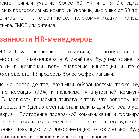
оекте приняли участие более 60 HR и L & D-специал
нских прогрессивных компаний Украины, имеющих от 30 до
дников в IT, e-commerce, телекоммуникации, консалт
тинга, FMCG или ритейла.
занности HR-менеджеров
HR и L & D-специалистов отметили, что ключевой ро
нностью HR-менеджера в ближайшем будущем станет з
аций в компании, ведь внедрение инноваций и техно
ляет сделать HR-процессы более эффективными.
ению респондентов, важными обязанностями также бу
ние команды (73%) и налаживания внутренней коммуни
. В частности, пандемия привела к тому, что вопросы, к
а решали HR-департаменты, стали важны для бизнеса в ус
акризы. Построение прозрачной коммуникации и формир
ортной командной атмосферы, в которой сотрудники
ывают изоляцию или дезориентацию относительно буду
тся критически важной для успеха организаций.