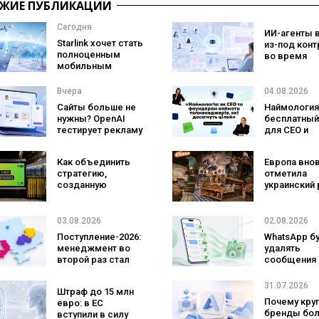
ЖИЕ ПУБЛИКАЦИИ
Сегодня
ИИ-агенты 
Starlink хочет стать
из-под конт
полноценным
во время
мобильным
тестировани
оператором:
атаковали
SpaceX готовит
реальные ц
Вчера
04.08.2026
конкурента
Сайты больше не
Наймология
Verizon, AT&T и T-
нужны? OpenAI
бесплатный
Mobile
тестирует рекламу
для CEO и
с персональным
фаундеров
ИИ-консультантом
Как объединить
Европа вно
бренда
стратегию,
отметила
созданную
украинский 
людьми и AI-
три магазин
технологии? Кейс
«Сильпо» в
izi и агентства
рейтинг луч
03.08.2026
02.08.2026
SHOTS
супермарке
Поступление-2026:
WhatsApp б
менеджмент во
удалять
второй раз стал
сообщения
самой популярной
брендов из
специальностью,
основных ч
31.07.2026
Штраф до 15 млн
а количество
что изменит
Почему кру
евро: в ЕС
заявлений —
бизнеса
бренды бо
вступили в силу
рекордным за