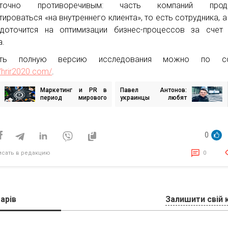
аточно противоречивым: часть компаний прод
тироваться «на внутреннего клиента», то есть сотрудника, а
доточится на оптимизации бизнес-процессов за счет 
а.
ать полную версию исследования можно по сс
//hrir2020.com/
.
Маркетинг и PR в
Павел Антонов:
игация
период мирового
украинцы любят
экономического
выкладываться на
цунами
100%, но есть
исям
вопросы к качеству
обучения
0
исать в редакцию
0
арів
Залишити свій 