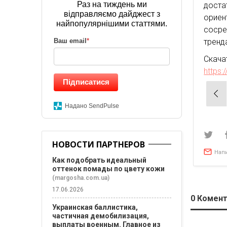
Раз на тиждень ми
дост
відправляємо дайджест з
ориен
найпопулярнішими статтями.
сосре
тренд
Ваш email
*
Скач
https:
Підписатися
Нав
по
Надано SendPulse
зап
НОВОСТИ ПАРТНЕРОВ
Нап
Как подобрать идеальный
оттенок помады по цвету кожи
(margosha.com.ua)
17.06.2026
0
Комент
Украинская баллистика,
частичная демобилизация,
выплаты военным. Главное из