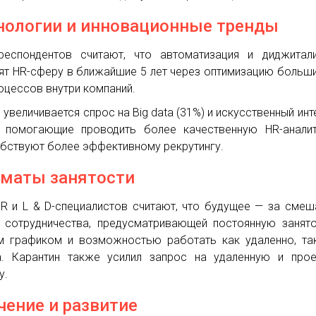
нологии и инновационные тренды
еспондентов считают, что автоматизация и диджитали
ят HR-сферу в ближайшие 5 лет через оптимизацию больш
оцессов внутри компаний.
 увеличивается спрос на Big data (31%) и искусственный инт
, помогающие проводить более качественную HR-анали
бствуют более эффективному рекрутингу.
маты занятости
R и L & D-специалистов считают, что будущее — за сме
 сотрудничества, предусматривающей постоянную занят
м графиком и возможностью работать как удаленно, та
. Карантин также усилил запрос на удаленную и прое
у.
чение и развитие