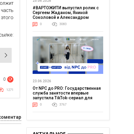
25.06.2026
олжит
#ВАРТОЖИТИ выпустил ролик с
 часть
Сергеем Жаданом, Яниной
этого
Соколовой и Александром
Тереном о жизни в постоянном
0
3083
напряжении
ылке:
0
23.06.2026
От NPC до PRO: Государственная
1271
служба занятости впервые
запустила TikTok-сериал для
молодежи
0
3767
коментар