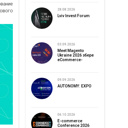
вание
28.08.2026
ового
Lviv Invest Forum
03.09.2026
Meet Magento
Ukraine 2026 збере
eCommerce-
спільноту в Києві
09.09.2026
AUTONOMY: EXPO
06.10.2026
E-commerce
Conference 2026