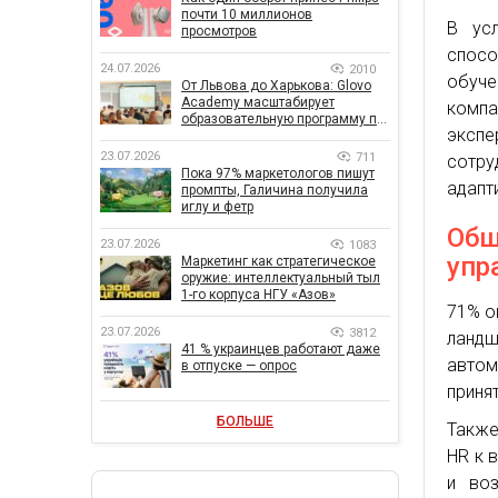
почти 10 миллионов
В усл
просмотров
спосо
24.07.2026
2010
обуч
От Львова до Харькова: Glovo
Academy масштабирует
комп
образовательную программу по
экспе
поддержке украинского
бизнеса
23.07.2026
711
сотр
Пока 97% маркетологов пишут
адапт
промпты, Галичина получила
иглу и фетр
Общ
23.07.2026
1083
упр
Маркетинг как стратегическое
оружие: интеллектуальный тыл
1-го корпуса НГУ «Азов»
71% о
23.07.2026
3812
ланд
41 % украинцев работают даже
автом
в отпуске — опрос
приня
БОЛЬШЕ
Также
HR к 
и воз