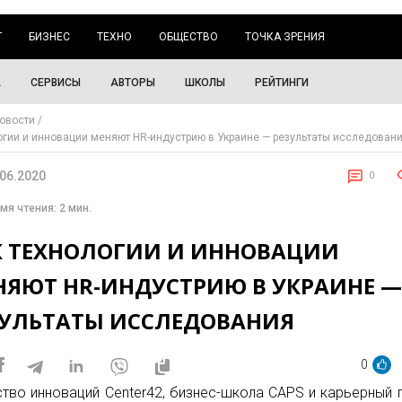
Г
БИЗНЕС
ТЕХНО
ОБЩЕСТВО
ТОЧКА ЗРЕНИЯ
А
СЕРВИСЫ
АВТОРЫ
ШКОЛЫ
РЕЙТИНГИ
овости
огии и инновации меняют HR-индустрию в Украине — результаты исследован
.06.2020
0
мя чтения: 2 мин.
К ТЕХНОЛОГИИ И ИННОВАЦИИ
НЯЮТ HR-ИНДУСТРИЮ В УКРАИНЕ 
ЗУЛЬТАТЫ ИССЛЕДОВАНИЯ
0
ство инноваций Center42, бизнес-школа CAPS и карьерный 