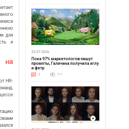
етает
вного
изиса
еннюю
ми для
сть и
23.07.2026
Пока 97% маркетологов пишут
 на
промпты, Галичина получила иглу
и фетр
0
711
ют HR-
манд,
цессе
птацию
зовами
зался