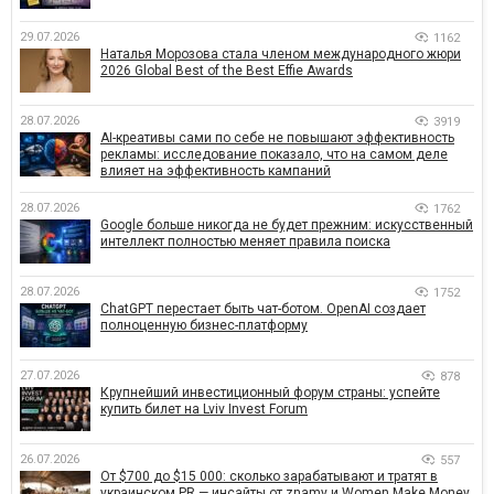
29.07.2026
1162
Наталья Морозова стала членом международного жюри
2026 Global Best of the Best Effie Awards
28.07.2026
3919
AI-креативы сами по себе не повышают эффективность
рекламы: исследование показало, что на самом деле
влияет на эффективность кампаний
28.07.2026
1762
Google больше никогда не будет прежним: искусственный
интеллект полностью меняет правила поиска
28.07.2026
1752
ChatGPT перестает быть чат-ботом. OpenAI создает
полноценную бизнес-платформу
27.07.2026
878
Крупнейший инвестиционный форум страны: успейте
купить билет на Lviv Invest Forum
26.07.2026
557
От $700 до $15 000: сколько зарабатывают и тратят в
украинском PR — инсайты от znamy и Women Make Money