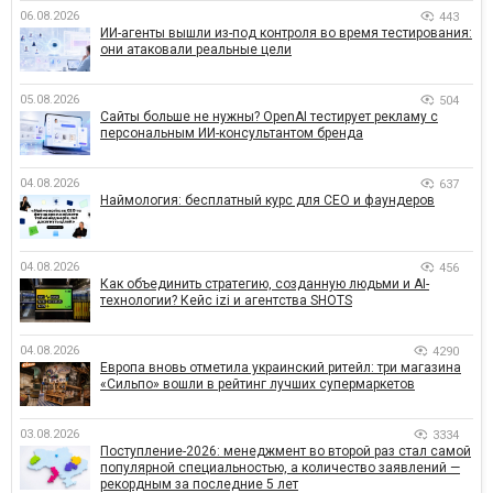
06.08.2026
443
ИИ-агенты вышли из-под контроля во время тестирования:
они атаковали реальные цели
05.08.2026
504
Сайты больше не нужны? OpenAI тестирует рекламу с
персональным ИИ-консультантом бренда
04.08.2026
637
Наймология: бесплатный курс для CEO и фаундеров
04.08.2026
456
Как объединить стратегию, созданную людьми и AI-
технологии? Кейс izi и агентства SHOTS
04.08.2026
4290
Европа вновь отметила украинский ритейл: три магазина
«Сильпо» вошли в рейтинг лучших супермаркетов
03.08.2026
3334
Поступление-2026: менеджмент во второй раз стал самой
популярной специальностью, а количество заявлений —
рекордным за последние 5 лет