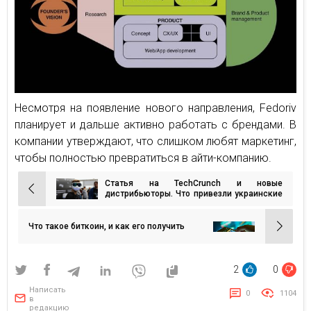
Несмотря на появление нового направления, Fedoriv
планирует и дальше активно работать с брендами. В
компании утверждают, что слишком любят маркетинг,
чтобы полностью превратиться в айти-компанию.
Статья на TechCrunch и новые
Навигация
дистрибьюторы. Что привезли украинские
стартапы с выставки СES в Лас-Вегасе
по
записям
Что такое биткоин, и как его получить
2
0
Написать
0
1104
в
редакцию