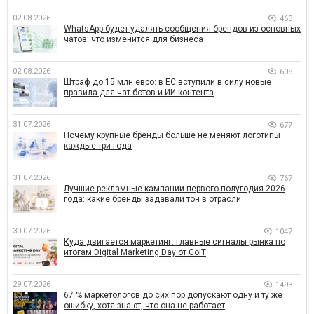
02.08.2026
463
WhatsApp будет удалять сообщения брендов из основных
чатов: что изменится для бизнеса
02.08.2026
608
Штраф до 15 млн евро: в ЕС вступили в силу новые
правила для чат-ботов и ИИ-контента
31.07.2026
677
Почему крупные бренды больше не меняют логотипы
каждые три года
31.07.2026
767
Лучшие рекламные кампании первого полугодия 2026
года: какие бренды задавали тон в отрасли
30.07.2026
1047
Куда двигается маркетинг: главные сигналы рынка по
итогам Digital Marketing Day от GoIT
29.07.2026
1493
67 % маркетологов до сих пор допускают одну и ту же
ошибку, хотя знают, что она не работает