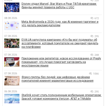
Вчера
220
Disney отдал Marvel, Star Wars и Pixar TikTok-креаторам:
бренды меняют правила работы с UGC
08.08.2026
672
Meta Andromeda в 2026 году: как AI изменил таргетинг и
что делать рекламодателям
07.08.2026
295
EVA.UA запустила кампанию «Кто бы мог подумать» об
ассортименте, который покупатели не ожидают увидеть
на платформе
07.08.2026
248
Приложение или репетитор: новое исследование от Preply
показывает, что лучше помогает заговорить на
иностранном языке
07.08.2026
1066
Фокус-группы без людей: как цифровые двойники
покупателей изменят маркетинговые исследования
06.08.2026
295
Starlink хочет стать полноценным мобильным оператором:
SpaceX готовит конкурента Verizon, AT&T и T-Mobile