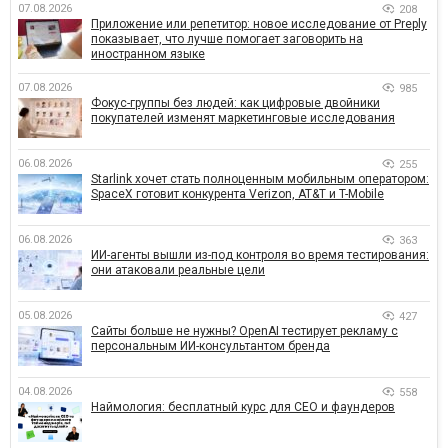
07.08.2026
208
Приложение или репетитор: новое исследование от Preply
показывает, что лучше помогает заговорить на
иностранном языке
07.08.2026
985
Фокус-группы без людей: как цифровые двойники
покупателей изменят маркетинговые исследования
06.08.2026
255
Starlink хочет стать полноценным мобильным оператором:
SpaceX готовит конкурента Verizon, AT&T и T-Mobile
06.08.2026
363
ИИ-агенты вышли из-под контроля во время тестирования:
они атаковали реальные цели
05.08.2026
427
Сайты больше не нужны? OpenAI тестирует рекламу с
персональным ИИ-консультантом бренда
04.08.2026
558
Наймология: бесплатный курс для CEO и фаундеров