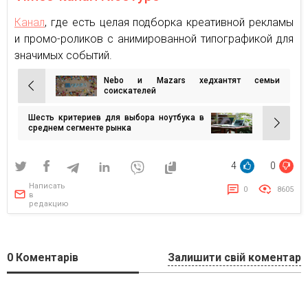
Канал
, где есть целая подборка креативной рекламы
и промо-роликов с анимированной типографикой для
значимых событий.
Nebo и Mazars хедхантят семьи
Навигация
соискателей
по
Шесть критериев для выбора ноутбука в
записям
среднем сегменте рынка
4
0
Написать
0
8605
в
редакцию
0
Коментарів
Залишити свій коментар