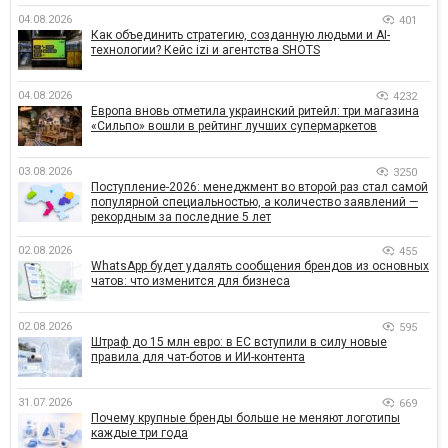
04.08.2026
401
Как объединить стратегию, созданную людьми и AI-
технологии? Кейс izi и агентства SHOTS
04.08.2026
4232
Европа вновь отметила украинский ритейл: три магазина
«Сильпо» вошли в рейтинг лучших супермаркетов
03.08.2026
3250
Поступление-2026: менеджмент во второй раз стал самой
популярной специальностью, а количество заявлений —
рекордным за последние 5 лет
02.08.2026
455
WhatsApp будет удалять сообщения брендов из основных
чатов: что изменится для бизнеса
02.08.2026
595
Штраф до 15 млн евро: в ЕС вступили в силу новые
правила для чат-ботов и ИИ-контента
31.07.2026
669
Почему крупные бренды больше не меняют логотипы
каждые три года