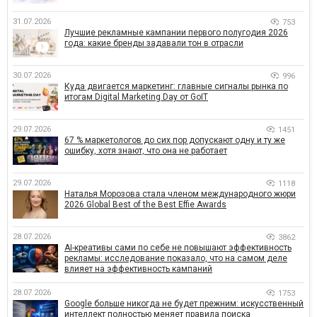
31.07.2026
753
Лучшие рекламные кампании первого полугодия 2026
года: какие бренды задавали тон в отрасли
30.07.2026
996
Куда двигается маркетинг: главные сигналы рынка по
итогам Digital Marketing Day от GoIT
29.07.2026
1451
67 % маркетологов до сих пор допускают одну и ту же
ошибку, хотя знают, что она не работает
29.07.2026
1118
Наталья Морозова стала членом международного жюри
2026 Global Best of the Best Effie Awards
28.07.2026
3862
AI-креативы сами по себе не повышают эффективность
рекламы: исследование показало, что на самом деле
влияет на эффективность кампаний
28.07.2026
1753
Google больше никогда не будет прежним: искусственный
интеллект полностью меняет правила поиска