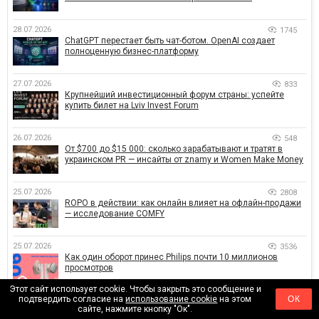
28.07.2026
1745
ChatGPT перестает быть чат-ботом. OpenAI создает
полноценную бизнес-платформу
27.07.2026
833
Крупнейший инвестиционный форум страны: успейте
купить билет на Lviv Invest Forum
26.07.2026
548
От $700 до $15 000: сколько зарабатывают и тратят в
украинском PR — инсайты от znamy и Women Make Money
25.07.2026
2808
ROPO в действии: как онлайн влияет на офлайн-продажи
— исследование COMFY
25.07.2026
3536
Как один оборот принес Philips почти 10 миллионов
просмотров
Этот сайт использует cookie. Чтобы закрыть это сообщение и
подтвердить согласие на
использование cookie
на этом
ОК
БОЛЬШЕ
сайте, нажмите кнопку "Ок".