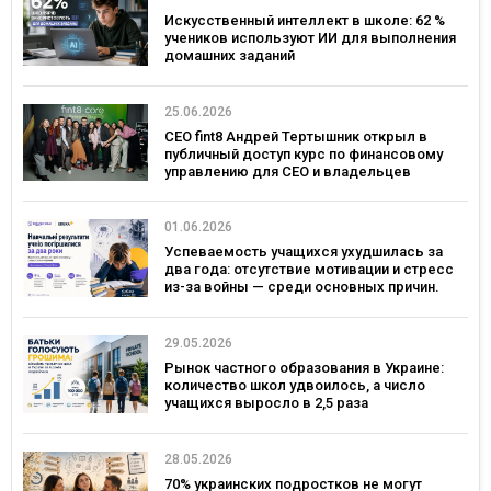
Искусственный интеллект в школе: 62 %
учеников используют ИИ для выполнения
домашних заданий
25.06.2026
CEO fint8 Андрей Тертышник открыл в
публичный доступ курс по финансовому
управлению для CEO и владельцев
бизнеса за $30 000
01.06.2026
Успеваемость учащихся ухудшилась за
два года: отсутствие мотивации и стресс
из-за войны — среди основных причин.
Исследование Viber и EdEra
29.05.2026
Рынок частного образования в Украине:
количество школ удвоилось, а число
учащихся выросло в 2,5 раза
28.05.2026
70% украинских подростков не могут