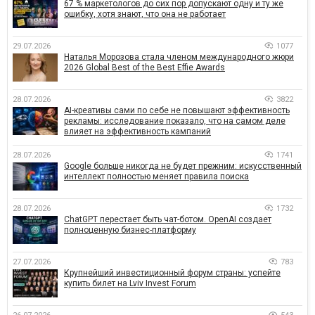
67 % маркетологов до сих пор допускают одну и ту же
ошибку, хотя знают, что она не работает
29.07.2026
1077
Наталья Морозова стала членом международного жюри
2026 Global Best of the Best Effie Awards
28.07.2026
3822
AI-креативы сами по себе не повышают эффективность
рекламы: исследование показало, что на самом деле
влияет на эффективность кампаний
28.07.2026
1741
Google больше никогда не будет прежним: искусственный
интеллект полностью меняет правила поиска
28.07.2026
1732
ChatGPT перестает быть чат-ботом. OpenAI создает
полноценную бизнес-платформу
27.07.2026
783
Крупнейший инвестиционный форум страны: успейте
купить билет на Lviv Invest Forum