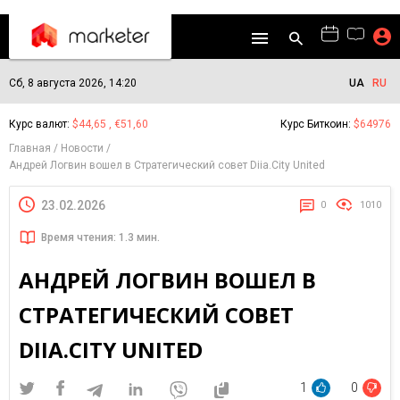
Сб, 8 августа 2026, 14:20
UA
RU
Курс валют:
$44,65 , €51,60
Курс Биткоин:
$64976
Главная
Новости
Андрей Логвин вошел в Стратегический совет Diia.City United
23.02.2026
0
1010
Время чтения: 1.3 мин.
АНДРЕЙ ЛОГВИН ВОШЕЛ В
СТРАТЕГИЧЕСКИЙ СОВЕТ
DIIA.CITY UNITED
1
0