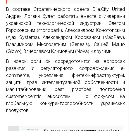
В составе Стратегического совета Diia.City United
Андрей Логвин будет работать вместе с лидерами
украинской технологической индустрии: Олегом
Гороховским (monobank), Александром Конотопским
(Ajax Systems), Александром Косованом (MacPaw),
Владимиром Многолетним (Genesis), Сашей Мишо
(Glovo), Вячеславом Климовым (Nova) и другими.
В новой роли он сосредоточится на вопросах
развития и регуляторного сопровождения e-
commerce, укрепления финтех-инфраструктуры,
защиты прав интеллектуальной собственности и
масштабировании best practices построения
customer-centric экосистем — с фокусом на
глобальную конкурентоспособность украинских
продуктов.
Payoneer запускает решение для работы