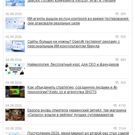
SpaceX готовит конкурента Verizon, AT&T и T-Mobile
06.08.2026
289
ИИ-агенты вышли из-под контроля во время тестирования:
они атаковали реальные цели
05.08.2026
350
Сайты больше не нужны? OpenAI тестирует рекламу с
персональным ИИ-консультантом бренда
04.08.2026
483
Наймология: бесплатный курс для CEO и фаундеров
04.08.2026
364
Как объединить стратегию, созданную людьми и AI-
технологии? Кейс izi и агентства SHOTS
04.08.2026
4192
Европа вновь отметила украинский ритейл: три магазина
«Сильпо» вошли в рейтинг лучших супермаркетов
03.08.2026
3164
Поступление-2026: менеджмент во второй раз стал самой