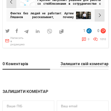
Навигация
со стейблкоинами в сотрудничестве с
Bridge — безопасные цифровые расчеты
по
24/7 для бизнеса по всему миру
Финтех без людей не работает. Артем
записям
Ляшанов рассказывает, почему
технологии не спасают слабые команды
1
0
Написать
0
1010
в
редакцию
0
Коментарів
Залишити свій коментар
ЗАЛИШИТИ КОМЕНТАР