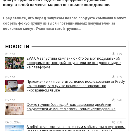
покупателей изменят маркетинговые исследования
Представьте, что перед запуском нового продукта компания может
собрать фокус-группу из тысяч потенциальных покупателей за
несколько минут. Участники такой группы...
НОВОСТИ
Вчера
179
EVA.UA запустила кампанию «Кто бы мог подумать» об
ассортименте, который покупатели не ожидают увидеть
на платформе
Вчера
159
Приложение или репетитор: новое исследование от Preply
показывает, что лучше помогает заговорить на
иностранном языке
Вчера
620
Фокус-группы без людей: как цифровые двойники
покупателей изменят маркетинговые исследования
06.08.2026
208
Starlink хочет стать полноценным мобильным оператором: