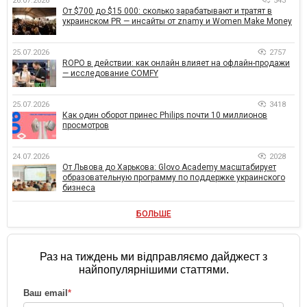
26.07.2026
543
От $700 до $15 000: сколько зарабатывают и тратят в
украинском PR — инсайты от znamy и Women Make Money
25.07.2026
2757
ROPO в действии: как онлайн влияет на офлайн-продажи
— исследование COMFY
25.07.2026
3418
Как один оборот принес Philips почти 10 миллионов
просмотров
24.07.2026
2028
От Львова до Харькова: Glovo Academy масштабирует
образовательную программу по поддержке украинского
бизнеса
БОЛЬШЕ
Раз на тиждень ми відправляємо дайджест з
найпопулярнішими статтями.
Ваш email
*