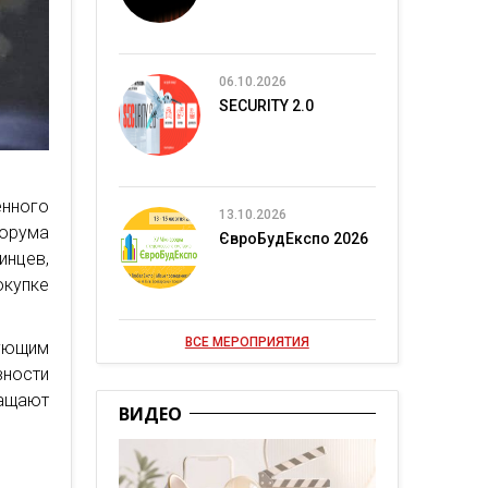
06.10.2026
SECURITY 2.0
енного
13.10.2026
рума
ЄвроБудЕкспо 2026
инцев,
окупке
ВСЕ МЕРОПРИЯТИЯ
ующим
ности
ращают
ВИДЕО