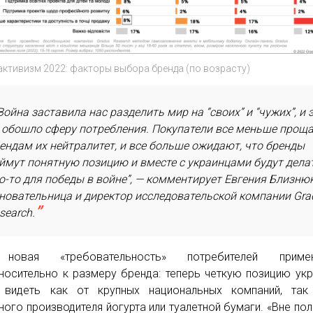
активизм 2022: факторы выбора бренда (по возрасту)
Война заставила нас разделить мир на “своих” и “чужих”, и 
 обошло сферу потребления. Покупатели все меньше прощ
ендам их нейтралитет, и все больше ожидают, что бренды
ймут понятную позицию и вместе с украинцами будут дела
о-то для победы в войне”, — комментирует Евгения Близнюк
новательница и директор исследовательской компании Gra
search.
новая «требовательность» потребителей примен
носительно к размеру бренда: теперь четкую позицию ук
 видеть как от крупных национальных компаний, так
ного производителя йогурта или туалетной бумаги. «Вне пол