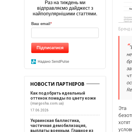
Раз на тиждень ми
відправляємо дайджест з
найпопулярнішими статтями.
Ваш email
*
Бренд 
“
Підписатися
не
бр
Надано SendPulse
за
чт
ос
НОВОСТИ ПАРТНЕРОВ
Re
Как подобрать идеальный
оттенок помады по цвету кожи
(margosha.com.ua)
Эта 
17.06.2026
безот
Украинская баллистика,
хотят
частичная демобилизация,
услов
выплаты военным. Главное из