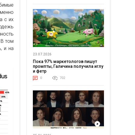
бимые
Именно
а с их
одежь
ность
 В том
, и на
23.07.2026
Пока 97% маркетологов пишут
промпты, Галичина получила иглу
и фетр
0
702