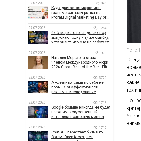
30.07.2026
846
Куда двигается маркетинг:
главные сигналы рынка по
итогам Digital Marketing Day от
GoIT
29.07.2026
1284
67 % маркетологов до сих пор
допускают одну и ту же ошибку,
хотя знают, что она не работает
Фото: 
29.07.2026
979
Наталья Морозова стала
Специ
членом международного жюри
врем
2026 Global Best of the Best Effie
Awards
иссле
28.07.2026
3729
какие
AI-креативы сами по себе не
повышают эффективность
тех и
рекламы: исследование
показало, что на самом деле
По р
влияет на эффективность
28.07.2026
1716
кампаний
крите
Google больше никогда не будет
прежним: искусственный
бренд
интеллект полностью меняет
правила поиска
внима
28.07.2026
1713
ChatGPT перестает быть чат-
ботом. OpenAI создает