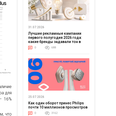
31.07.2026
Лучшие рекламные кампании
первого полугодия 2026 года:
какие бренды задавали тон в
отрасли
0
688
аличие
ра для
25.07.2026
 — 16%
Как один оборот принес Philips
почти 10 миллионов просмотров
0
3162
м, что