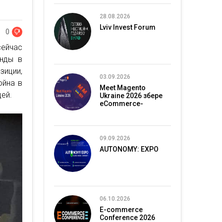
28.08.2026
Lviv Invest Forum
0
сейчас
енды в
зиции,
03.09.2026
ойна в
Meet Magento
дей.
Ukraine 2026 збере
eCommerce-
спільноту в Києві
09.09.2026
AUTONOMY: EXPO
06.10.2026
E-commerce
Conference 2026