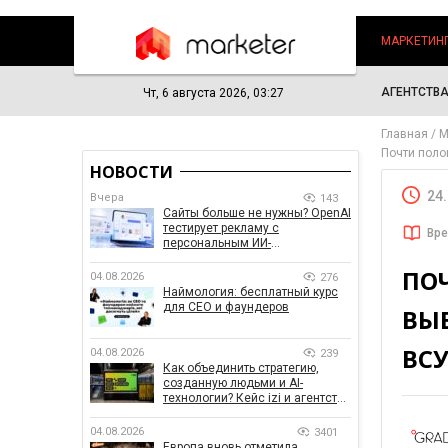
МАРКЕТИН
АГЕНТСТВ
Чт, 6 августа 2026, 03:27
Главная
М
Почти пол
НОВОСТИ
24
Вчера
143
Сайты больше не нужны? OpenAI
тестирует рекламу с
Вре
персональным ИИ-
консультантом бренда
ПО
04.08.2026
276
Наймология: бесплатный курс
для CEO и фаундеров
ВЫ
ВС
04.08.2026
239
Как объединить стратегию,
созданную людьми и AI-
технологии? Кейс izi и агентства
SHOTS
04.08.2026
3401
Европа вновь отметила