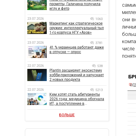
промпты, Галичина получила
самы
иглу и фетр
милле
23.07.2026
они в
1060
Маркетинг как стратегическое
личны
оружие: интеллектуальный тыл
1-го корпуса НГУ «Азов»
боль
компа
23.07.2026
3781
41 % украинцев работают даже
числе
в отпуске — опрос
понят
22.07.2026
538
PlantIn расширяет экосистему
хобби-приложений и запускает
2 новых продукта
22.07.2026
5213
Кем хотят стать абитуриенты
2026 года: медицина обогнала
ИТ, а поступление в
государственный вуз остается
главной целью
БОЛЬШЕ