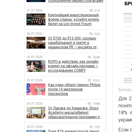
полноценную бизнес-платформу
27.07.2026
674
Крупнейший инвестиционный
форум страны: успейте купить
билет на Lviv Invest Forum
26.07.2026
520
От $700 до $15 000: сколько
зарабатывают и тратят в
украинском PR — инсайты от
znamy и Women Make Money
25.07.2026
2648
ROPO в действии: как онлайн
влияет на офлайн-продажи —
исследование COMFY
25.07.2026
3162
Как один оборот принес Philips
почти 10 миллионов
Бренд 
просмотров
Для 2
24.07.2026
1988
понят
От Львова до Харькова: Glovo
18% п
Academy масштабирует
образовательную программу по
украи
поддержке украинского
бизнеса
23.07.2026
702
Если 
Пока 97% маркетологов пишут