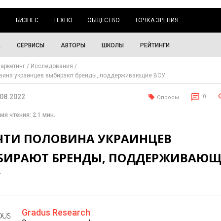
Г
БИЗНЕС
ТЕХНО
ОБЩЕСТВО
ТОЧКА ЗРЕНИЯ
А
СЕРВИСЫ
АВТОРЫ
ШКОЛЫ
РЕЙТИНГИ
аркетинг
Исследования
овина украинцев выбирают бренды, поддерживающие ВСУ
.08.2022
0
Опросы
мя чтения: 2.1 мин.
ЧТИ ПОЛОВИНА УКРАИНЦЕВ
БИРАЮТ БРЕНДЫ, ПОДДЕРЖИВАЮ
У
Gradus Research