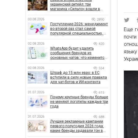
украинский ритейл: три
магазина «Сильпо» вошли в
рейтинг лучших супермаркетов
03.08.2026
2890
Поступление-2026: менеджмент
во второй раз стал самой
Еще г
популярной специальностью, а
почти
количество заявлений —
рекордным за последние 5 лет
отнош
02.08.2026
420
WhatsApp будет удалять
языку
сообщения брендов из
основных чатов: что изменится
Украи
для бизнеса
02.08.2026
554
Штраф до 15 млн евро: в ЕС
вступили в силу новые правила
для чат-ботов и ИИ-контента
31.07.2026
615
Почему крупные бренды больше
не меняют логотипы каждые три
года
31.07.2026
688
Лучшие рекламные кампании
первого полугодия 2026 года:
какие бренды задавали тон в
отрасли