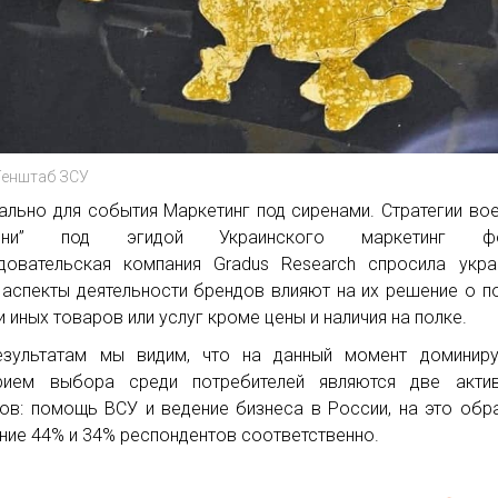
Генштаб ЗСУ
ально для события Маркетинг под сиренами. Стратегии во
ени” под эгидой Украинского маркетинг фо
довательская компания Gradus Research спросила укра
 аспекты деятельности брендов влияют на их решение о п
ли иных товаров или услуг кроме цены и наличия на полке.
езультатам мы видим, что на данный момент доминир
рием выбора среди потребителей являются две актив
ов: помощь ВСУ и ведение бизнеса в России, на это об
ние 44% и 34% респондентов соответственно.