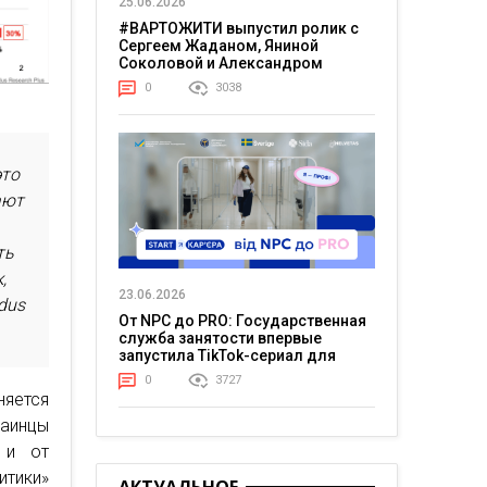
25.06.2026
#ВАРТОЖИТИ выпустил ролик с
Сергеем Жаданом, Яниной
Соколовой и Александром
Тереном о жизни в постоянном
0
3038
напряжении
это
ают
ть
,
23.06.2026
dus
От NPC до PRO: Государственная
служба занятости впервые
запустила TikTok-сериал для
молодежи
0
3727
яется
раинцы
 и от
итики»