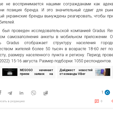
е не воспринимается нашими согражданами как адекв
ни позиция бренда. И это значительный сдвиг для рын
ый украинские бренды вынуждены реагировать, чтобы пр
бителей.
 был проведен исследовательской компанией Gradus Re
ом самозаполнения анкеты в мобильном приложении. О
ль Gradus отображает структуру населения горо
еством жителей более 50 тысяч в возрасте 18-60 лет по
сту, размеру населенного пункта и региону. Период пров
(2022): 15-16 августа. Размер подборки: 1050 респондентов.
MEGOGO начинает
Дайджест новостей
игация
прием заявок на
от команды Viber
ежегодную
аудиопремию для
исям
подкастеров
«Слушно»
1
исать в редакцию
0