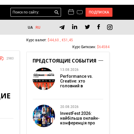
ПОДПИСКА
UA
RU
Курс валют:
$44,60 , €51,45
Курс Биткоин:
$64584
2983
ПРЕДСТОЯЩИЕ СОБЫТИЯ
13.08.2026
Performance vs.
Creative: хто
головний в
перформанс-
ЩИЕ
маркетингу?
20.08.2026
InvestFest 2026:
найбільша онлайн-
конференція про
інвестиції