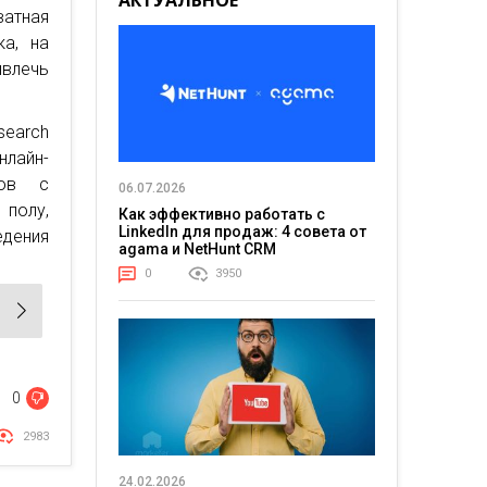
АКТУАЛЬНОЕ
атная
ка, на
ивлечь
search
нлайн-
дов с
06.07.2026
 полу,
Как эффективно работать с
LinkedIn для продаж: 4 совета от
едения
agama и NetHunt CRM
0
3950
0
2983
24.02.2026