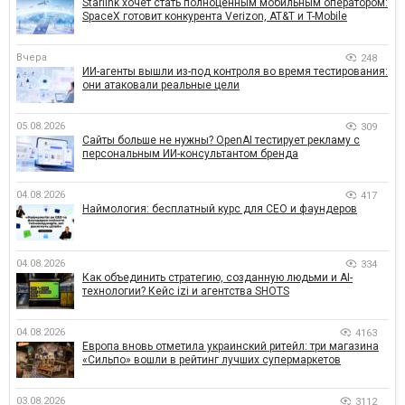
Starlink хочет стать полноценным мобильным оператором:
SpaceX готовит конкурента Verizon, AT&T и T-Mobile
Вчера
248
ИИ-агенты вышли из-под контроля во время тестирования:
они атаковали реальные цели
05.08.2026
309
Сайты больше не нужны? OpenAI тестирует рекламу с
персональным ИИ-консультантом бренда
04.08.2026
417
Наймология: бесплатный курс для CEO и фаундеров
04.08.2026
334
Как объединить стратегию, созданную людьми и AI-
технологии? Кейс izi и агентства SHOTS
04.08.2026
4163
Европа вновь отметила украинский ритейл: три магазина
«Сильпо» вошли в рейтинг лучших супермаркетов
03.08.2026
3112