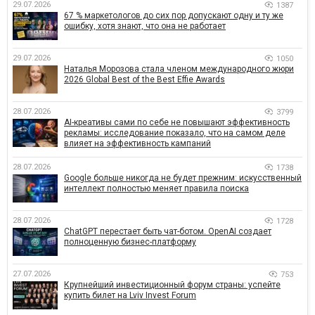
29.07.2026
1387
67 % маркетологов до сих пор допускают одну и ту же
ошибку, хотя знают, что она не работает
29.07.2026
1050
Наталья Морозова стала членом международного жюри
2026 Global Best of the Best Effie Awards
28.07.2026
3799
AI-креативы сами по себе не повышают эффективность
рекламы: исследование показало, что на самом деле
влияет на эффективность кампаний
28.07.2026
1738
Google больше никогда не будет прежним: искусственный
интеллект полностью меняет правила поиска
28.07.2026
1728
ChatGPT перестает быть чат-ботом. OpenAI создает
полноценную бизнес-платформу
27.07.2026
753
Крупнейший инвестиционный форум страны: успейте
купить билет на Lviv Invest Forum