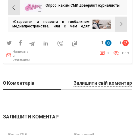
Опрос: каким СМИ доверяют журналисты
Навигация
по
«Старости» и новости в глобальном
записям
медиапространстве, или с чем едят
последние вести
1
0
Написать
0
1519
в
редакцию
0
Коментарів
Залишити свій коментар
ЗАЛИШИТИ КОМЕНТАР