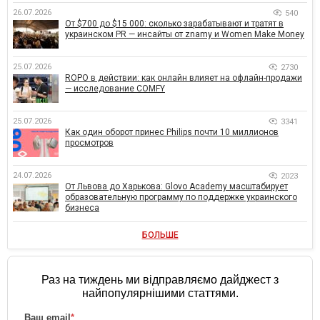
26.07.2026
540
От $700 до $15 000: сколько зарабатывают и тратят в
украинском PR — инсайты от znamy и Women Make Money
25.07.2026
2730
ROPO в действии: как онлайн влияет на офлайн-продажи
— исследование COMFY
25.07.2026
3341
Как один оборот принес Philips почти 10 миллионов
просмотров
24.07.2026
2023
От Львова до Харькова: Glovo Academy масштабирует
образовательную программу по поддержке украинского
бизнеса
БОЛЬШЕ
Раз на тиждень ми відправляємо дайджест з
найпопулярнішими статтями.
Ваш email
*