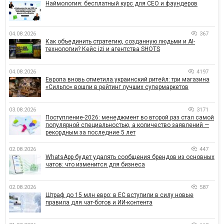
Наймология: бесплатный курс для CEO и фаундеров
04.08.2026
367
Как объединить стратегию, созданную людьми и AI-
технологии? Кейс izi и агентства SHOTS
04.08.2026
4197
Европа вновь отметила украинский ритейл: три магазина
«Сильпо» вошли в рейтинг лучших супермаркетов
03.08.2026
3171
Поступление-2026: менеджмент во второй раз стал самой
популярной специальностью, а количество заявлений —
рекордным за последние 5 лет
02.08.2026
447
WhatsApp будет удалять сообщения брендов из основных
чатов: что изменится для бизнеса
02.08.2026
587
Штраф до 15 млн евро: в ЕС вступили в силу новые
правила для чат-ботов и ИИ-контента