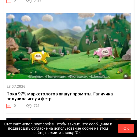
0
3429
23.07.2026
Пока 97% маркетологов пишут промпты, Галичина
получила иглу и фетр
0
724
Этот сайт использует cookie. Чтобы закрыть это сообщение и
подтвердить согласие на
использование cookie
на этом
ОК
сайте, нажмите кнопку "Ок".