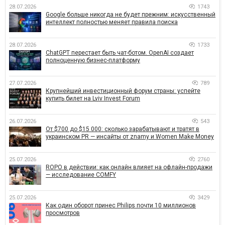
28.07.2026
1743
Google больше никогда не будет прежним: искусственный
интеллект полностью меняет правила поиска
28.07.2026
1733
ChatGPT перестает быть чат-ботом. OpenAI создает
полноценную бизнес-платформу
27.07.2026
789
Крупнейший инвестиционный форум страны: успейте
купить билет на Lviv Invest Forum
26.07.2026
543
От $700 до $15 000: сколько зарабатывают и тратят в
украинском PR — инсайты от znamy и Women Make Money
25.07.2026
2760
ROPO в действии: как онлайн влияет на офлайн-продажи
— исследование COMFY
25.07.2026
3429
Как один оборот принес Philips почти 10 миллионов
просмотров