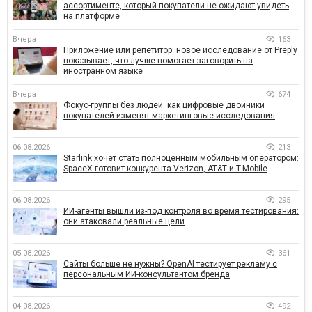
ассортименте, который покупатели не ожидают увидеть
на платформе
Вчера
163
Приложение или репетитор: новое исследование от Preply
показывает, что лучше помогает заговорить на
иностранном языке
Вчера
674
Фокус-группы без людей: как цифровые двойники
покупателей изменят маркетинговые исследования
06.08.2026
213
Starlink хочет стать полноценным мобильным оператором:
SpaceX готовит конкурента Verizon, AT&T и T-Mobile
06.08.2026
295
ИИ-агенты вышли из-под контроля во время тестирования:
они атаковали реальные цели
05.08.2026
361
Сайты больше не нужны? OpenAI тестирует рекламу с
персональным ИИ-консультантом бренда
04.08.2026
492