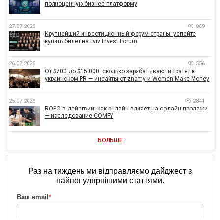
полноценную бизнес-платформу
27.07.2026
869
Крупнейший инвестиционный форум страны: успейте
купить билет на Lviv Invest Forum
26.07.2026
556
От $700 до $15 000: сколько зарабатывают и тратят в
украинском PR — инсайты от znamy и Women Make Money
25.07.2026
2841
ROPO в действии: как онлайн влияет на офлайн-продажи
— исследование COMFY
БОЛЬШЕ
Раз на тиждень ми відправляємо дайджест з
найпопулярнішими статтями.
Ваш email
*