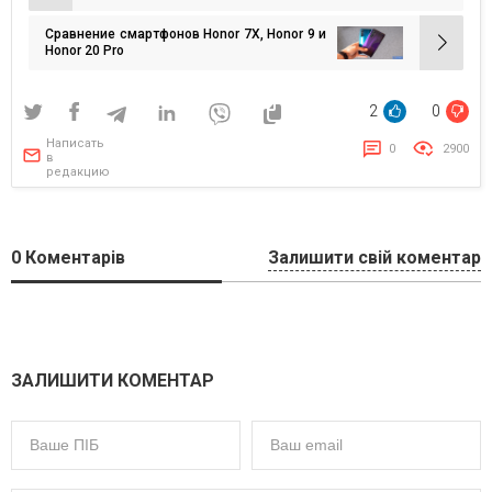
по
Сравнение смартфонов Honor 7X, Honor 9 и
записям
Honor 20 Pro
2
0
Написать
0
2900
в
редакцию
0
Коментарів
Залишити свій коментар
ЗАЛИШИТИ КОМЕНТАР