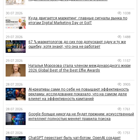
30.07.2026
1038
Куда двигается маркетинг: главные сигналы рынка по
итогам Digital Marketing Day от GoIT
29.07.2026
1488
67 % маркетологов до сих пор допускают одну и ту же
ошибку, хотя знают, что она не работает
29.07.2026
1157
Наталья Морозова стала членом международного жюри
2026 Global Best of the Best Effie Awards
28.07.2026
3905
AI-креативы сами по себе не повышают эффективность
рекламы: исследование показало, что на самом деле
влияет на эффективность кампаний
28.07.2026
1761
Google больше никогда не будет прежним: искусственный
интеллект полностью меняет правила поиска
28.07.2026
1751
ChatGPT перестает быть чат-ботом. OpenAI создает