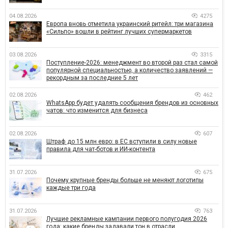
04.08.2026
4275
Европа вновь отметила украинский ритейл: три магазина
«Сильпо» вошли в рейтинг лучших супермаркетов
03.08.2026
3315
Поступление-2026: менеджмент во второй раз стал самой
популярной специальностью, а количество заявлений —
рекордным за последние 5 лет
02.08.2026
462
WhatsApp будет удалять сообщения брендов из основных
чатов: что изменится для бизнеса
02.08.2026
607
Штраф до 15 млн евро: в ЕС вступили в силу новые
правила для чат-ботов и ИИ-контента
31.07.2026
675
Почему крупные бренды больше не меняют логотипы
каждые три года
31.07.2026
763
Лучшие рекламные кампании первого полугодия 2026
года: какие бренды задавали тон в отрасли