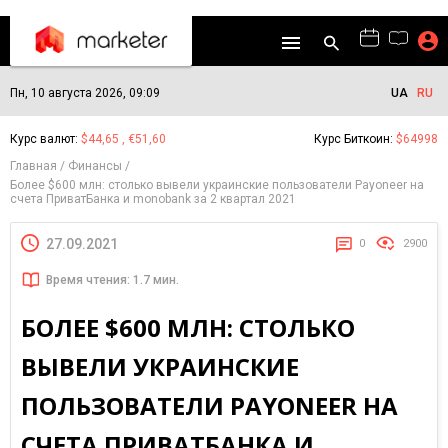
Пн, 10 августа 2026, 09:09
UA
RU
Курс валют:
$44,65 , €51,60
Курс Биткоин:
$64998
Главная
Финансы
Более $600 млн: столько вывели украинские пользователи Payoneer на
счета ПриватБанка и monobank за 2 квартал 2021
27.09.2021
0
2900
Время чтения: 1.7 мин.
БОЛЕЕ $600 МЛН: СТОЛЬКО
ВЫВЕЛИ УКРАИНСКИЕ
ПОЛЬЗОВАТЕЛИ PAYONEER НА
СЧЕТА ПРИВАТБАНКА И