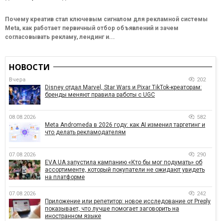
Почему креатив стал ключевым сигналом для рекламной системы
Meta, как работает первичный отбор объявлений и зачем
согласовывать рекламу, лендинг и...
НОВОСТИ
Вчера
202
Disney отдал Marvel, Star Wars и Pixar TikTok-креаторам:
бренды меняют правила работы с UGC
08.08.2026
582
Meta Andromeda в 2026 году: как AI изменил таргетинг и
что делать рекламодателям
07.08.2026
290
EVA.UA запустила кампанию «Кто бы мог подумать» об
ассортименте, который покупатели не ожидают увидеть
на платформе
07.08.2026
242
Приложение или репетитор: новое исследование от Preply
показывает, что лучше помогает заговорить на
иностранном языке