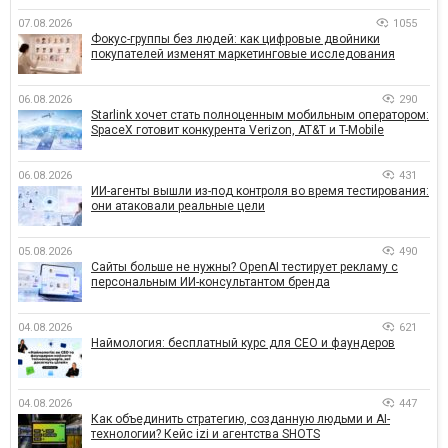
07.08.2026
1055
Фокус-группы без людей: как цифровые двойники
покупателей изменят маркетинговые исследования
06.08.2026
290
Starlink хочет стать полноценным мобильным оператором:
SpaceX готовит конкурента Verizon, AT&T и T-Mobile
06.08.2026
431
ИИ-агенты вышли из-под контроля во время тестирования:
они атаковали реальные цели
05.08.2026
490
Сайты больше не нужны? OpenAI тестирует рекламу с
персональным ИИ-консультантом бренда
04.08.2026
621
Наймология: бесплатный курс для CEO и фаундеров
04.08.2026
447
Как объединить стратегию, созданную людьми и AI-
технологии? Кейс izi и агентства SHOTS