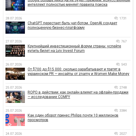
интеллект полностью меняет правила поиска
28.07.2026
1731
ChatGPT перестает быть чат-ботом. OpenAI создает
полноценную бизнес-платформу
27.07.2026
767
Крупнейший инвестиционный форум страны: успейте
купить билет на Lviv Invest Forum
26.07.2026
543
От $700 до $15 000: сколько зарабатывают и тратят в
украинском PR — инсайты от znamy и Women Make Money
25.07.2026
2748
ROPO в действии: как онлайн влияет на офлайн-продажи
— исследование COMFY
25.07.2026
3384
Как один оборот принес Philips почти 10 миллионов
просмотров
24.07.2026
2027