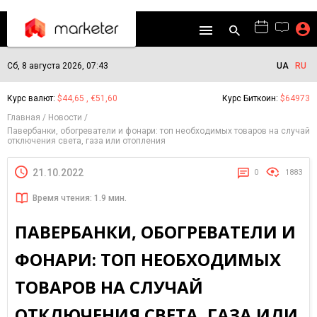
Сб, 8 августа 2026, 07:43
UA
RU
Курс валют:
$44,65 , €51,60
Курс Биткоин:
$64973
Главная
Новости
Павербанки, обогреватели и фонари: топ необходимых товаров на случай
отключения света, газа или отопления
21.10.2022
0
1883
Время чтения: 1.9 мин.
ПАВЕРБАНКИ, ОБОГРЕВАТЕЛИ И
ФОНАРИ: ТОП НЕОБХОДИМЫХ
ТОВАРОВ НА СЛУЧАЙ
ОТКЛЮЧЕНИЯ СВЕТА, ГАЗА ИЛИ