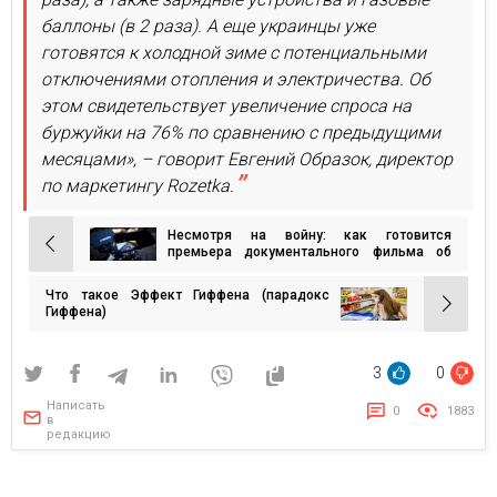
баллоны (в 2 раза). А еще украинцы уже
готовятся к холодной зиме с потенциальными
отключениями отопления и электричества. Об
этом свидетельствует увеличение спроса на
буржуйки на 76% по сравнению с предыдущими
месяцами», – говорит Евгений Образок, директор
по маркетингу Rozetka.
Несмотря на войну: как готовится
Навигация
премьера документального фильма об
украинском ІТ «Первый код». Амбиции
по
растут вместе с проектом
Что такое Эффект Гиффена (парадокс
записям
Гиффена)
3
0
Написать
0
1883
в
редакцию