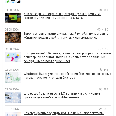
04.08.2026
353
Как объединить стратегию, созданную людьми и AI-
технологии? Кейс izi и агентства SHOTS
04.08.2026
4180
Европа вновь отметила украинский ритейл: три магазина
«Сильпо» вошли в рейтинг лучших супермаркетов
03.08.2026
3136
Поступление-2026: менеджмент во второй раз стал самой
популярной специальностью, а количество заявлений —
рекордным за последние 5 лет
02.08.2026
446
WhatsApp будет удалять сообщения брендов из основных
чатов: что изменится для бизнеса
02.08.2026
586
Штраф до 15 млн евро: в ЕС вступили в силу новые
правила для чат-ботов и ИИ-контента
31.07.2026
661
Почему крупные бренды больше не меняют логотипы