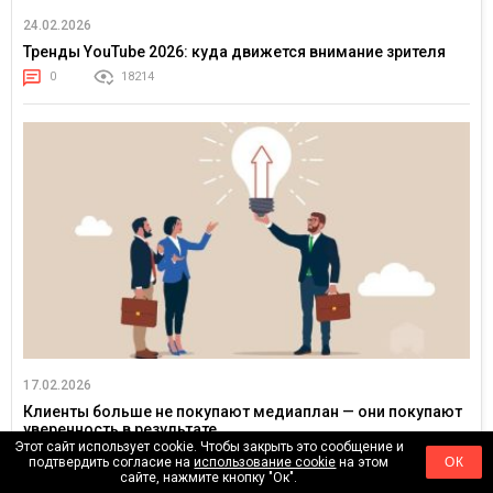
24.02.2026
Тренды YouTube 2026: куда движется внимание зрителя
0
18214
17.02.2026
Клиенты больше не покупают медиаплан — они покупают
уверенность в результате
Этот сайт использует cookie. Чтобы закрыть это сообщение и
0
24620
подтвердить согласие на
использование cookie
на этом
ОК
сайте, нажмите кнопку "Ок".