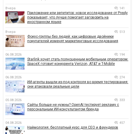
Вчера
141
Приложение или репетитор: новое исследование от Preply
показывает, что лучше помогает заговорить на
иностранном языке
Вчера
513
Фокус-группы без людей: как цифровые двойники
покупателей изменят маркетинговые исследования
06.08.2026
194
Starlink хочет стать полноценным мобильным оператором:
SpaceX готовит конкурента Verizon, AT&T и T-Mobile
06.08.2026
274
ИИ-агенты вышли из-под контроля во время тестирования:
они атаковали реальные цели
05.08.2026
333
Сайты больше не нужны? OpenAI тестирует рекламу с
персональным ИИ-консультантом бренда
04.08.2026
457
Наймология: бесплатный курс для CEO и фаундеров