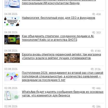
персональным ИИ-консультантом бренда
04.08.2026
458
Наймология: бесплатный курс для CEO и фаундеров
04.08.2026
353
Как объединить стратегию, созданную людьми и AI-
технологии? Кейс izi и агентства SHOTS
04.08.2026
4180
Европа вновь отметила украинский ритейл: три магазина
«Сильпо» вошли в рейтинг лучших супермаркетов
03.08.2026
3136
Поступление-2026: менеджмент во второй раз стал самой
популярной специальностью, а количество заявлений —
рекордным за последние 5 лет
02.08.2026
446
WhatsApp будет удалять сообщения брендов из основных
чатов: что изменится для бизнеса
02.08.2026
586