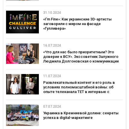
31.10.2024
«I’m Fine»: Как украинские 3D-артисты
заговорили с миром на фасаде
«Гулливера»
16.07.2024
«Что для нас было приоритетным? Это
доверие к ВСУ». Экссоветник Залужного
Людмила Долгоновская о коммуникации
во время войны
11.07.2024
Развлекательный контент и его роль в
условиях полномасштабной войны: об
опыте телеканала ТЕТ в интервью с
Оксаной Петришин и Романом Лукиным
07.07.2024
Украинка в Кремниевой долине: секреты
успеха в digital-маркетинге