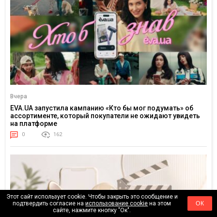
Вчера
EVA.UA запустила кампанию «Кто бы мог подумать» об
ассортименте, который покупатели не ожидают увидеть
на платформе
0
162
Этот сайт использует cookie. Чтобы закрыть это сообщение и
подтвердить согласие на
использование cookie
на этом
ОК
сайте, нажмите кнопку "Ок".