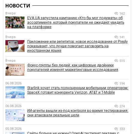
НОВОСТИ
Вчера
162
EVA.UA запустила кампанию «Кто бы мог подумать» об
ассортименте, который покупатели не ожидают увидеть
на платформе
Вчера
141
Приложение или репетитор: новое исследование от Preply
показывает, что лучше помогает заговорить на
иностранном языке
Вчера
515
Фокус-группы без людей: как цифровые двойники
покупателей изменят маркетинговые исследования
06.08.2026
194
Starlink хочет стать полноценным мобильным оператором:
SpaceX готовит конкурента Verizon, AT&T и T-Mobile
06.08.2026
274
ИИ-агенты вышли из-под контроля во время тестирования:
они атаковали реальные цели
05.08.2026
333
Сайты больше не нужны? OpenAI тестирует рекламу с