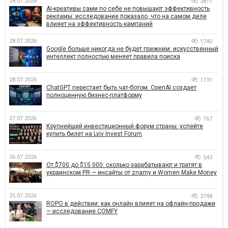
28.07.2026
3811
AI-креативы сами по себе не повышают эффективность
рекламы: исследование показало, что на самом деле
влияет на эффективность кампаний
28.07.2026
1740
Google больше никогда не будет прежним: искусственный
интеллект полностью меняет правила поиска
28.07.2026
1731
ChatGPT перестает быть чат-ботом. OpenAI создает
полноценную бизнес-платформу
27.07.2026
767
Крупнейший инвестиционный форум страны: успейте
купить билет на Lviv Invest Forum
26.07.2026
543
От $700 до $15 000: сколько зарабатывают и тратят в
украинском PR — инсайты от znamy и Women Make Money
25.07.2026
2748
ROPO в действии: как онлайн влияет на офлайн-продажи
— исследование COMFY