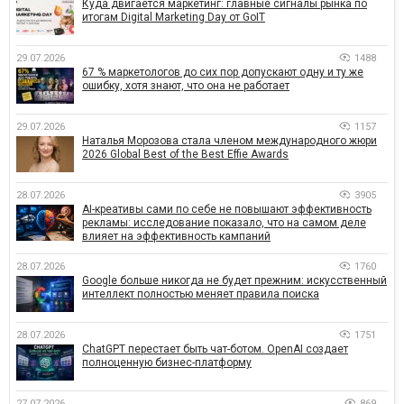
Куда двигается маркетинг: главные сигналы рынка по
итогам Digital Marketing Day от GoIT
29.07.2026
1488
67 % маркетологов до сих пор допускают одну и ту же
ошибку, хотя знают, что она не работает
29.07.2026
1157
Наталья Морозова стала членом международного жюри
2026 Global Best of the Best Effie Awards
28.07.2026
3905
AI-креативы сами по себе не повышают эффективность
рекламы: исследование показало, что на самом деле
влияет на эффективность кампаний
28.07.2026
1760
Google больше никогда не будет прежним: искусственный
интеллект полностью меняет правила поиска
28.07.2026
1751
ChatGPT перестает быть чат-ботом. OpenAI создает
полноценную бизнес-платформу
27.07.2026
869