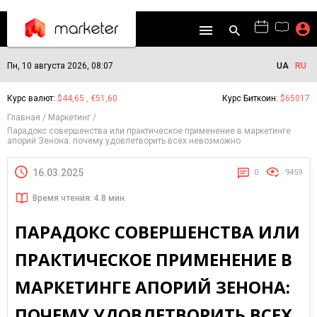
Пн, 10 августа 2026, 08:07
UA
RU
Курс валют:
$44,65 , €51,60
Курс Биткоин:
$65017
Главная
Маркетинг
Парадокс совершенства или практическое применение в маркетинге
апорий Зенона: почему удовлетворить всех невозможно
16.03.2025
0
9459
Время чтения: 4.8 мин.
ПАРАДОКС СОВЕРШЕНСТВА ИЛИ
ПРАКТИЧЕСКОЕ ПРИМЕНЕНИЕ В
МАРКЕТИНГЕ АПОРИЙ ЗЕНОНА:
ПОЧЕМУ УДОВЛЕТВОРИТЬ ВСЕХ