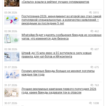
«Сильпо» вошли в рейтинг лучших супермаркетов
03.08.2026
3315
Поступление-2026: менеджмент во второй раз стал самой
популярной специальностью, а количество заявлений —
рекордным за последние 5 лет
02.08.2026
462
WhatsApp будет удалять сообщения брендов из основных
чатов: что изменится для бизнеса
02.08.2026
607
Штраф до 15 млн евро: в ЕС вступили в силу новые
правила для чат-ботов и ИИ-контента
31.07.2026
675
Почему крупные бренды больше не меняют логотипы
каждые три года
31.07.2026
763
Лучшие рекламные кампании первого полугодия 2026
года: какие бренды задавали тон в отрасли
30.07.2026
1038