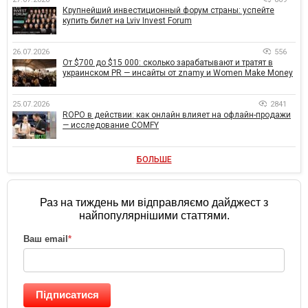
Крупнейший инвестиционный форум страны: успейте
купить билет на Lviv Invest Forum
26.07.2026
556
От $700 до $15 000: сколько зарабатывают и тратят в
украинском PR — инсайты от znamy и Women Make Money
25.07.2026
2841
ROPO в действии: как онлайн влияет на офлайн-продажи
— исследование COMFY
БОЛЬШЕ
Раз на тиждень ми відправляємо дайджест з
найпопулярнішими статтями.
Ваш email
*
Підписатися