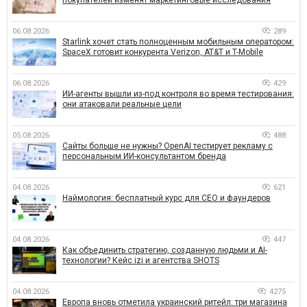
06.08.2026
289
Starlink хочет стать полноценным мобильным оператором:
SpaceX готовит конкурента Verizon, AT&T и T-Mobile
06.08.2026
429
ИИ-агенты вышли из-под контроля во время тестирования:
они атаковали реальные цели
05.08.2026
488
Сайты больше не нужны? OpenAI тестирует рекламу с
персональным ИИ-консультантом бренда
04.08.2026
621
Наймология: бесплатный курс для CEO и фаундеров
04.08.2026
447
Как объединить стратегию, созданную людьми и AI-
технологии? Кейс izi и агентства SHOTS
04.08.2026
4275
Европа вновь отметила украинский ритейл: три магазина