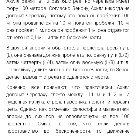
Ахилл бежит в 10 раз быстрее, но черепаха имеет
фору 100 метров. Согласно Зенону, Ахилл никогда не
догонит черепаху, потому что пока он пробежит 100
м, она продвинется на 10 м, пока он пробежит 10 м,
она пройдет 1 м, пока он пробежит 1 м, она отдалится
от него на 0,1 м — и так до бесконечности.
В другой апории чтобы стрела пролетела весь путь
(L), она сначала должна пролететь половину пути (L/2),
затем четверть (L/4), затем одну восьмую (L/8) и т. д.
Поскольку делить можно до бесконечности, то Зенон
делает вывод — стрела не сдвинется с места.
Конечно, все понимают, что практически Ахилл
догонит черепаху где-то между 111 м и 112 м. И
пущенная из лука стрела наверняка полетит и поразит
цель. Однако, как отмечают философы и математики,
апории до сих пор не опровергнуты на все 100
процентов. Смысл в том, что, если делить
пространство до бесконечности, то движение