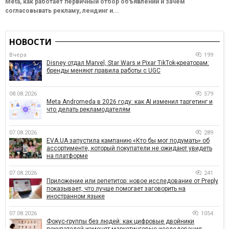
Meta, как работает первичный отбор объявлений и зачем
согласовывать рекламу, лендинг и...
НОВОСТИ
Вчера
199
Disney отдал Marvel, Star Wars и Pixar TikTok-креаторам:
бренды меняют правила работы с UGC
08.08.2026
579
Meta Andromeda в 2026 году: как AI изменил таргетинг и
что делать рекламодателям
07.08.2026
289
EVA.UA запустила кампанию «Кто бы мог подумать» об
ассортименте, который покупатели не ожидают увидеть
на платформе
07.08.2026
241
Приложение или репетитор: новое исследование от Preply
показывает, что лучше помогает заговорить на
иностранном языке
07.08.2026
1054
Фокус-группы без людей: как цифровые двойники
покупателей изменят маркетинговые исследования