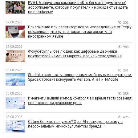
EVA.UA запустила кампанию «Кто бы мог подумать» об
ассортименте, который покупатели не ожидают увидеть
на платформе
07.08.2026
206
Приложение или репетитор: новое исследование от Preply
показывает, что лучше помогает заговорить на
иностранном языке
07.08.2026
983
Фокус-группы без людей: как цифровые двойники
покупателей изменят маркетинговые исследования
06.08.2026
251
Starlink хочет стать полноценным мобильным оператором:
SpaceX готовит конкурента Verizon, AT&T и T-Mobile
06.08.2026
358
ИИ-агенты вышли из-под контроля во время тестирования:
они атаковали реальные цели
05.08.2026
426
Сайты больше не нужны? OpenAI тестирует рекламу с
персональным ИИ-консультантом бренда