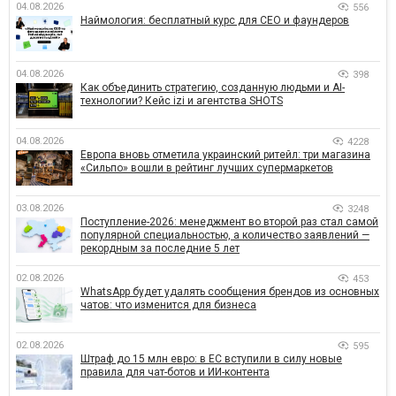
04.08.2026
556
Наймология: бесплатный курс для CEO и фаундеров
04.08.2026
398
Как объединить стратегию, созданную людьми и AI-
технологии? Кейс izi и агентства SHOTS
04.08.2026
4228
Европа вновь отметила украинский ритейл: три магазина
«Сильпо» вошли в рейтинг лучших супермаркетов
03.08.2026
3248
Поступление-2026: менеджмент во второй раз стал самой
популярной специальностью, а количество заявлений —
рекордным за последние 5 лет
02.08.2026
453
WhatsApp будет удалять сообщения брендов из основных
чатов: что изменится для бизнеса
02.08.2026
595
Штраф до 15 млн евро: в ЕС вступили в силу новые
правила для чат-ботов и ИИ-контента