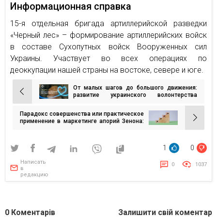
Информационная справка
15-я отдельная бригада артиллерийской разведки
«Черный лес» – формирование артиллерийских войск
в составе Сухопутных войск Вооруженных сил
Украины. Участвует во всех операциях по
деоккупации нашей страны на востоке, севере и юге.
От малых шагов до большого движения:
Навигация
развитие украинского волонтерства
показали в видео к награде «Варті»
по
Парадокс совершенства или практическое
записям
применение в маркетинге апорий Зенона:
почему удовлетворить всех невозможно
1
0
Написать
0
1037
в
редакцию
0
Коментарів
Залишити свій коментар