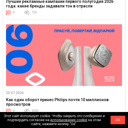
Лучшие рекламные кампании первого полугодия 2026
года: какие бренды задавали тон в отрасли
0
753
25.07.2026
Как один оборот принес Philips почти 10 миллионов
просмотров
0
3530
Этот сайт использует cookie. Чтобы закрыть это сообщение и
подтвердить согласие на
использование cookie
на этом
ОК
сайте, нажмите кнопку "Ок".