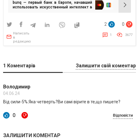
bunq — первый банк в Европе, начавший
записям
использовать искусственный интеллект в
открытом банкинге с Mastercard
2
0
Написать
1
3677
в
редакцию
1
Коментарів
Залишити свій коментар
Володимир
04.06.24
Від сили-5%.Яка четверть?Ви самі вірите в те,що пишете?
0
Відповісти
ЗАЛИШИТИ КОМЕНТАР