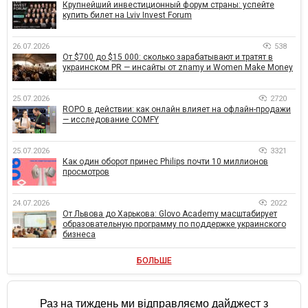
Крупнейший инвестиционный форум страны: успейте
купить билет на Lviv Invest Forum
26.07.2026
538
От $700 до $15 000: сколько зарабатывают и тратят в
украинском PR — инсайты от znamy и Women Make Money
25.07.2026
2720
ROPO в действии: как онлайн влияет на офлайн-продажи
— исследование COMFY
25.07.2026
3321
Как один оборот принес Philips почти 10 миллионов
просмотров
24.07.2026
2022
От Львова до Харькова: Glovo Academy масштабирует
образовательную программу по поддержке украинского
бизнеса
БОЛЬШЕ
Раз на тиждень ми відправляємо дайджест з