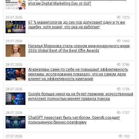
итогам Digital Marketing Day от GoIT
29.07.2026
1372
67 % маркетологов до сих пор допускают одну и ту же
ошибку, хотя знают, что она не работает
29.07.2026
1042
Наталья Морозова стала членом международного жюри
2026 Global Best of the Best Effie Awards
28.07.2026
3786
AI-креативы сами по себе не повышают эффективность
рекламы: исследование показало, что на самом деле
влияет на эффективность кампаний
28.07.2026
1734
Google больше никогда не будет прежним: искусственный
интеллект полностью меняет правила поиска
28.07.2026
1727
ChatGPT перестает быть чат-ботом. OpenAI создает
полноценную бизнес-платформу
27.07.2026
742