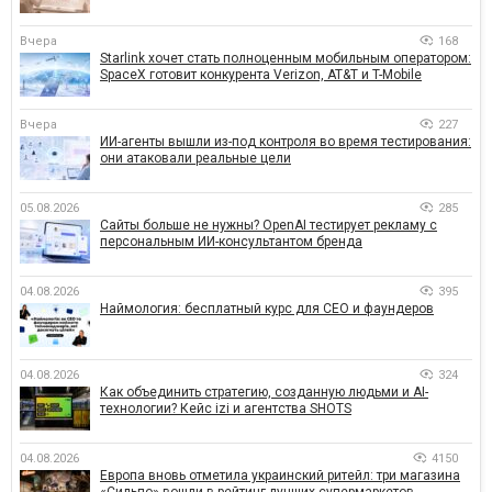
Вчера
168
Starlink хочет стать полноценным мобильным оператором:
SpaceX готовит конкурента Verizon, AT&T и T-Mobile
Вчера
227
ИИ-агенты вышли из-под контроля во время тестирования:
они атаковали реальные цели
05.08.2026
285
Сайты больше не нужны? OpenAI тестирует рекламу с
персональным ИИ-консультантом бренда
04.08.2026
395
Наймология: бесплатный курс для CEO и фаундеров
04.08.2026
324
Как объединить стратегию, созданную людьми и AI-
технологии? Кейс izi и агентства SHOTS
04.08.2026
4150
Европа вновь отметила украинский ритейл: три магазина
«Сильпо» вошли в рейтинг лучших супермаркетов