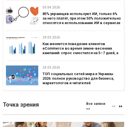
03.04.2026
85% украинцев используют ИИ, только 6%
за него платят, при этом 50% положительно
относятся к использованию ИИ в сервисах
брендов – исследование Gradus
29.03.2026
Как меняется поведение клиентов
eCommerce во время зимне-весенних
кампаний: спрос сместился на 5–7 дней, а
ключевым днем ​​для коммуникаций стал
четверг — исследование eSputnik и Inweb
24.03.2026
ТОП социальных сетей мира и Украины
2026: полное руководство для бизнеса,
маркетологов и читателей
Точка зрения
Все записи
>>