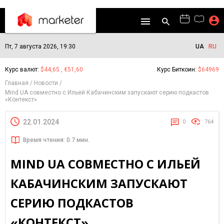
Пт, 7 августа 2026, 19:30
UA
RU
Курс валют:
$44,65 , €51,60
Курс Биткоин:
$64969
Главная
Новости
Mind UA совместно с Ильей Кабачинским запускают серию подкастов
«Контекст»
22.01.2024
0
764
Время чтения: 0.7 мин.
MIND UA СОВМЕСТНО С ИЛЬЕЙ
КАБАЧИНСКИМ ЗАПУСКАЮТ
СЕРИЮ ПОДКАСТОВ
«КОНТЕКСТ»