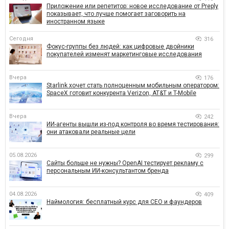
Приложение или репетитор: новое исследование от Preply
показывает, что лучше помогает заговорить на
иностранном языке
Сегодня
316
Фокус-группы без людей: как цифровые двойники
покупателей изменят маркетинговые исследования
Вчера
176
Starlink хочет стать полноценным мобильным оператором:
SpaceX готовит конкурента Verizon, AT&T и T-Mobile
Вчера
242
ИИ-агенты вышли из-под контроля во время тестирования:
они атаковали реальные цели
05.08.2026
299
Сайты больше не нужны? OpenAI тестирует рекламу с
персональным ИИ-консультантом бренда
04.08.2026
409
Наймология: бесплатный курс для CEO и фаундеров