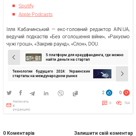
Spotify
Apple Podcasts
Ілля Кабачинський — екс-головний редактор AIN.UA,
ведучий подкастів «Без оголошення війни», «Рахуємо
чужі гроші», «Закрив раунд», «Слон», DOU.
5 платформ для краудфандинга, где можно
Навигация
найти деньги на стартап
по
Технологии будущего 2024: Украинские
записям
стартапы на международном рынке
2
0
Написать
0
764
в
редакцию
0
Коментарів
Залишити свій коментар