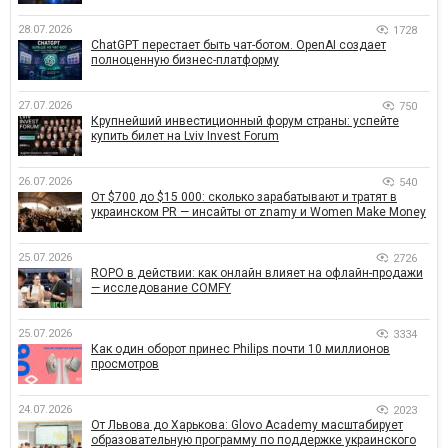
28.07.2026
1728
ChatGPT перестает быть чат-ботом. OpenAI создает
полноценную бизнес-платформу
27.07.2026
750
Крупнейший инвестиционный форум страны: успейте
купить билет на Lviv Invest Forum
26.07.2026
540
От $700 до $15 000: сколько зарабатывают и тратят в
украинском PR — инсайты от znamy и Women Make Money
25.07.2026
2726
ROPO в действии: как онлайн влияет на офлайн-продажи
— исследование COMFY
25.07.2026
3334
Как один оборот принес Philips почти 10 миллионов
просмотров
24.07.2026
2023
От Львова до Харькова: Glovo Academy масштабирует
образовательную программу по поддержке украинского