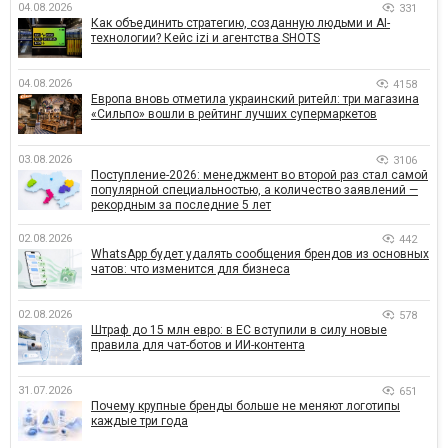
04.08.2026
331
Как объединить стратегию, созданную людьми и AI-
технологии? Кейс izi и агентства SHOTS
04.08.2026
4158
Европа вновь отметила украинский ритейл: три магазина
«Сильпо» вошли в рейтинг лучших супермаркетов
03.08.2026
3106
Поступление-2026: менеджмент во второй раз стал самой
популярной специальностью, а количество заявлений —
рекордным за последние 5 лет
02.08.2026
442
WhatsApp будет удалять сообщения брендов из основных
чатов: что изменится для бизнеса
02.08.2026
578
Штраф до 15 млн евро: в ЕС вступили в силу новые
правила для чат-ботов и ИИ-контента
31.07.2026
651
Почему крупные бренды больше не меняют логотипы
каждые три года