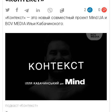
2
0
«Контекст» — это новый совместный проект Mind.UA и
BOV MEDIA Ильи Кабачинского.
подкаст «Контекст»