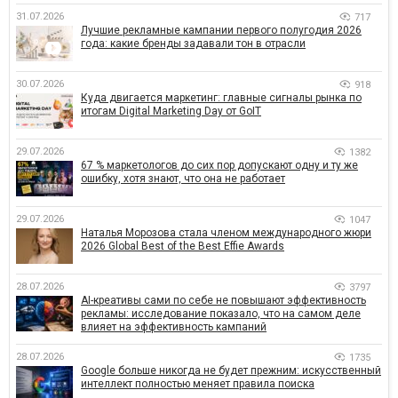
31.07.2026
717
Лучшие рекламные кампании первого полугодия 2026
года: какие бренды задавали тон в отрасли
30.07.2026
918
Куда двигается маркетинг: главные сигналы рынка по
итогам Digital Marketing Day от GoIT
29.07.2026
1382
67 % маркетологов до сих пор допускают одну и ту же
ошибку, хотя знают, что она не работает
29.07.2026
1047
Наталья Морозова стала членом международного жюри
2026 Global Best of the Best Effie Awards
28.07.2026
3797
AI-креативы сами по себе не повышают эффективность
рекламы: исследование показало, что на самом деле
влияет на эффективность кампаний
28.07.2026
1735
Google больше никогда не будет прежним: искусственный
интеллект полностью меняет правила поиска