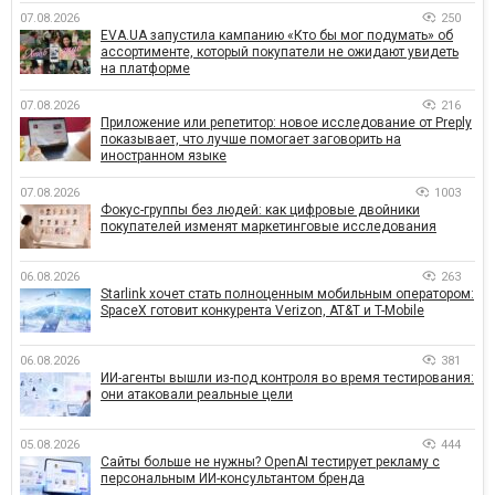
07.08.2026
250
EVA.UA запустила кампанию «Кто бы мог подумать» об
ассортименте, который покупатели не ожидают увидеть
на платформе
07.08.2026
216
Приложение или репетитор: новое исследование от Preply
показывает, что лучше помогает заговорить на
иностранном языке
07.08.2026
1003
Фокус-группы без людей: как цифровые двойники
покупателей изменят маркетинговые исследования
06.08.2026
263
Starlink хочет стать полноценным мобильным оператором:
SpaceX готовит конкурента Verizon, AT&T и T-Mobile
06.08.2026
381
ИИ-агенты вышли из-под контроля во время тестирования:
они атаковали реальные цели
05.08.2026
444
Сайты больше не нужны? OpenAI тестирует рекламу с
персональным ИИ-консультантом бренда