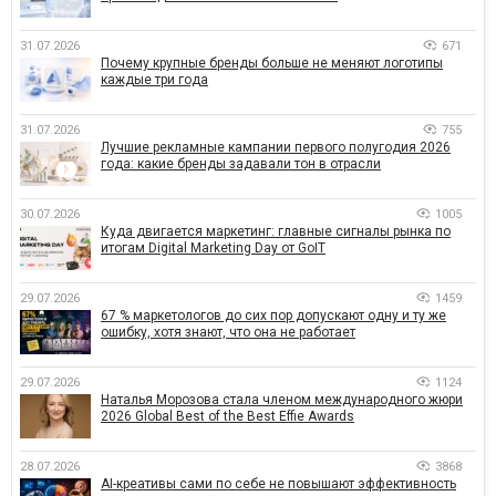
31.07.2026
671
Почему крупные бренды больше не меняют логотипы
каждые три года
31.07.2026
755
Лучшие рекламные кампании первого полугодия 2026
года: какие бренды задавали тон в отрасли
30.07.2026
1005
Куда двигается маркетинг: главные сигналы рынка по
итогам Digital Marketing Day от GoIT
29.07.2026
1459
67 % маркетологов до сих пор допускают одну и ту же
ошибку, хотя знают, что она не работает
29.07.2026
1124
Наталья Морозова стала членом международного жюри
2026 Global Best of the Best Effie Awards
28.07.2026
3868
AI-креативы сами по себе не повышают эффективность