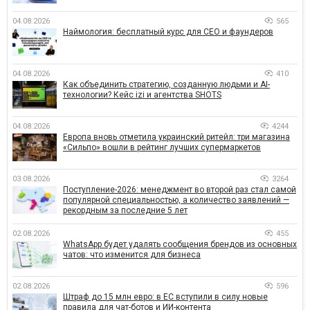
04.08.2026
565
Наймология: бесплатный курс для CEO и фаундеров
04.08.2026
410
Как объединить стратегию, созданную людьми и AI-
технологии? Кейс izi и агентства SHOTS
04.08.2026
4244
Европа вновь отметила украинский ритейл: три магазина
«Сильпо» вошли в рейтинг лучших супермаркетов
03.08.2026
3264
Поступление-2026: менеджмент во второй раз стал самой
популярной специальностью, а количество заявлений —
рекордным за последние 5 лет
02.08.2026
455
WhatsApp будет удалять сообщения брендов из основных
чатов: что изменится для бизнеса
02.08.2026
596
Штраф до 15 млн евро: в ЕС вступили в силу новые
правила для чат-ботов и ИИ-контента