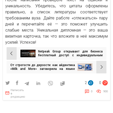
уникальность. Убедитесь, что цитаты оформлены
правильно, а список литературы соответствует
требованиям вуза. Дайте работе «отлежаться» пару
дней и перечитайте её — это поможет улучшить
слабые места. Уникальная дипломная — это ваша
визитная карточка, так что вложите в неё максимум
усилий. Успехов!
Netpeak Group открывает для бизнеса
Навигация
бесплатный доступ с индивидуальным
пространством для контроля обучения на
по
ИИ-курсе
От строгости до дерзости: как айдентика
записям
«Milk and More» заговорила на языке
барист
2
0
Написать
0
900
в
редакцию