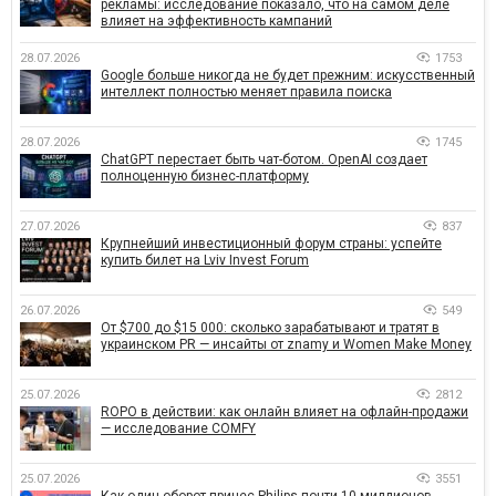
рекламы: исследование показало, что на самом деле
влияет на эффективность кампаний
28.07.2026
1753
Google больше никогда не будет прежним: искусственный
интеллект полностью меняет правила поиска
28.07.2026
1745
ChatGPT перестает быть чат-ботом. OpenAI создает
полноценную бизнес-платформу
27.07.2026
837
Крупнейший инвестиционный форум страны: успейте
купить билет на Lviv Invest Forum
26.07.2026
549
От $700 до $15 000: сколько зарабатывают и тратят в
украинском PR — инсайты от znamy и Women Make Money
25.07.2026
2812
ROPO в действии: как онлайн влияет на офлайн-продажи
— исследование COMFY
25.07.2026
3551
Как один оборот принес Philips почти 10 миллионов