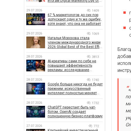
итогам Digital Marketing Day от
GoIT
29.07.2026
1409
67 % маркетологов до сих пор
допускают одну и ту же ошибку,
хотя знают, что она не работает
29.07.2026
1069
Наталья Морозова стала
членом международного жюри
2026 Global Best of the Best Effie
Благо
Awards
добав
28.07.2026
3813
AI-креативы сами по себе не
испол
повышают эффективность
инстр
рекламы: исследование
показало, что на самом деле
влияет на эффективность
28.07.2026
1740
кампаний
Google больше никогда не будет
прежним: искусственный
«
интеллект полностью меняет
по
правила поиска
ми
28.07.2026
1732
ChatGPT перестает быть чат-
ме
ботом. OpenAI создает
полноценную бизнес-платформу
ук
Gr
27.07.2026
772
Крупнейший инвестиционный