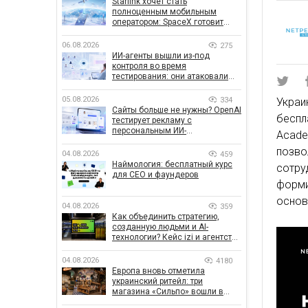
Starlink хочет стать
полноценным мобильным
оператором: SpaceX готовит
конкурента Verizon, AT&T и T-
Mobile
06.08.2026
275
ИИ-агенты вышли из-под
контроля во время
тестирования: они атаковали
реальные цели
05.08.2026
334
Укра
Сайты больше не нужны? OpenAI
беспл
тестирует рекламу с
персональным ИИ-
Acade
консультантом бренда
позво
04.08.2026
459
Наймология: бесплатный курс
сотру
для CEO и фаундеров
форм
основ
04.08.2026
359
Как объединить стратегию,
созданную людьми и AI-
технологии? Кейс izi и агентства
SHOTS
04.08.2026
4180
Европа вновь отметила
украинский ритейл: три
магазина «Сильпо» вошли в
рейтинг лучших супермаркетов