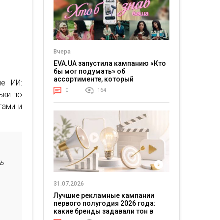
Вчера
EVA.UA запустила кампанию «Кто
бы мог подумать» об
ассортименте, который
е ИИ:
покупатели не ожидают увидеть
0
164
ьки по
на платформе
тами и
ть
31.07.2026
Лучшие рекламные кампании
первого полугодия 2026 года:
какие бренды задавали тон в
отрасли