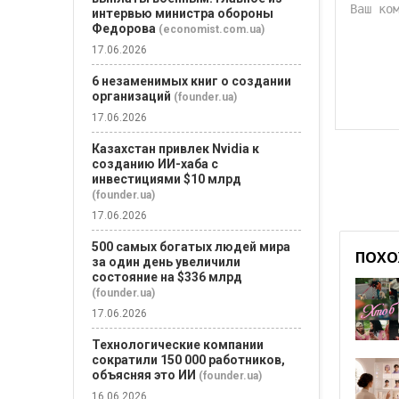
интервью министра обороны
Федорова
(economist.com.ua)
17.06.2026
6 незаменимых книг о создании
организаций
(founder.ua)
17.06.2026
Казахстан привлек Nvidia к
созданию ИИ-хаба с
инвестициями $10 млрд
(founder.ua)
17.06.2026
500 самых богатых людей мира
ПОХО
за один день увеличили
состояние на $336 млрд
(founder.ua)
17.06.2026
Технологические компании
сократили 150 000 работников,
объясняя это ИИ
(founder.ua)
16.06.2026