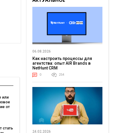
АКТУАЛЬНОЕ
06.08.2026
Как настроить процессы для
агентства: опыт AIR Brands в
NetHunt CRM
0
254
 или
новое
ие от
зывает,
на
ет стать
м
24.02.2026
ым