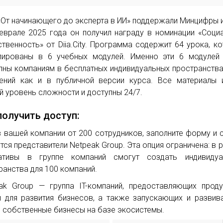
«От начинающего до эксперта в ИИ» поддержали Минцифры 
еврале 2025 года он получил награду в номинации «Соци
ственность» от Diia.City. Программа содержит 64 урока, к
пированы в 6 учебных модулей. Именно эти 6 модулей
пны компаниям в бесплатных индивидуальных пространства
ений как и в публичной версии курса. Все материалы
й уровень сложности и доступны 24/7.
получить доступ:
в вашей компании от 200 сотрудников, заполните форму и 
тся представители Netpeak Group. Эта опция ограничена: в 
иативы в группе компаний смогут создать индивидуа
ранства для 100 компаний.
ak Group — группа IT-компаний, предоставляющих прод
и для развития бизнесов, а также запускающих и разви
 собственные бизнесы на базе экосистемы.