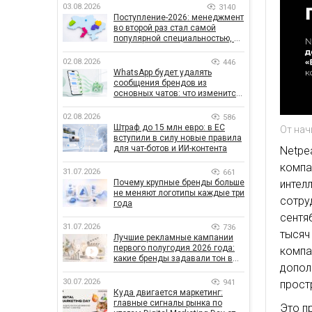
03.08.2026
3140
Поступление-2026: менеджмент
во второй раз стал самой
популярной специальностью, а
количество заявлений —
рекордным за последние 5 лет
02.08.2026
446
WhatsApp будет удалять
сообщения брендов из
основных чатов: что изменится
для бизнеса
02.08.2026
586
Штраф до 15 млн евро: в ЕС
От нач
вступили в силу новые правила
для чат-ботов и ИИ-контента
Netpe
компа
31.07.2026
661
инте
Почему крупные бренды больше
не меняют логотипы каждые три
сотру
года
сентя
31.07.2026
736
тысяч
Лучшие рекламные кампании
первого полугодия 2026 года:
компа
какие бренды задавали тон в
допо
отрасли
30.07.2026
941
прост
Куда двигается маркетинг:
главные сигналы рынка по
Это п