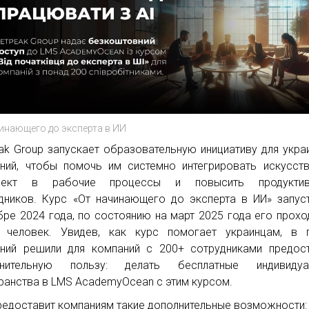
инающего до эксперта в ИИ
ak Group запускает образовательную инициативу для укра
ний, чтобы помочь им системно интегрировать искусст
ллект в рабочие процессы и повысить продуктив
дников. Курс «От начинающего до эксперта в ИИ» запус
бре 2024 года, по состоянию на март 2025 года его прохо
 человек. Увидев, как курс помогает украинцам, в г
ний решили для компаний с 200+ сотрудниками предос
лнительную пользу: делать бесплатные индивидуа
ранства в LMS AcademyOcean с этим курсом.
редоставит компаниям такие дополнительные возможности: