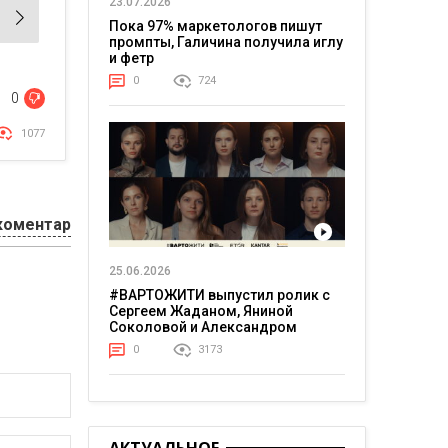
23.07.2026
Пока 97% маркетологов пишут
промпты, Галичина получила иглу
и фетр
0
724
0
1077
коментар
25.06.2026
#ВАРТОЖИТИ выпустил ролик с
Сергеем Жаданом, Яниной
Соколовой и Александром
Тереном о жизни в постоянном
0
3173
напряжении