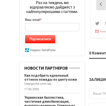
Раз на тиждень ми
Нав
відправляємо дайджест з
по
найпопулярнішими статтями.
зап
Ваш email
*
Нап
Підписатися
Надано SendPulse
0
Комент
НОВОСТИ ПАРТНЕРОВ
Как подобрать идеальный
ЗАЛИШИ
оттенок помады по цвету кожи
(margosha.com.ua)
17.06.2026
Украинская баллистика,
частичная демобилизация,
выплаты военным. Главное из