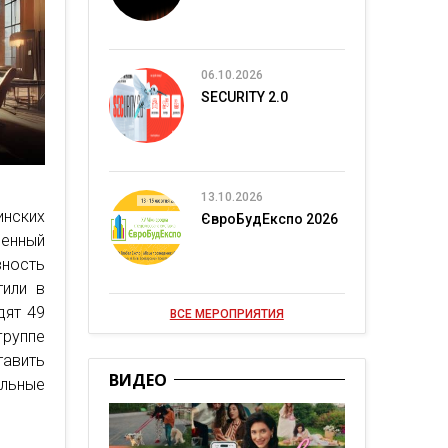
06.10.2026
SECURITY 2.0
13.10.2026
инских
ЄвроБудЕкспо 2026
венный
ность
тили в
дят 49
ВСЕ МЕРОПРИЯТИЯ
руппе
тавить
ВИДЕО
льные