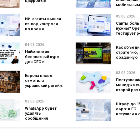
цифровые
на платформе
языке
мобильным
двойники
оператором
покупателей
SpaceX гот
изменят
05.08.2026
ИИ-агенты вышли
конкурента
маркетинговые
Сайты боль
из-под контроля
Verizon, AT&
исследования
нужны? Ope
во время
Mobile
тестирует 
тестирования: они
с персонал
атаковали
ИИ-консуль
реальные цели
04.08.2026
Как объеди
бренда
Наймология:
стратегию,
бесплатный курс
созданную
для CEO и
людьми и AI
фаундеров
технологии?
izi и агентс
03.08.2026
Европа вновь
SHOTS
Поступление
отметила
менеджмен
украинский ритейл:
второй раз 
три магазина
самой попу
«Сильпо» вошли в
специально
рейтинг лучших
02.08.2026
Штраф до 1
а количест
супермаркетов
WhatsApp будет
евро: в ЕС
заявлений 
удалять
вступили в 
рекордным
сообщения
новые прав
последние 5
брендов из
для чат-бот
основных чатов:
ИИ-контент
что изменится для
бизнеса