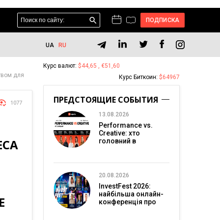
ПОДПИСКА
UA
RU
Курс валют:
$44,65 , €51,60
твом для
Курс Биткоин:
$64967
ПРЕДСТОЯЩИЕ СОБЫТИЯ
1077
13.08.2026
Performance vs.
Creative: хто
ЕСА
головний в
перформанс-
маркетингу?
20.08.2026
InvestFest 2026:
найбільша онлайн-
Е
конференція про
інвестиції