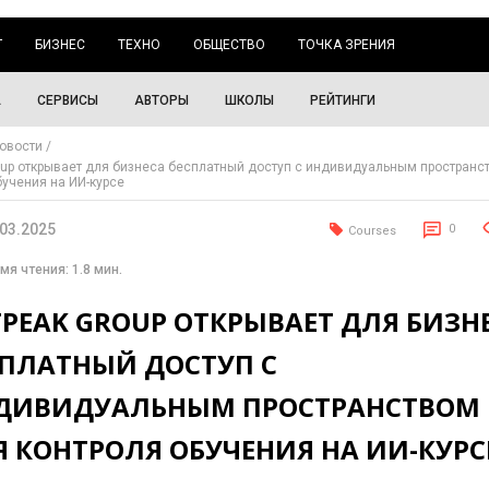
Г
БИЗНЕС
ТЕХНО
ОБЩЕСТВО
ТОЧКА ЗРЕНИЯ
А
СЕРВИСЫ
АВТОРЫ
ШКОЛЫ
РЕЙТИНГИ
овости
oup открывает для бизнеса бесплатный доступ с индивидуальным пространс
бучения на ИИ-курсе
.03.2025
0
Courses
мя чтения: 1.8 мин.
PEAK GROUP ОТКРЫВАЕТ ДЛЯ БИЗН
СПЛАТНЫЙ ДОСТУП С
ДИВИДУАЛЬНЫМ ПРОСТРАНСТВОМ
Я КОНТРОЛЯ ОБУЧЕНИЯ НА ИИ-КУРС