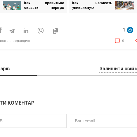
Как правильно
Как написать
игация
оказать первую
уникальную
помощь при травме
дипломную работу и
грудной клетки,
пройти проверку на
исям
чтобы спасти жизнь
плагиат
1
исать в редакцию
0
арів
Залишити свій 
ТИ КОМЕНТАР