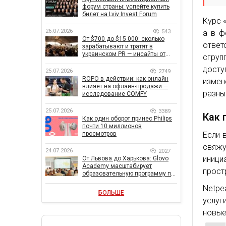
форум страны: успейте купить
билет на Lviv Invest Forum
Курс 
26.07.2026
543
а в ф
От $700 до $15 000: сколько
ответ
зарабатывают и тратят в
украинском PR — инсайты от
сгруп
znamy и Women Make Money
досту
25.07.2026
2749
ROPO в действии: как онлайн
измен
влияет на офлайн-продажи —
разны
исследование COMFY
25.07.2026
3389
Как 
Как один оборот принес Philips
почти 10 миллионов
Если 
просмотров
свяжу
24.07.2026
2027
иниц
От Львова до Харькова: Glovo
Academy масштабирует
прост
образовательную программу по
поддержке украинского
Netpe
бизнеса
БОЛЬШЕ
услуг
новые