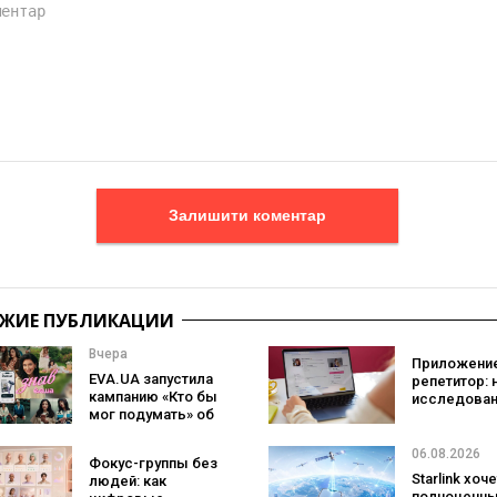
Залишити коментар
ЖИЕ ПУБЛИКАЦИИ
Вчера
Приложение
EVA.UA запустила
репетитор: 
кампанию «Кто бы
исследован
мог подумать» об
Preply пока
ассортименте,
что лучше
который
помогает
06.08.2026
Фокус-группы без
покупатели не
заговорить 
Starlink хоч
людей: как
ожидают увидеть
иностранно
полноценн