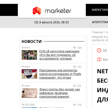
МАРКЕТИН
АГЕНТСТВ
Сб, 8 августа 2026, 08:33
Главная
Н
Netpeak Gr
контроля о
НОВОСТИ
Вчера
164
20
EVA.UA запустила кампанию
«Кто бы мог подумать» об
ассортименте, который
Вре
покупатели не ожидают увидеть
на платформе
Вчера
142
NET
Приложение или репетитор:
новое исследование от Preply
показывает, что лучше
БЕ
помогает заговорить на
иностранном языке
Вчера
521
ИН
Фокус-группы без людей: как
цифровые двойники
покупателей изменят
ДЛ
маркетинговые исследования
06.08.2026
195