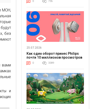
0
736
и МОН,
альная
оторые
 будут
х, без
 имеют
25.07.2026
Как один оборот принес Philips
почти 10 миллионов просмотров
0
3389
с вами
рамках
льные
укты и
вающих