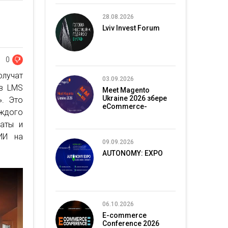
28.08.2026
Lviv Invest Forum
0
лучат
03.09.2026
 в LMS
Meet Magento
Ukraine 2026 збере
. Это
eCommerce-
ждого
спільноту в Києві
каты и
ИИ на
09.09.2026
AUTONOMY: EXPO
06.10.2026
E-commerce
Conference 2026