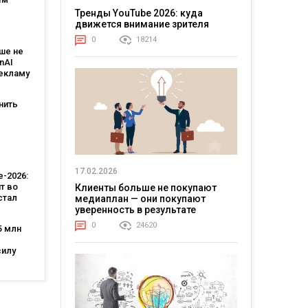
Тренды YouTube 2026: куда
:
движется внимание зрителя
овит
0
18214
ше не
T и T-
nAI
рекламу
ьным
тантом
нить
-
 Кейс
тва
17.02.2026
-2026:
т во
Клиенты больше не покупают
стал
медиаплан — они покупают
лярной
уверенность в результате
стью,
0
24620
5 млн
во
—
силу
 за
ила
 лет
ов и
а