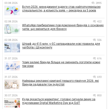
03.08.2026
2895
Вступ-2026: менеджмент вдруге став найпопулярнішою
спеціальністю, а кількість заяв — рекордна за 5 років
02.08.2026
422
WhatsApp прибиратиме повідомлення брендів з основних
чатів: що зміниться для бізнесу
02.08.2026
556
Штраф до €15 млн: у ЄС запрацювали нові правила для
чатботів і ШІ-контенту
31.07.2026
616
Чому великі бренди більше не змінюють логотипи кожні
три роки
31.07.2026
693
Найкращі рекламні кампанії першого півріччя 2026: які
бренди задавали тон індустрії
30.07.2026
850
Куди рухається маркетинг: головні сигнали ринку за
підсумками Digital Marketing Day від GoIT