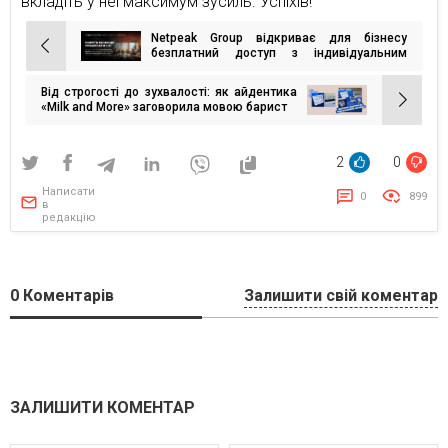
вкладіть у неї максимум зусиль. Успіхів!
Netpeak Group відкриває для бізнесу
Навігація
безплатний доступ з індивідуальним
простором для контролю навчання на ШІ-
записів
курсі
Від строгості до зухвалості: як айдентика
«Milk and More» заговорила мовою барист
2
0
Написати
0
899
в
редакцію
0
Коментарів
Залишити свій коментар
ЗАЛИШИТИ КОМЕНТАР