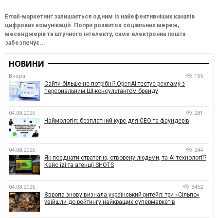
Email-маркетинг залишається одним із найефективніших каналів
цифрових комунікацій. Попри розвиток соціальних мереж,
месенджерів та штучного інтелекту, саме електронна пошта
забезпечує...
НОВИНИ
Вчора
155
Сайти більше не потрібні? OpenAI тестує рекламу з
персональним ШІ-консультантом бренду
04.08.2026
281
Наймологія: безплатний курс для CEO та фаундерів
04.08.2026
244
Як поєднати стратегію, створену людьми, та AI-технології?
Кейс izi та агенції SHOTS
04.08.2026
3452
Європа знову визнала український ритейл: три «Сільпо»
увійшли до рейтингу найкращих супермаркетів