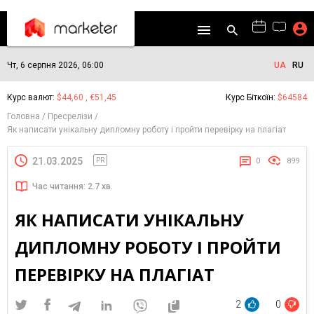
Чт, 6 серпня 2026, 06:00
UA
RU
Курс валют:
$44,60 , €51,45
Курс Біткоїн:
$64584
Головна
Пресрелізи
Як написати унікальну дипломну роботу і пройти перевірку на плагіат
21.03.2025
PR
0
899
Час читання: 2.7 хв.
ЯК НАПИСАТИ УНІКАЛЬНУ
ДИПЛОМНУ РОБОТУ І ПРОЙТИ
ПЕРЕВІРКУ НА ПЛАГІАТ
2
0