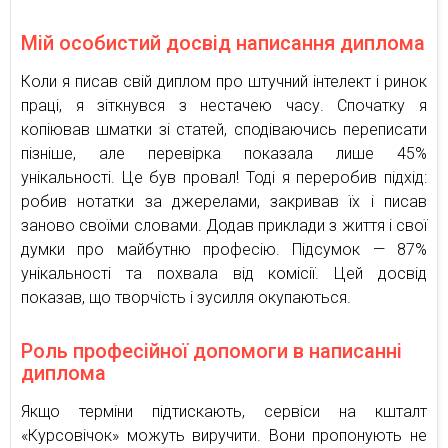
Мій особистий досвід написання диплома
Коли я писав свій диплом про штучний інтелект і ринок
праці, я зіткнувся з нестачею часу. Спочатку я
копіював шматки зі статей, сподіваючись переписати
пізніше, але перевірка показала лише 45%
унікальності. Це був провал! Тоді я переробив підхід:
робив нотатки за джерелами, закривав їх і писав
заново своїми словами. Додав приклади з життя і свої
думки про майбутню професію. Підсумок — 87%
унікальності та похвала від комісії. Цей досвід
показав, що творчість і зусилля окупаються.
Роль професійної допомоги в написанні
диплома
Якщо терміни підтискають, сервіси на кшталт
«Курсовічок» можуть виручити. Вони пропонують не