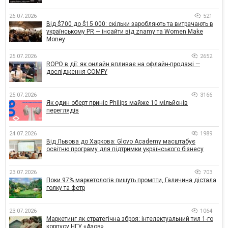
26.07.2026
521
Від $700 до $15 000: скільки заробляють та витрачають в
українському PR — інсайти від znamy та Women Make
Money
25.07.2026
2652
ROPO в дії: як онлайн впливає на офлайн-продажі —
дослідження COMFY
25.07.2026
3166
Як один оберт приніс Philips майже 10 мільйонів
переглядів
24.07.2026
1989
Від Львова до Харкова: Glovo Academy масштабує
освітню програму для підтримки українського бізнесу
23.07.2026
703
Поки 97% маркетологів пишуть промпти, Галичина дістала
голку та фетр
23.07.2026
1064
Маркетинг як стратегічна зброя: інтелектуальний тил 1-го
корпусу НГУ «Азов»