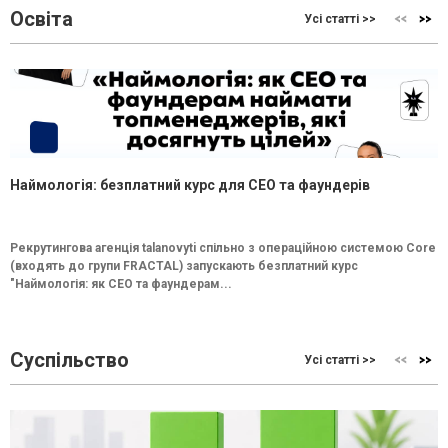
Освіта
Усі статті >>
Наймологія: безплатний курс для CEO та фаундерів
Рекрутингова агенція talanovyti спільно з операційною системою Core
(входять до групи FRACTAL) запускають безплатний курс
"Наймологія: як СEO та фаундерам...
Суспільство
Усі статті >>