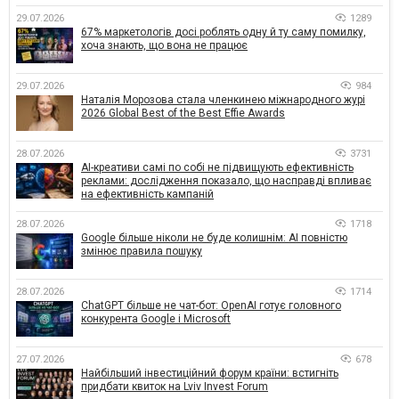
29.07.2026
1289
67% маркетологів досі роблять одну й ту саму помилку,
хоча знають, що вона не працює
29.07.2026
984
Наталія Морозова стала членкинею міжнародного журі
2026 Global Best of the Best Effie Awards
28.07.2026
3731
AI-креативи самі по собі не підвищують ефективність
реклами: дослідження показало, що насправді впливає
на ефективність кампаній
28.07.2026
1718
Google більше ніколи не буде колишнім: AI повністю
змінює правила пошуку
28.07.2026
1714
ChatGPT більше не чат-бот: OpenAI готує головного
конкурента Google і Microsoft
27.07.2026
678
Найбільший інвестиційний форум країни: встигніть
придбати квиток на Lviv Invest Forum