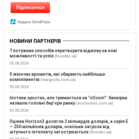
Підписатися
Надано SendPulse
НОВИНИ ПАРТНЕРІВ
7 потужних способів перетворити відмову на нові
можливості та успіх
(founder.ua)
05.08.2026
5 жіночих ароматів, які збирають найбільше
компліментів
(margosha.com.ua)
05.08.2026
Іпотека зростає, але тримається на “єОселі”: банкірка
назвала головні бар’єри ринку
(economist.com.ua)
05.08.2026
Оцінка Horizon3 досягла 2 мільярдів доларів, а серія E
— 250 мільйонів доларів, оскільки загрози від
штучного інтелекту загострюються
(founder.ua)