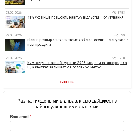
23.07.2026
3783
41% українців працюють навіть у відпустці — опитування
22.07.2026
539
PlantIn розширює екосистему хобі-застосунків і запускає 2
нові продукти
22.07.2026
5218
Ким хочуть стати абітурієнти 2026: медицина випередила
ІТ, а бюджет залишається головною метою
БІЛЬШЕ
Раз на тиждень ми відправляємо дайджест з
найпопулярнішими статтями.
Ваш email
*