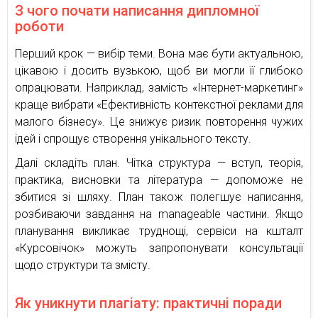
З чого почати написання дипломної
роботи
Перший крок — вибір теми. Вона має бути актуальною,
цікавою і досить вузькою, щоб ви могли її глибоко
опрацювати. Наприклад, замість «Інтернет-маркетинг»
краще вибрати «Ефективність контекстної реклами для
малого бізнесу». Це знижує ризик повторення чужих
ідей і спрощує створення унікального тексту.
Далі складіть план. Чітка структура — вступ, теорія,
практика, висновки та література — допоможе не
збитися зі шляху. План також полегшує написання,
розбиваючи завдання на manageable частини. Якщо
планування викликає труднощі, сервіси на кшталт
«Курсовічок» можуть запропонувати консультації
щодо структури та змісту.
Як уникнути плагіату: практичні поради