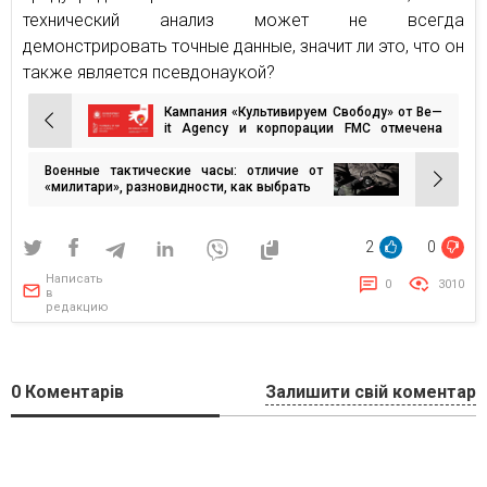
технический анализ может не всегда
демонстрировать точные данные, значит ли это, что он
также является псевдонаукой?
Кампания «Культивируем Свободу» от Be—
Навигация
it Agency и корпорации FMC отмечена
наградой от Глобального договора ООН
по
Военные тактические часы: отличие от
записям
«милитари», разновидности, как выбрать
2
0
Написать
0
3010
в
редакцию
0
Коментарів
Залишити свій коментар