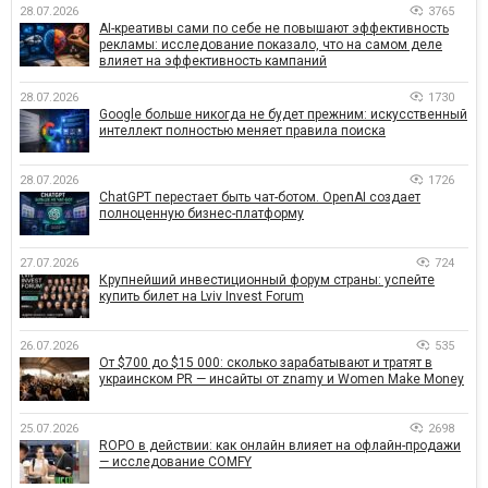
28.07.2026
3765
AI-креативы сами по себе не повышают эффективность
рекламы: исследование показало, что на самом деле
влияет на эффективность кампаний
28.07.2026
1730
Google больше никогда не будет прежним: искусственный
интеллект полностью меняет правила поиска
28.07.2026
1726
ChatGPT перестает быть чат-ботом. OpenAI создает
полноценную бизнес-платформу
27.07.2026
724
Крупнейший инвестиционный форум страны: успейте
купить билет на Lviv Invest Forum
26.07.2026
535
От $700 до $15 000: сколько зарабатывают и тратят в
украинском PR — инсайты от znamy и Women Make Money
25.07.2026
2698
ROPO в действии: как онлайн влияет на офлайн-продажи
— исследование COMFY