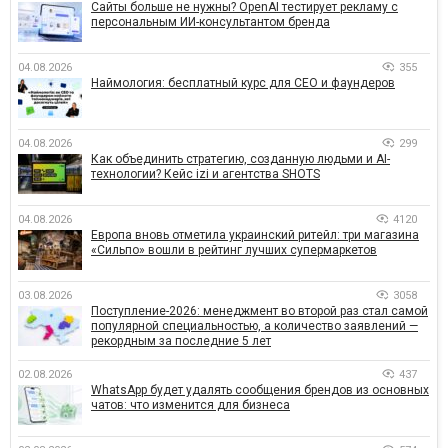
Сайты больше не нужны? OpenAI тестирует рекламу с
персональным ИИ-консультантом бренда
04.08.2026
355
Наймология: бесплатный курс для CEO и фаундеров
04.08.2026
299
Как объединить стратегию, созданную людьми и AI-
технологии? Кейс izi и агентства SHOTS
04.08.2026
4120
Европа вновь отметила украинский ритейл: три магазина
«Сильпо» вошли в рейтинг лучших супермаркетов
03.08.2026
3058
Поступление-2026: менеджмент во второй раз стал самой
популярной специальностью, а количество заявлений —
рекордным за последние 5 лет
02.08.2026
437
WhatsApp будет удалять сообщения брендов из основных
чатов: что изменится для бизнеса