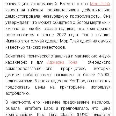
спекуляцию информацией. Вместо этого
Мор Плай
,
известная тайская прорицательница, действительно
демонстрировала незаурядную прозорливость. Она
утверждает, что может общаться с богом мертвых, и
именно он якобы сказал гадалке, что крипторинок
восстановится в конце 2022 года. Так и вышло.
Именно этот случай сделал Мор Плай одной из самых
известных тайских инвесторов.
Сочетание технического анализа и магических «наук»
характерно и для
Аджарна Тона
— очередного
самопровозглашенного прорицателя, который
делится собственными взглядами с более 26,000
подписчиками. В своих видео на YouTube, он пытается
предсказать цены на крипторынке, используя
астрологию.
В частности, его недавнее предсказание касалось
обвала Terraform Labs и предполагало, что цена
криптовалюты Terra Luna Classic (LUNC) вырастет