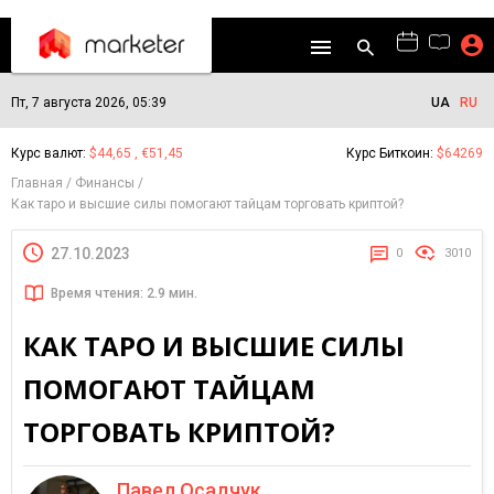
Пт, 7 августа 2026, 05:39
UA
RU
Курс валют:
$44,65 , €51,45
Курс Биткоин:
$64269
Главная
Финансы
Как таро и высшие силы помогают тайцам торговать криптой?
27.10.2023
0
3010
Время чтения: 2.9 мин.
КАК ТАРО И ВЫСШИЕ СИЛЫ
ПОМОГАЮТ ТАЙЦАМ
ТОРГОВАТЬ КРИПТОЙ?
Павел Осадчук