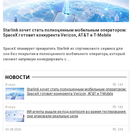
Starlink хочет стать полноценным мобильным оператором:
SpaceX готовит конкурента Verizon, AT&T и T-Mobile
SpaceX планирует превратить Starlink из спутникового сервиса для
зон без покрытия в полноценного мобильного оператора, который
сможет напрямую конкурировать с...
НОВОСТИ
Вчера
143
Starlink хочет стать полноценным мобильным оператором:
SpaceX готовит конкурента Verizon, AT&T и T-Mobile
Вчера
183
ИИ-агенты вышли из-под контроля во время тестирования:
они атаковали реальные цели
05.08.2026
243