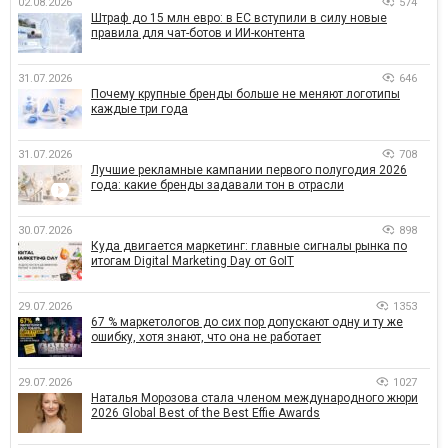
02.08.2026
574
Штраф до 15 млн евро: в ЕС вступили в силу новые
правила для чат-ботов и ИИ-контента
31.07.2026
646
Почему крупные бренды больше не меняют логотипы
каждые три года
31.07.2026
708
Лучшие рекламные кампании первого полугодия 2026
года: какие бренды задавали тон в отрасли
30.07.2026
898
Куда двигается маркетинг: главные сигналы рынка по
итогам Digital Marketing Day от GoIT
29.07.2026
1353
67 % маркетологов до сих пор допускают одну и ту же
ошибку, хотя знают, что она не работает
29.07.2026
1027
Наталья Морозова стала членом международного жюри
2026 Global Best of the Best Effie Awards