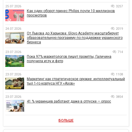
25.07.2026
3257
Как один оборот принес Philips почти 10 миллионов
просмотров
24.07.2026
2019
От Львова до Харькова: Glovo Academy масштабирует
образовательную программу по поддержке украинского
бизнеса
23.07.2026
714
Пока 97% маркетологов пишут промпты, Галичина
получила иглу и фетр
23.07.2026
1108
Маркетинг как стратегическое оружие: интеллектуальный
тыл 1-го корпуса НГУ «Азов»
23.07.2026
3854
41 % украинцев работают даже в отпуске — опрос
БОЛЬШЕ