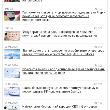
на платформе
Вчера
167
Приложение или репетитор: новое исследование от Preply
показывает, что лучше помогает заговорить на
иностранном языке
Вчера
704
Фокус-группы без людей: как цифровые двойники
покупателей изменят маркетинговые исследования
06.08.2026
216
Starlink хочет стать полноценным мобильным оператором:
SpaceX готовит конкурента Verizon, AT&T и T-Mobile
06.08.2026
303
ИИ-агенты вышли из-под контроля во время тестирования:
они атаковали реальные цели
05.08.2026
368
Сайты больше не нужны? OpenAI тестирует рекламу с
персональным ИИ-консультантом бренда
04.08.2026
496
Наймология: бесплатный курс для CEO и фаундеров