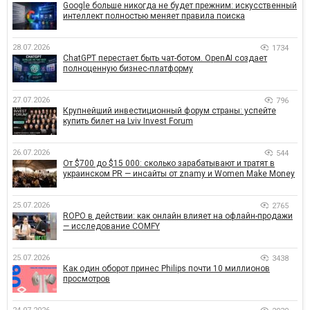
Google больше никогда не будет прежним: искусственный
интеллект полностью меняет правила поиска
28.07.2026
1734
ChatGPT перестает быть чат-ботом. OpenAI создает
полноценную бизнес-платформу
27.07.2026
796
Крупнейший инвестиционный форум страны: успейте
купить билет на Lviv Invest Forum
26.07.2026
544
От $700 до $15 000: сколько зарабатывают и тратят в
украинском PR — инсайты от znamy и Women Make Money
25.07.2026
2765
ROPO в действии: как онлайн влияет на офлайн-продажи
— исследование COMFY
25.07.2026
3438
Как один оборот принес Philips почти 10 миллионов
просмотров