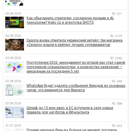
04.08.2026
371
Как объединить стратегию, созданную людьми и AI-
технологии? Кейс izi и агентства SHOTS
04.08.2026
4199
Европа вновь отметила украинский ритейл: три магазина
«Сильпо» вошли в рейтинг лучших супермаркетов
03.08.2026
3180
Поступление-2026: менеджмент во второй раз стал самой
популярной специальностью, а количество заявлений —
рекордным за последние 5 лет
02.08.2026
448
WhatsApp будет удалять сообщения брендов из основных
чатов: что изменится для бизнеса
02.08.2026
588
Штраф до 15 млн евро: в ЕС вступили в силу новые
правила для чат-ботов и ИИ-контента
31.07.2026
663
Почему крупные бренды больше не меняют логотипы