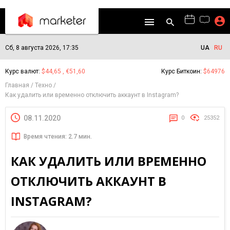
Сб, 8 августа 2026, 17:35
UA
RU
Курс валют:
$44,65 , €51,60
Курс Биткоин:
$64976
Главная
Техно
Как удалить или временно отключить аккаунт в Instagram?
08.11.2020
0
25352
Время чтения: 2.7 мин.
КАК УДАЛИТЬ ИЛИ ВРЕМЕННО
ОТКЛЮЧИТЬ АККАУНТ В
INSTAGRAM?