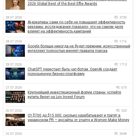
2026 Global Best of the Best Effie Awards
28.07.2026
3730
AI-креативы сами по себе не повышают эффективность
рекламы: исследование показало, что на самом деле
влияет на эффективность кампаний
28.07.2026
1716
Google больше никогда не будет прежним: искусственный
интеллект полностью меняет правила поиска
28.07.2026
1713
ChatGPT перестает быть чат-ботом. OpenAI создает
полноценную бизнес-платформу
27.07.2026
675
Крупнейший инвестиционный форум страны: успейте
купить билет на Lviv Invest Forum
26.07.2026
520
От $700 до $15 000: сколько зарабатывают и тратят в
украинском PR — инсайты от znamy и Women Make Money
25.07.2026
2648