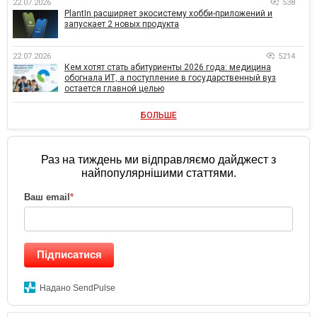
22.07.2026
538
PlantIn расширяет экосистему хобби-приложений и
запускает 2 новых продукта
22.07.2026
5214
Кем хотят стать абитуриенты 2026 года: медицина
обогнала ИТ, а поступление в государственный вуз
остается главной целью
БОЛЬШЕ
Раз на тиждень ми відправляємо дайджест з
найпопулярнішими статтями.
Ваш email
*
Підписатися
Надано SendPulse