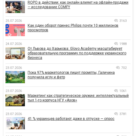
ROPO в действии: как онлайн влияет на офлайн-продажи
— исследование COMFY
25.07.2026
3163
Как один оборот принес Philips почти 10 миллионов
просмотров
24.07.2026
1988
От Львова до Харькова: Glovo Academy масштабирует
образовательную программу по поддержке украинского
бизнеса
23.07.2026
702
Пока 97% маркетологов пишут промпты, Галичина
получила иглу и фетр
23.07.2026
1061
Маркетинг как стратегическое оружие: интеллектуальный
тыл 1-го корпуса НГУ «Азов»
23.07.2026
3781
41 % украинцев работают даже в отпуске — опрос