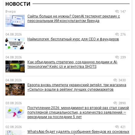
НОВОСТИ
Вчера
147
Сайты больше не нужны? OpenAI тестирует рекламу с
персональным ИИ-консультантом бренда
04.08.2026
276
Наймология: бесплатный курс для CEO и фаундеров
04.08.2026
239
Как объединить стратегию, созданную людьми и AI-
технологии? Кейс izi и агентства SHOTS
04.08.2026
3430
Европа вновь отметила украинский ритейл: три магазина
«Сильпо» вошли в рейтинг лучших супермаркетов
03.08.2026
2890
Поступление-2026: менеджмент во второй раз стал самой
популярной специальностью, а количество заявлений —
рекордным за последние 5 лет
02.08.2026
421
WhatsApp будет удалять сообщения брендов из основных