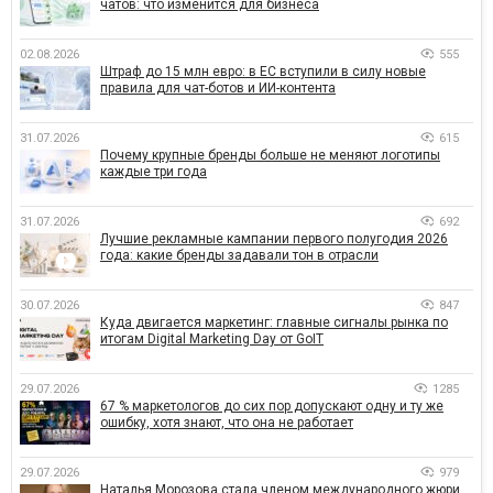
чатов: что изменится для бизнеса
02.08.2026
555
Штраф до 15 млн евро: в ЕС вступили в силу новые
правила для чат-ботов и ИИ-контента
31.07.2026
615
Почему крупные бренды больше не меняют логотипы
каждые три года
31.07.2026
692
Лучшие рекламные кампании первого полугодия 2026
года: какие бренды задавали тон в отрасли
30.07.2026
847
Куда двигается маркетинг: главные сигналы рынка по
итогам Digital Marketing Day от GoIT
29.07.2026
1285
67 % маркетологов до сих пор допускают одну и ту же
ошибку, хотя знают, что она не работает
29.07.2026
979
Наталья Морозова стала членом международного жюри