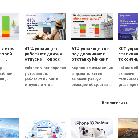
 курс
желанные
Инициатива,
учрежден
я: как СEO
специальности. В
помогающая малому
професси
...
этом...
и среднему бизнесу
предвузов
(МСБ)
адаптироваться...
тается
41 % украинцев
61% украинцев не
80% укра
порой
работают даже в
поддерживают
сталкива
 —
отпуске — опрос
отставку Михаила
токсичн
ты
Федорова – опрос
коллега
од
Rakuten Viber спросил
Кадровые изменения
Rakuten Vi
ания
Gradus
каждый 
табной
у украинцев,
в правительстве
выяснил,
ищет но
инцы
работают ли они в
вызвали разную
сталкивал
жизни
работу —
отпуске и что
реакцию общества.
украинцы 
но
помогает им не
Если о замене
токсичны
отвлекаться на
премьер-министра
коллегами
 качества
рабочие задачи. В...
мнения опрошенных
и как они 
Все записи >>
ане.
разделились почти
на токсич
поровну, решение об
атмосфер
их,
отставке...
коллективе
щих
нку