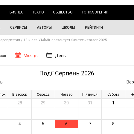
Г
БИЗНЕС
ТЕХНО
ОБЩЕСТВО
ТОЧКА ЗРЕНИЯ
А
СЕРВИСЫ
АВТОРЫ
ШКОЛЫ
РЕЙТИНГИ
ероприятия
18 июля УАФИК презентует Финтех-каталог 2025