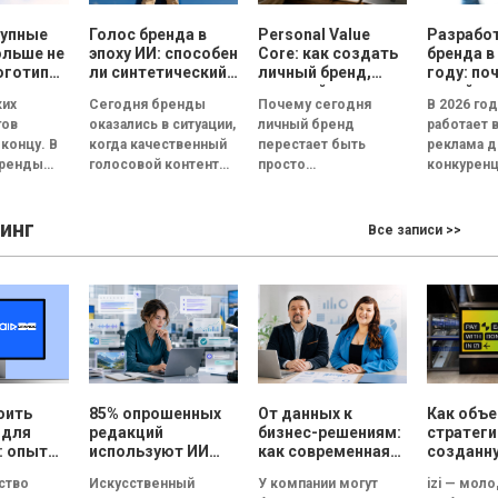
рупные
Голос бренда в
Personal Value
Разрабо
ольше не
эпоху ИИ: способен
Core: как создать
бренда в
оготипы
ли синтетический
личный бренд,
году: по
ри года
голос передать
который
дизайн 
ких
Сегодня бренды
Почему сегодня
В 2026 го
эмоции и внушить
способствует
реклам
гов
оказались в ситуации,
личный бренд
работает 
доверие, или все
выбору, доверию и
 концу. В
когда качественный
перестает быть
реклама д
бренды вскоре
статусу
бренды
голосовой контент
просто
конкуренц
будут звучать
одинаково?
перестал быть
дополнительной
внимание
т не в
конкурентным
возможностью для
пользова
инг
ипы, а в
преимуществом.
медийных личностей
сокращае
Все записи >>
...
Четкая дикция,
и становится
нескольки
контроль интонации,
инструментом
Согласно..
правильные паузы и...
профессионального
выбора, доверия и
личностного...
оить
85% опрошенных
От данных к
Как объ
 для
редакций
бизнес-решениям:
стратеги
: опыт
используют ИИ
как современная
созданн
 в
для создания
аналитика меняет
людьми и
тство
Искусственный
У компании могут
izi — мол
CRM
текстов, но ни
маркетинг
технолог