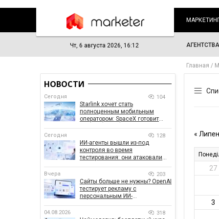
МАРКЕТИН
АГЕНТСТВ
Чт, 6 августа 2026, 16:12
Главная
М
НОВОСТИ
Сегодня
104
Starlink хочет стать
полноценным мобильным
оператором: SpaceX готовит
конкурента Verizon, AT&T и T-
Mobile
Сегодня
128
ИИ-агенты вышли из-под
контроля во время
тестирования: они атаковали
реальные цели
Вчера
203
Сайты больше не нужны? OpenAI
тестирует рекламу с
персональным ИИ-
консультантом бренда
04.08.2026
318