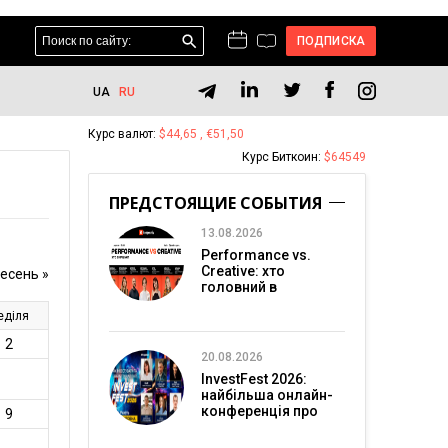
ПОДПИСКА
UA
RU
Курс валют:
$44,65 , €51,50
Курс Биткоин:
$64549
ПРЕДСТОЯЩИЕ СОБЫТИЯ
13.08.2026
Performance vs.
Creative: хто
головний в
перформанс-
маркетингу?
20.08.2026
InvestFest 2026:
найбільша онлайн-
конференція про
інвестиції