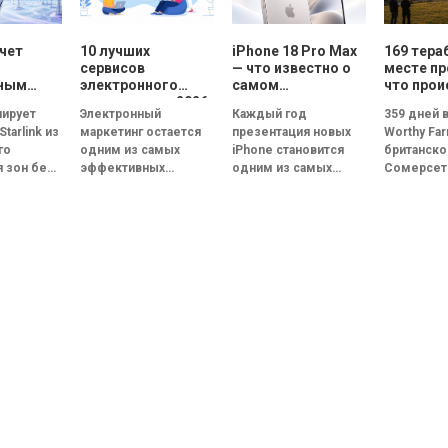
очет
10 лучших
iPhone 18 Pro Max
169 тера
сервисов
— что известно о
месте пр
нным
электронного
самом
что прои
ым
маркетинга в 2026
ожидаемом
кулисами
нирует
Электронный
Каждый год
359 дней 
ом:
году: сравнение
смартфоне Apple
фестива
tarlink из
маркетинг остается
презентация новых
Worthy Fa
товит
возможностей и
го
одним из самых
iPhone становится
британск
та
функций
я зон без
эффективных
одним из самых
Сомерсет
T&T и T-
каналов цифровых
обсуждаемых
обычной 
ого
коммуникаций.
событий в мире
несколько
о
Несмотря на
технологий. В 2026
время фе
 который
развитие социальных
году основное
Glastonbur
прямую
сетей,
внимание
ть с...
мессенджеров и
приковано...
искусственного
интеллекта, именно...