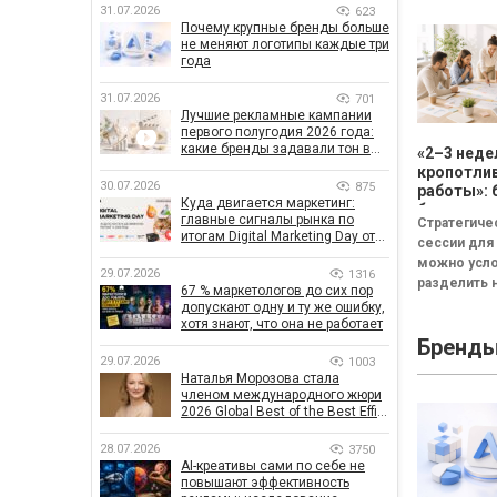
31.07.2026
623
Почему крупные бренды больше
не меняют логотипы каждые три
года
31.07.2026
701
Лучшие рекламные кампании
первого полугодия 2026 года:
какие бренды задавали тон в
«2–3 неде
отрасли
кропотли
30.07.2026
875
работы»: 
Куда двигается маркетинг:
бизнесу н
главные сигналы рынка по
Стратегиче
смысла
итогам Digital Marketing Day от
сессии для
проводит
GoIT
можно усл
стратеги
29.07.2026
1316
разделить н
сессию
67 % маркетологов до сих пор
неудачная,
допускают одну и ту же ошибку,
сбалансиро
хотя знают, что она не работает
Бренд
трансформа
29.07.2026
1003
Неудачная 
Наталья Морозова стала
«рефлекси
членом международного жюри
канапе»...
2026 Global Best of the Best Effie
Awards
28.07.2026
3750
AI-креативы сами по себе не
повышают эффективность