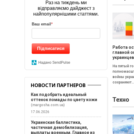
бесплатный
Раз на тиждень ми
"Наймологи
відправляємо дайджест з
и фаундерам
найпопулярнішими статтями.
Ваш email
*
Работа ос
Підписатися
главной о
украинцев
результа
Надано SendPulse
На пятый г
исследов
полномасш
Барометр
войны укра
качества 
сохраняют
2026
НОВОСТИ ПАРТНЕРОВ
относитель
стабильное
Как подобрать идеальный
Техно
восприятие
оттенок помады по цвету кожи
жизни в стр
(margosha.com.ua)
Среди
17.06.2026
составляющ
формирую
Украинская баллистика,
общую оце
частичная демобилизация,
жизни...
выплаты военным. Главное из