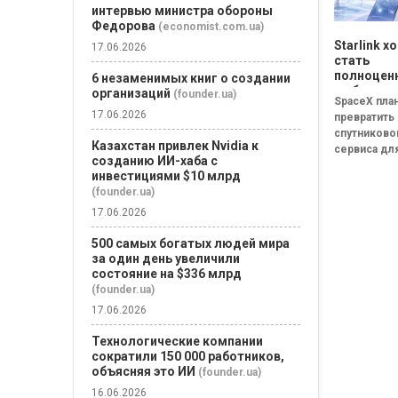
интервью министра обороны
Федорова
(economist.com.ua)
Starlink х
17.06.2026
стать
полноце
6 незаменимых книг о создании
мобильн
организаций
(founder.ua)
SpaceX пла
оператор
17.06.2026
превратить S
SpaceX го
спутниково
конкурен
Казахстан привлек Nvidia к
сервиса дл
Verizon, A
созданию ИИ-хаба с
Mobile
покрытия в
инвестициями $10 млрд
полноценн
(founder.ua)
мобильног
17.06.2026
оператора,
сможет на
500 самых богатых людей мира
конкурирова
за один день увеличили
состояние на $336 млрд
(founder.ua)
17.06.2026
Технологические компании
сократили 150 000 работников,
объясняя это ИИ
(founder.ua)
16.06.2026