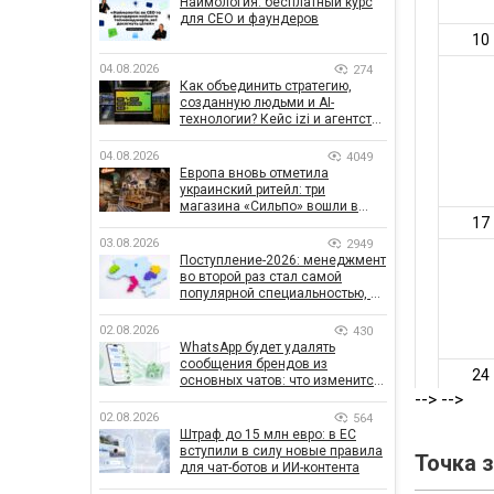
Наймология: бесплатный курс
для CEO и фаундеров
04.08.2026
274
Как объединить стратегию,
созданную людьми и AI-
технологии? Кейс izi и агентства
SHOTS
04.08.2026
4049
Европа вновь отметила
украинский ритейл: три
магазина «Сильпо» вошли в
рейтинг лучших супермаркетов
03.08.2026
2949
Поступление-2026: менеджмент
во второй раз стал самой
популярной специальностью, а
количество заявлений —
рекордным за последние 5 лет
02.08.2026
430
WhatsApp будет удалять
сообщения брендов из
основных чатов: что изменится
для бизнеса
-->
-->
02.08.2026
564
Штраф до 15 млн евро: в ЕС
вступили в силу новые правила
Точка 
для чат-ботов и ИИ-контента