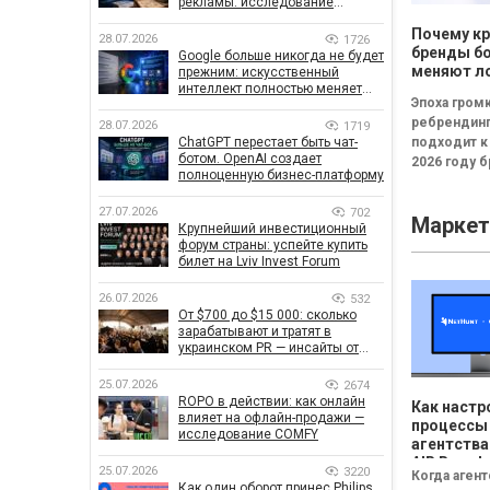
рекламы: исследование
показало, что на самом деле
Почему к
влияет на эффективность
28.07.2026
1726
кампаний
бренды б
Google больше никогда не будет
меняют л
прежним: искусственный
интеллект полностью меняет
каждые т
Эпоха гром
правила поиска
ребрендин
28.07.2026
1719
ChatGPT перестает быть чат-
подходит к
ботом. OpenAI создает
2026 году 
полноценную бизнес-платформу
всё чаще
инвестирую
27.07.2026
702
Маркет
новые логот
Крупнейший инвестиционный
узнаваемые
форум страны: успейте купить
билет на Lviv Invest Forum
26.07.2026
532
От $700 до $15 000: сколько
зарабатывают и тратят в
украинском PR — инсайты от
znamy и Women Make Money
25.07.2026
2674
ROPO в действии: как онлайн
Как настр
влияет на офлайн-продажи —
процессы
исследование COMFY
агентства
AIR Brands
25.07.2026
3220
Когда аген
NetHunt 
Как один оборот принес Philips