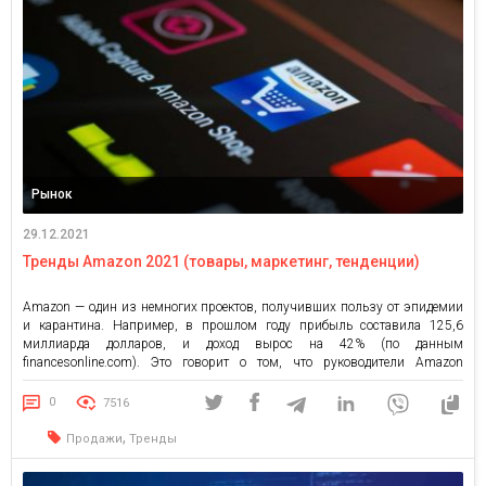
Рынок
29.12.2021
Тренды Amazon 2021 (товары, маркетинг, тенденции)
Amazon — один из немногих проектов, получивших пользу от эпидемии
и карантина. Например, в прошлом году прибыль составила 125,6
миллиарда долларов, и доход вырос на 42% (по данным
financesonline.com). Это говорит о том, что руководители Amazon
обладают потрясающей деловой хваткой и вместе с тем, смотрят в
будущее, что дало дополнительный плюс к репутации компании. Amazon
0
7516
[…]
,
Продажи
Тренды