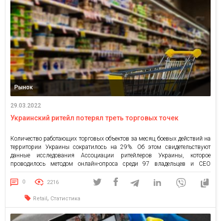
Рынок
29.03.2022
Украинский ритейл потерял треть торговых точек
Количество работающих торговых объектов за месяц боевых действий на
территории Украины сократилось на 29%. Об этом свидетельствуют
данные исследования Ассоциации ритейлеров Украины, которое
проводилось методом онлайн-опроса среди 97 владельцев и CEO
торговых предприятий в период с 18 по 21 марта 2022 года. По
состоянию на 21 марта общее количество работающих торговых точек в
0
2216
Украине составило […]
,
Retail
Статистика