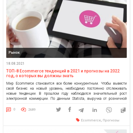
Рынок
18.08.2021
ТОП-8 Ecommerce тенденций в 2021 и прогнозы на 2022
год, о которых вы должны знать
Мир Ecommerce становится все более конкурентным. Чтобы вывести
свой бизнес на новый уровень, необходимо постоянно отслеживать
новые тенденции. В прошлом году наблюдался значительный рост
электронной коммерции. По данным Statista, выручка от розничной
торговли через Интернет к 2022 году, по прогнозам, достигнет 6,54
триллиона долларов. Покупки в Интернете являются одним из самых
0
2689
популярных видов онлайн-деятельности во […]
,
Ecommerce
Прогнозы