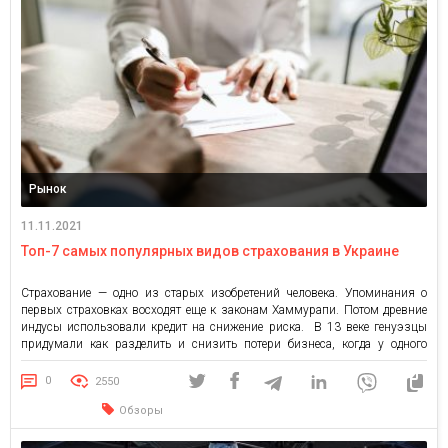
Рынок
11.11.2021
Топ-7 самых популярных видов страхования в Украине
Страхование — одно из старых изобретений человека. Упоминания о
первых страховках восходят еще к законам Хаммурапи. Потом древние
индусы использовали кредит на снижение риска. В 13 веке генуэзцы
придумали как разделить и снизить потери бизнеса, когда у одного
участника есть капитал, а у другого — корабли. Ну и с великими
географическими открытиями страхование захватило весь […]
0
2550
Обзоры