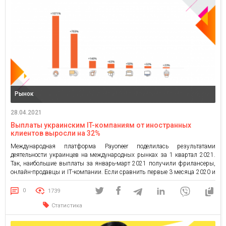
Рынок
28.04.2021
Выплаты украинским IT-компаниям от иностранных
клиентов выросли на 32%
Международная платформа Payoneer поделилась результатами
деятельности украинцев на международных рынках за 1 квартал 2021.
Так, наибольшие выплаты за январь-март 2021 получили фрилансеры,
онлайн-продавцы и IТ-компании. Если сравнить первые 3 месяца 2020 и
2021 годов, то зачисления стримерам выросли почти в 12 раз.
Транспортные компании получили на 703% больше выплат, креаторы на
0
1739
социальных платформах — на […]
Статистика