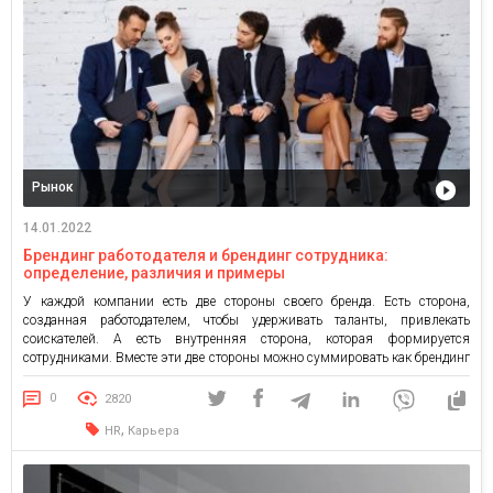
Рынок
14.01.2022
Брендинг работодателя и брендинг сотрудника:
определение, различия и примеры
У каждой компании есть две стороны своего бренда. Есть сторона,
созданная работодателем, чтобы удерживать таланты, привлекать
соискателей. А есть внутренняя сторона, которая формируется
сотрудниками. Вместе эти две стороны можно суммировать как брендинг
работодателя и брендинг сотрудников. Эти два типа брендов выглядят и
работают по-разному. Однако они оба одинаково важны, потому как они
0
2820
играют важную роль […]
,
HR
Карьера