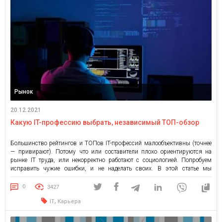
Рынок
20.12.2021
Какую IT-профессию выбрать, независимый ТОП-обзор
Большинство рейтингов и ТОПов IT-профессий малообъективны (точнее
— привирают). Потому что или составители плохо ориентируются на
рынке IT труда, или некорректно работают с социологией. Попробуем
исправить чужие ошибки, и не наделать своих. В этой статье мы
разберемся: кто есть кто в мире IT профессий, какое направление
выбрать, чтобы получить максимум пользы при минимальных затратах
0
3427
времени […]
,
IT
Карьера