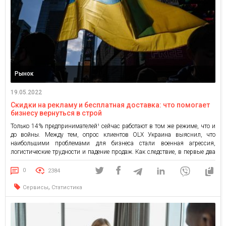
Рынок
19.05.2022
Скидки на рекламу и бесплатная доставка: что помогает
бизнесу вернуться в строй
Только 14% предпринимателей¹ сейчас работают в том же режиме, что и
до войны. Между тем, опрос клиентов OLX Украина выяснил, что
наибольшими проблемами для бизнеса стали военная агрессия,
логистические трудности и падение продаж. Как следствие, в первые два
месяца боевых действий почти 200 тысяч компаний и ФЛП подали
заявки на льготное налогообложение, чтобы сохранить возможность […]
0
2384
,
Сервисы
Статистика