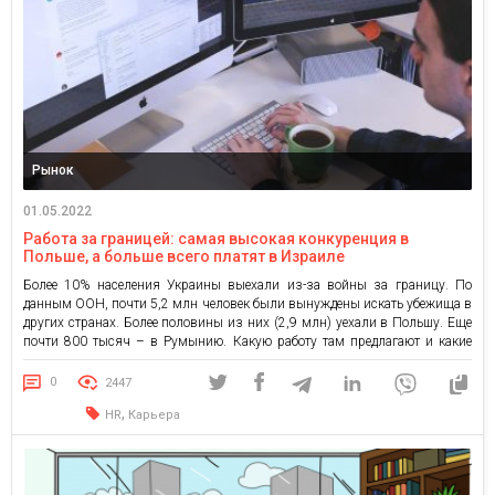
Рынок
01.05.2022
Работа за границей: самая высокая конкуренция в
Польше, а больше всего платят в Израиле
Более 10% населения Украины выехали из-за войны за границу. По
данным ООН, почти 5,2 млн человек были вынуждены искать убежища в
других странах. Более половины из них (2,9 млн) уехали в Польшу. Еще
почти 800 тысяч – в Румынию. Какую работу там предлагают и какие
страны еще рассматривают украинцы для трудоустройства, узнавали
аналитики сервиса OLX […]
0
2447
,
HR
Карьера