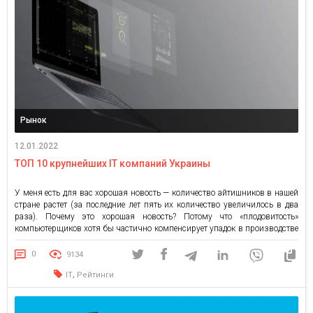
Рынок
12.01.2022
ТОП 10 крупнейших IT компаний Украины
У меня есть для вас хорошая новость — количество айтишников в нашей
стране растет (за последние лет пять их количество увеличилось в два
раза). Почему это хорошая новость? Потому что «плодовитость»
компьютерщиков хотя бы частично компенсирует упадок в производстве
и реальном секторе экономики. И что важно — дает надежду на будущее.
По исследованиям GlobalLogic, в […]
0
9134
,
IT
Рейтинги