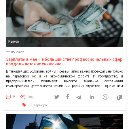
Рынок
22.05.2022
Зарплаты в мае – в большинстве профессиональных сфер
продолжается их снижение
В тяжелейших условиях войны чрезвычайно важно побеждать не только
на передовой, но и на экономическом фронте. И государство, и
предприниматели понимают высокое значение сохранения
коммерческой деятельности компаний разных отраслей. Однако чем
дольше идет война, тем сложнее компаниям содержать и объемы деловой
активности, и размер заработной платы своих работников. В условиях
0
2864
кризиса украинский бизнес оптимизирует расходы, […]
,
HR
Карьера