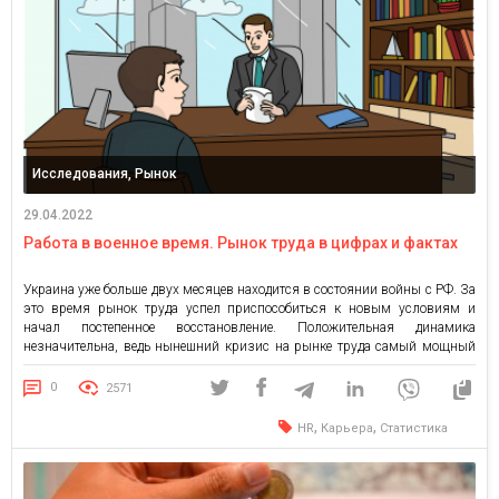
Исследования, Рынок
29.04.2022
Работа в военное время. Рынок труда в цифрах и фактах
Украина уже больше двух месяцев находится в состоянии войны с РФ. За
это время рынок труда успел приспособиться к новым условиям и
начал постепенное восстановление. Положительная динамика
незначительна, ведь нынешний кризис на рынке труда самый мощный
за последние 10 лет. Война послужила причиной появления новых
тенденций рынка труда, изменений в поведении как работодателей, так и
0
2571
[…]
,
,
HR
Карьера
Статистика