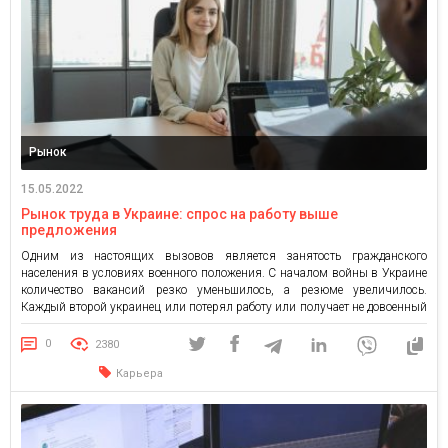
Рынок
15.05.2022
Рынок труда в Украине: спрос на работу выше
предложения
Одним из настоящих вызовов является занятость гражданского
населения в условиях военного положения. С началом войны в Украине
количество вакансий резко уменьшилось, а резюме увеличилось.
Каждый второй украинец или потерял работу или получает не довоенный
размер заработной платы. Желающих найти новую работу много, однако
рынок труда, находящийся в состоянии жесткого кризиса, не может
0
2380
удовлетворить спрос поисковиков. […]
Карьера