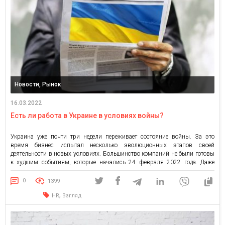
Новости, Рынок
16.03.2022
Есть ли работа в Украине в условиях войны?
Украина уже почти три недели переживает состояние войны. За это
время бизнес испытал несколько эволюционных этапов своей
деятельности в новых условиях. Большинство компаний не были готовы
к худшим событиям, которые начались 24 февраля 2022 года. Даже
осознавая угрозу агрессии со стороны РФ, бизнес не прекращал работу и
поиск персонала. Как показали опросы, к началу войны […]
0
1399
,
HR
Взгляд