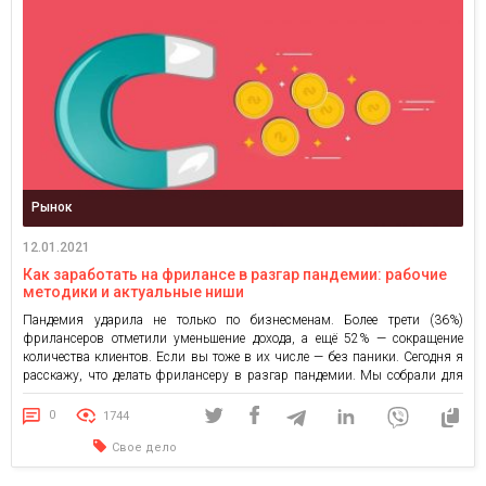
Рынок
12.01.2021
Как заработать на фрилансе в разгар пандемии: рабочие
методики и актуальные ниши
Пандемия ударила не только по бизнесменам. Более трети (36%)
фрилансеров отметили уменьшение дохода, а ещё 52% — сокращение
количества клиентов. Если вы тоже в их числе — без паники. Сегодня я
расскажу, что делать фрилансеру в разгар пандемии. Мы собрали для
вас рабочие методики и список из 5+ актуальных ниш. 5+ ТОПовых ниш
для фрилансеров […]
0
1744
Свое дело