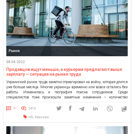
Рынок
08.04.2022
Продавцов ищут меньше, а курьерам предлагают выше
зарплату — ситуация на рынке труда
Украинский рынок труда заметно отреагировал на войну, которая длится
уже больше месяца. Многие украинцы временно или вовсе остались без
работы. Изменилась и география поиска сотрудников. Среди
специалистов тоже произошли заметные изменения – количество
вакансий продавцов снизилось на -40%. OLX Работа проанализировала,
как изменилась ситуация на рынке вакансий “голубых воротничков” во
0
2413
время войны. Кого ищут работодатели? […]
,
HR
Карьера