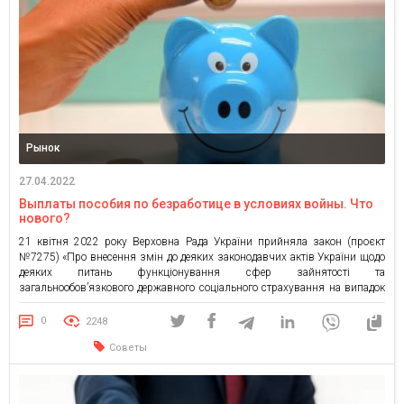
Рынок
27.04.2022
Выплаты пособия по безработице в условиях войны. Что
нового?
21 квітня 2022 року Верховна Рада України прийняла закон (проєкт
№7275) «Про внесення змін до деяких законодавчих актів України щодо
деяких питань функціонування сфер зайнятості та
загальнообов’язкового державного соціального страхування на випадок
безробіття в період воєнного стану». Як це допоможе українцям, які
втратили роботу під час війни, та на яку суму допомоги вони можуть
0
2248
розраховувати, […]
Советы