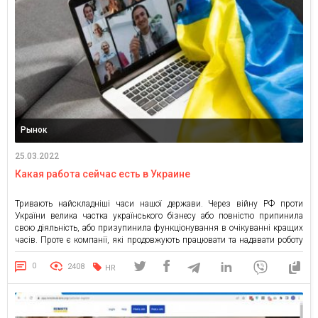
Рынок
25.03.2022
Какая работа сейчас есть в Украине
Тривають найскладніші часи нашої держави. Через війну РФ проти
України велика частка українського бізнесу або повністю припинила
свою діяльність, або призупинила функціонування в очікуванні кращих
часів. Проте є компанії, які продовжують працювати та надавати роботу
українцям. Ринок праці оговтався від цілковитого завмирання та існує в
умовах війни. Українці, які лишилися роботи внаслідок припинення
0
2408
HR
функціонування їх […]