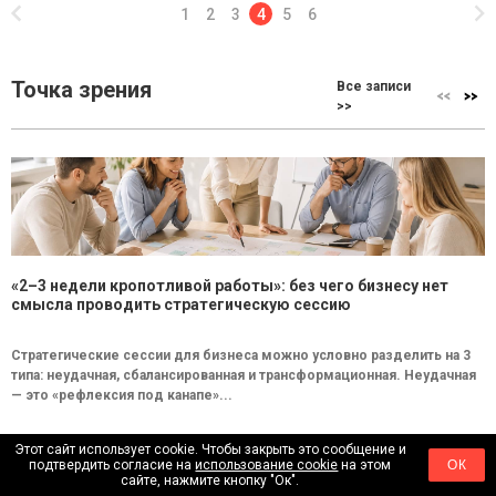
1
2
3
4
5
6
Точка зрения
Все записи
>>
«2–3 недели кропотливой работы»: без чего бизнесу нет
смысла проводить стратегическую сессию
Стратегические сессии для бизнеса можно условно разделить на 3
типа: неудачная, сбалансированная и трансформационная. Неудачная
— это «рефлексия под канапе»...
Этот сайт использует cookie. Чтобы закрыть это сообщение и
подтвердить согласие на
использование cookie
на этом
ОК
Бренды
Все записи
сайте, нажмите кнопку "Ок".