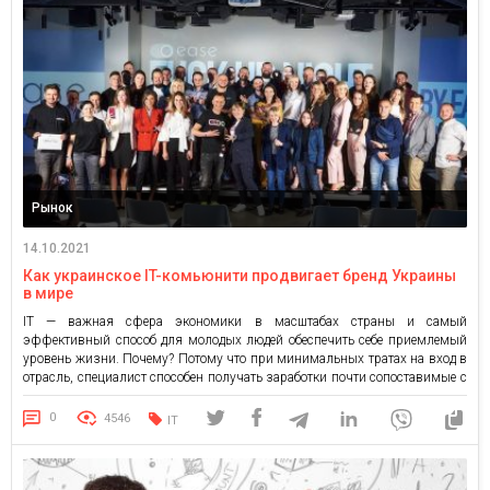
Рынок
14.10.2021
Как украинское IT-комьюнити продвигает бренд Украины
в мире
IT — важная сфера экономики в масштабах страны и самый
эффективный способ для молодых людей обеспечить себе приемлемый
уровень жизни. Почему? Потому что при минимальных тратах на вход в
отрасль, специалист способен получать заработки почти сопоставимые с
западными. Потенциал IT-рынка Украины В 2020 году экспорт ИТ-услуг
Украины вырос на 20% и впервые превысил $ 5 […]
0
4546
IT