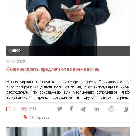
Рынок
22.04.2022
Какие зарплаты предлагают во время войны
Многие украинцы с начала войны потеряли работу. Причинами стали
либо прекращение деятельности компании, либо непопулярные меры
работодателей по сокращению или увольнению сотрудников, либо
вынужденный переезд сотрудника в другой регион страны.
Следовательно, проблема трудоустройства стоит остро для многих.
Однако работа украинцам нужна сейчас не для профессиональной
0
2181
самореализации, а для получения заработной платы. Какие зарплаты
,
HR
Карьера
предлагают работодатели […]