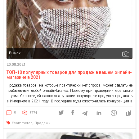
Рынок
20.08.2021
ТОП-10 популярных товаров для продаж в вашем онлайн-
магазине в 2021
Продажа товаров, на которые практически нет спроса, может сделать не
прибыльным любой онлайн-бизнес. Поэтому при проведении мозгового
штурма бизнес-идей важно знать, какие популярные продукты продавать
в Интернете в 2021 году. В последние годы ожесточилась конкуренция в
сфере электронной коммерции. Этим продиктована необходимость не
только быстро определять возможные тенденции в товарах для вашего
0
3774
бренда, но и […]
,
Ecommerce
Продажи