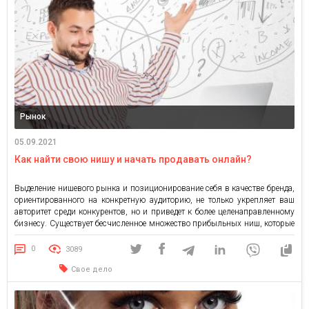
Рынок
05.09.2021
Как найти свою нишу и начать продавать онлайн?
Выделение нишевого рынка и позиционирование себя в качестве бренда,
ориентированного на конкретную аудиторию, не только укрепляет ваш
авторитет среди конкурентов, но и приведет к более целенаправленному
бизнесу. Существует бесчисленное множество прибыльных ниш, которые
вы можете освоить, с возможностью занять еще более узкую нишу.
Ключевым моментом является определение рыночной ниши, которую вы
0
3089
можете освоить, и которая […]
Свое дело