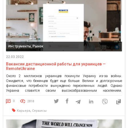
Инструменты, Рынок
22.03.2022
Вакансии дистанционной работы для украинцев —
RemoteUkraine
Около 2 миллионов украинцев покинули Украину из-за войны.
Ожидается, что беженцев будет еще больше. Велики и долгосрочные
финансовые потребности вынужденно переселенных людей. Однако
Украина славится своим высокообразованным населением.
Значительная часть деятельности Запада уже передается в аутсорсинг. В
ІТ-индустрию стоимостью 5 миллиардов долларов входят 200 тысяч ІТ-
0
2818
специалистов, и к 2024 году, по прогнозам, это число достигнет […]
,
Карьера
Сервисы