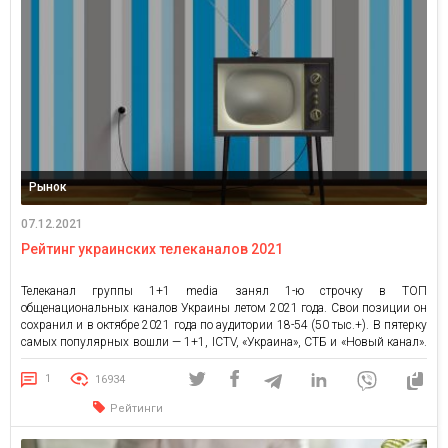
Рынок
07.12.2021
Рейтинг украинских телеканалов 2021
Телеканал группы 1+1 media занял 1-ю строчку в ТОП
общенациональных каналов Украины летом 2021 года. Свои позиции он
сохранил и в октябре 2021 года по аудитории 18-54 (50 тыс.+). В пятерку
самых популярных вошли — 1+1, ICTV, «Украина», СТБ и «Новый канал».
Кардинальных изменений в топ-5 самых просматриваемых телеканалов
не наблюдается. Телевидение в эпоху социальных […]
1
16934
Рейтинги