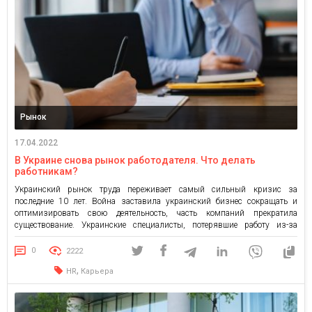
Рынок
17.04.2022
В Украине снова рынок работодателя. Что делать
работникам?
Украинский рынок труда переживает самый сильный кризис за
последние 10 лет. Война заставила украинский бизнес сокращать и
оптимизировать свою деятельность, часть компаний прекратила
существование. Украинские специалисты, потерявшие работу из-за
переезда в другие города или из-за сокращения или увольнения, активно
ищут работу. Однако открытых вакансий сегодня, согласно данным
0
2222
кадрового портала grc.ua на середину апреля, в 30 […]
,
HR
Карьера