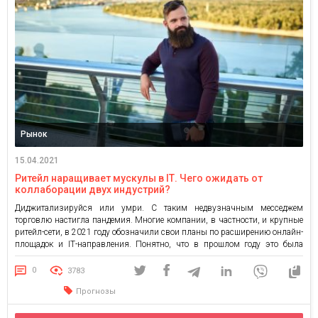
Рынок
15.04.2021
Ритейл наращивает мускулы в ІТ. Чего ожидать от
коллаборации двух индустрий?
Диджитализируйся или умри. С таким недвузначным месседжем
торговлю настигла пандемия. Многие компании, в частности, и крупные
ритейл-сети, в 2021 году обозначили свои планы по расширению онлайн-
площадок и ІТ-направления. Понятно, что в прошлом году это была
вынужденная трансформация. Но вот вакцинация забрезжила на
горизонте, а значит, есть свет в конце этого длинного туннеля бизнес-
0
3783
неопределенности. Продолжится ли […]
Прогнозы