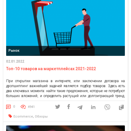
Рынок
02.01.2022
Топ-10 товаров на маркетплейсах 2021-2022
При открытии магазина в интернете, или заключении договора на
дропшиппинг важнейшей задачей является подбор товаров. Здесь есть
два ключевых момента: найти такие предложения, которые не потребуют
больших вложений, и определить растущий или долгоиграющий тренд,
который будет долго продаваться. Ну и хорошо бы определиться с нишей,
потому что именно она определяет путь дальнейшего развития. Можно
0
4941
играть […]
,
Ecommerce
Обзоры