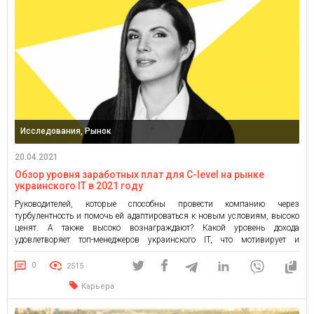
Исследования, Рынок
20.04.2021
Обзор уровня заработных плат для C-level на рынке
украинского IT в 2021 году
Руководителей, которые способны провести компанию через
турбулентность и помочь ей адаптироваться к новым условиям, высоко
ценят. А также высоко вознаграждают? Какой уровень дохода
удовлетворяет топ-менеджеров украинского IT, что мотивирует и
демотивирует – в нашем новом обзоре зарплат. Итоги предыдущего
исследования на эту тему можно найти здесь. А теперь то, ради чего мы
0
2515
собрались – обзор […]
Карьера