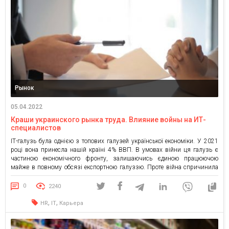
Рынок
05.04.2022
Краши украинского рынка труда. Влияние войны на ИТ-
специалистов
ІТ-галузь була однією з топових галузей української економіки. У 2021
році вона принесла нашій країні 4% ВВП. В умовах війни ця галузь є
частиною економічного фронту, залишаючись єдиною працюючою
майже в повному обсязі експортною галуззю. Проте війна спричинила
свій негативний вплив і на цю професійну сферу та її спеціалістів. Це
стосується насамперед ІТ-фахівців, які працювали […]
0
2240
,
,
HR
IT
Карьера