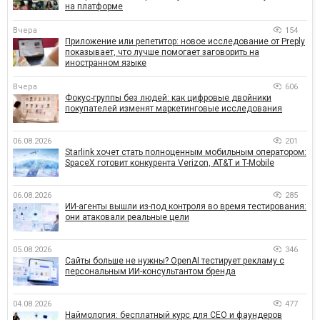
на платформе
Вчера
154
Приложение или репетитор: новое исследование от Preply
показывает, что лучше помогает заговорить на
иностранном языке
Вчера
606
Фокус-группы без людей: как цифровые двойники
покупателей изменят маркетинговые исследования
06.08.2026
201
Starlink хочет стать полноценным мобильным оператором:
SpaceX готовит конкурента Verizon, AT&T и T-Mobile
06.08.2026
285
ИИ-агенты вышли из-под контроля во время тестирования:
они атаковали реальные цели
05.08.2026
346
Сайты больше не нужны? OpenAI тестирует рекламу с
персональным ИИ-консультантом бренда
04.08.2026
477
Наймология: бесплатный курс для CEO и фаундеров