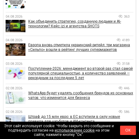
04.08.2026
363
Как объединить стратегию, созданную людьми и AI-
технологии? Кейс izi и агентства SHOTS
04.08.2026
4189
Европа вновь отметила украинский ритейл: три магазина
«Сильпо» вошли в рейтинг лучших супермаркетов
03.08.2026
3158
Поступление-2026: менеджмент во второй раз стал самой
популярной специальностью, а количество заявлений —
рекордным за последние 5 лет
02.08.2026
446
WhatsApp будет удалять сообщения брендов из основных
чатов: что изменится для бизнеса
02.08.2026
586
Штраф до 15 млн евро: в ЕС вступили в силу новые
правила для чат-ботов и ИИ-контента
Этот сайт использует cookie. Чтобы закрыть это сообщение и
подтвердить согласие на
использование cookie
на этом
ОК
сайте, нажмите кнопку "Ок".
31.07.2026
662