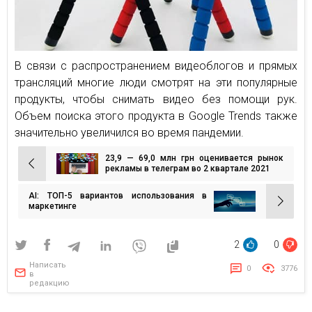
В связи с распространением видеоблогов и прямых
трансляций многие люди смотрят на эти популярные
продукты, чтобы снимать видео без помощи рук.
Объем поиска этого продукта в Google Trends также
значительно увеличился во время пандемии.
23,9 — 69,0 млн грн оценивается рынок
Навигация
рекламы в телеграм во 2 квартале 2021
по
AI: ТОП-5 вариантов использования в
записям
маркетинге
2
0
Написать
0
3776
в
редакцию