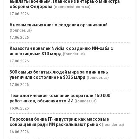
выплаты военным. Главное из интервью министра
обороны Федорова
(economist.com.ua)
17.06.2026
6 незаменимых книг о создании организаций
(founder.ua)
17.06.2026
Казахстан привлек Nvidia к созданию ИИ-хаба с
инвестициями $10 млрд
(founder.ua)
17.06.2026
500 самых богатых людей мира за один день
увеличили состояние на $336 млрд
(founder.ua)
17.06.2026
Технологические компании сократили 150 000
работников, объясняя это ИИ
(founder.ua)
16.06.2026
Пороховая бочка IT-индустрии: как массовые
сокращения ради ИИ раскалывают рынок
(founder.ua)
16.06.2026