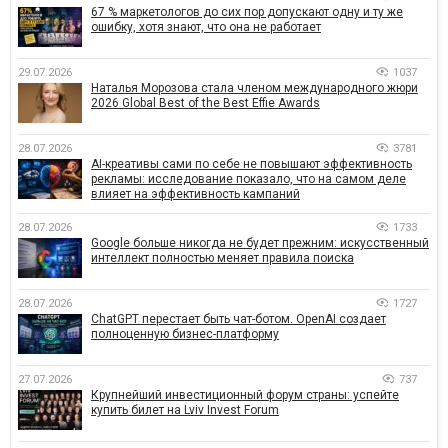
67 % маркетологов до сих пор допускают одну и ту же
ошибку, хотя знают, что она не работает
29.07.2026
1037
Наталья Морозова стала членом международного жюри
2026 Global Best of the Best Effie Awards
28.07.2026
3781
AI-креативы сами по себе не повышают эффективность
рекламы: исследование показало, что на самом деле
влияет на эффективность кампаний
28.07.2026
1733
Google больше никогда не будет прежним: искусственный
интеллект полностью меняет правила поиска
28.07.2026
1727
ChatGPT перестает быть чат-ботом. OpenAI создает
полноценную бизнес-платформу
27.07.2026
737
Крупнейший инвестиционный форум страны: успейте
купить билет на Lviv Invest Forum