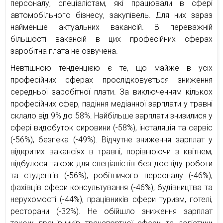
персоналу, спеціалістам, які працювали в сфері
автомобільного бізнесу, закупівель. Для них зараз
найменше актуальних вакансій. В переважній
більшості вакансій в цих професійних сферах
заробітна плата не озвучена.
Невтішною тенденцією є те, що майже в усіх
професійних сферах прослідковується зниження
середньої заробітної плати. За виключенням кількох
професійних сфер, падіння медіанної зарплати у травні
склало від 9% до 58%. Найбільше зарплати знизилися у
сфері видобуток сировини (-58%), інсталяція та сервіс
(-56%), безпека (-49%). Відчутне зниження зарплат у
відкритих вакансіях в травні, порівнюючи з квітнем,
відбулося також для спеціалістів без досвіду роботи
та студентів (-56%), робітничого персоналу (-46%),
фахівців сфери консультування (-46%), будівництва та
нерухомості (-44%), працівників сфери туризм, готелі,
ресторани (-32%). Не обійшло зниження зарплат