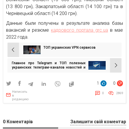
(13 800 грн), Закарпатській області (14 100 грн) та в
Чернівецькій області (14 200 грн).
Данные были получены в результате анализа базы
вакансий и резюме
кадрового портала grc.ua
в мае
2022 года.
ТОП украинских VPN сервисов
Навигация
по
Главное про Telegram и ТОП полезных
записям
украинских телеграм-каналов новостей и
для бизнеса
1
0
Написать
0
2869
в
редакцию
0
Коментарів
Залишити свій коментар