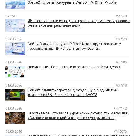
SpaceX готовит конкурента Verizon, AT&T и T-Mobile
Вчера
210
ИИ-агенты вышли из-под контроля во время тестирования:
они атаковали реальные цели
05.08.2026
270
Сайты больше не нужны? OpenAI тестирует рекламу с
персональным ИИ-консультантом бренда
04.08.2026
385
Наймология: бесплатный курс для CEO и фаундеров
04.08.2026
318
Как объединить стратегию, созданную людьми и AI-
технологии? Кейс izi и агентства SHOTS
04.08.2026
4142
Европа вновь отметила украинский ритейл: три магазина
«Сильпо» вошли в рейтинг лучших супермаркетов
03.08.2026
3076