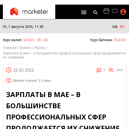
Пт, 7 августа 2026, 11:45
UA
RU
Курс валют:
$44,65 , €51,40
Курс Биткоин:
$64303
Главная
Бизнес
Рынок
Зарплаты в мае – в большинстве профессиональных сфер продолжается
их снижение
22.05.2022
0
2869
Время чтения: 3.5 мин.
ЗАРПЛАТЫ В МАЕ – В
БОЛЬШИНСТВЕ
ПРОФЕССИОНАЛЬНЫХ СФЕР
ПРОДОЛЖАЕТСЯ ИХ СНИЖЕНИЕ