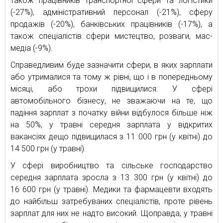
також працівників транспортної сфери та логістики
(-27%), адміністративний персонал (-21%), сферу
продажів (-20%), банківських працівників (-17%), а
також спеціалістів сфери мистецтво, розваги, мас-
медіа (-9%).
Справедливим буде зазначити сфери, в яких зарплати
або утрималися та тому ж рівні, що і в попередньому
місяці, або трохи підвищилися. У сфері
автомобільного бізнесу, не зважаючи на те, що
падіння зарплат з початку війни відбулося більше ніж
на 50%, у травні середня зарплата у відкритих
вакансіях дещо підвищилася з 11 000 грн (у квітні) до
14 500 грн (у травні).
У сфері виробництво та сільське господарство
середня зарплата зросла з 13 300 грн (у квітні) до
16 600 грн (у травні). Медики та фармацевти входять
до найбільш затребуваних спеціалістів, проте рівень
зарплат для них не надто високий. Щоправда, у травні