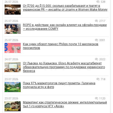
26.07.2026
538
От $700 до $15 000: сколько зарабатывают и тратят в
украинском PR — инсайты от znamy и Women Make Money
25.07.2026
2717
ROPO в действии: как онлайн влияет на офлайн-продажи
— исследование COMFY
25.07.2026
3301
Как один оборот принес Philips почти 10 миллионов
просмотров
24.07.2026
2022
От Львова до Харькова: Glovo Academy масштабирует
образовательную программу по поддержке украинского
бизнеса
23.07.2026
718
Пока 97% маркетологов пишут промпты, Галичина
получила иглу и фетр
23.07.2026
1120
Маркетинг как стратегическое оружие: интеллектуальный
тыл 1-го корпуса НГУ «Азов»