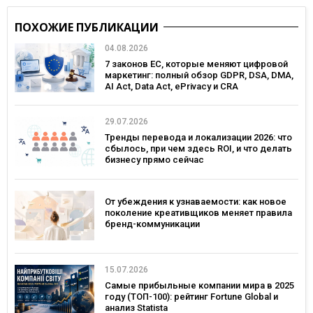
ПОХОЖИЕ ПУБЛИКАЦИИ
04.08.2026
7 законов ЕС, которые меняют цифровой
маркетинг: полный обзор GDPR, DSA, DMA,
AI Act, Data Act, ePrivacy и CRA
29.07.2026
Тренды перевода и локализации 2026: что
сбылось, при чем здесь ROI, и что делать
бизнесу прямо сейчас
От убеждения к узнаваемости: как новое
поколение креативщиков меняет правила
бренд-коммуникации
15.07.2026
Самые прибыльные компании мира в 2025
году (ТОП-100): рейтинг Fortune Global и
анализ Statista