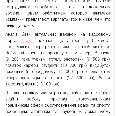
организаций не имеют возможности платить
сотрудникам заработные платы на довоенном
уровне. Новым работникам, которых нанимают
компании, предлагают зарплаты тоже ниже, чем это
было до войны.
Аналіз бази актуальних вакансій на кадровому
порталі
grc.ua
, показав, що у травні у більшості
професійних сфер триває зниження заробітних плат.
Найменші зарплати пропонують у сфері безпека
(9 200 грн), туризм, готелі, ресторани (9 500 грн),
початок кар’єри, студенти (10 300 грн), видобуток
сировини (в середньому 11 000 грн), спеціалістам
сфери інсталяція та сервіс (12 600 грн), банки,
інвестиції, лізинг (13 100 грн).
Як вже повідомлялося раніше, найскладніше зараз
знайти роботу юристам, страхувальникам,
працівникам сфери обслуговування, краси та спорту,
охоронцям, освітянам та науковцям, домашньому