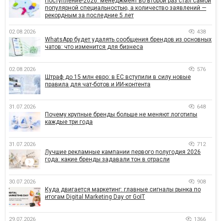
Поступление-2026: менеджмент во второй раз стал самой
популярной специальностью, а количество заявлений —
рекордным за последние 5 лет
02.08.2026
438
WhatsApp будет удалять сообщения брендов из основных
чатов: что изменится для бизнеса
02.08.2026
576
Штраф до 15 млн евро: в ЕС вступили в силу новые
правила для чат-ботов и ИИ-контента
31.07.2026
648
Почему крупные бренды больше не меняют логотипы
каждые три года
31.07.2026
712
Лучшие рекламные кампании первого полугодия 2026
года: какие бренды задавали тон в отрасли
30.07.2026
908
Куда двигается маркетинг: главные сигналы рынка по
итогам Digital Marketing Day от GoIT
29.07.2026
1366