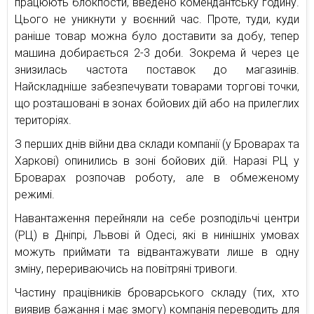
працюють блокпости, введено комендантську годину.
Цього не уникнути у воєнний час. Проте, туди, куди
раніше товар можна було доставити за добу, тепер
машина добирається 2-3 доби. Зокрема й через це
знизилась частота поставок до магазинів.
Найскладніше забезпечувати товарами торгові точки,
що розташовані в зонах бойових дій або на прилеглих
територіях.
З перших днів війни два склади компанії (у Броварах та
Харкові) опинились в зоні бойових дій. Наразі РЦ у
Броварах розпочав роботу, але в обмеженому
режимі.
Навантаження перейняли на себе розподільчі центри
(РЦ) в Дніпрі, Львові й Одесі, які в нинішніх умовах
можуть приймати та відвантажувати лише в одну
зміну, перериваючись на повітряні тривоги.
Частину працівників броварського складу (тих, хто
виявив бажання і має змогу) компанія переводить для