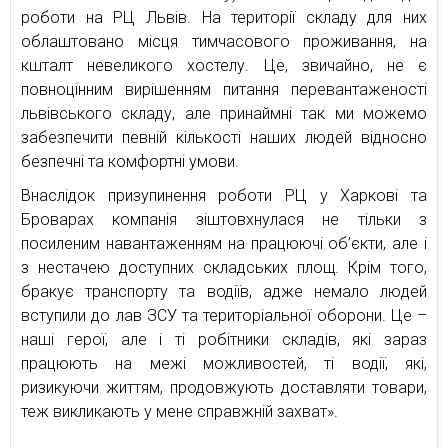
роботи на РЦ Львів. На території складу для них
облаштовано місця тимчасового проживання, на
кшталт невеликого хостелу. Це, звичайно, не є
повноцінним вирішенням питання перевантаженості
львівського складу, але принаймні так ми можемо
забезпечити певній кількості наших людей відносно
безпечні та комфортні умови.
Внаслідок призупинення роботи РЦ у Харкові та
Броварах компанія зіштовхнулася не тільки з
посиленим навантаженням на працюючі об’єкти, але і
з нестачею доступних складських площ. Крім того,
бракує транспорту та водіїв, адже немало людей
вступили до лав ЗСУ та територіальної оборони. Це –
наші герої, але і ті робітники складів, які зараз
працюють на межі можливостей, ті водії, які,
ризикуючи життям, продовжують доставляти товари,
теж викликають у мене справжній захват».