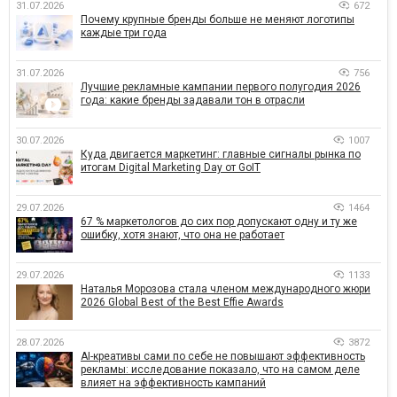
31.07.2026
672
Почему крупные бренды больше не меняют логотипы
каждые три года
31.07.2026
756
Лучшие рекламные кампании первого полугодия 2026
года: какие бренды задавали тон в отрасли
30.07.2026
1007
Куда двигается маркетинг: главные сигналы рынка по
итогам Digital Marketing Day от GoIT
29.07.2026
1464
67 % маркетологов до сих пор допускают одну и ту же
ошибку, хотя знают, что она не работает
29.07.2026
1133
Наталья Морозова стала членом международного жюри
2026 Global Best of the Best Effie Awards
28.07.2026
3872
AI-креативы сами по себе не повышают эффективность
рекламы: исследование показало, что на самом деле
влияет на эффективность кампаний