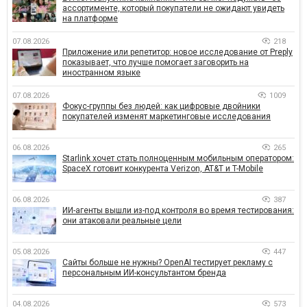
ассортименте, который покупатели не ожидают увидеть
на платформе
07.08.2026
218
Приложение или репетитор: новое исследование от Preply
показывает, что лучше помогает заговорить на
иностранном языке
07.08.2026
1009
Фокус-группы без людей: как цифровые двойники
покупателей изменят маркетинговые исследования
06.08.2026
265
Starlink хочет стать полноценным мобильным оператором:
SpaceX готовит конкурента Verizon, AT&T и T-Mobile
06.08.2026
387
ИИ-агенты вышли из-под контроля во время тестирования:
они атаковали реальные цели
05.08.2026
447
Сайты больше не нужны? OpenAI тестирует рекламу с
персональным ИИ-консультантом бренда
04.08.2026
573