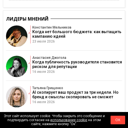
ЛИДЕРЫ МНЕНИЙ
Константин Мельников
Когда нет большого бюджета: как вытащить
кампанию идеей
23 июля 2026
Анастасия Джогола
Когда публичность руководителя становится
риском для репутации
16 июля 2026
Татьяна Грищенко
AI скопирует ваш продукт за три недели. Но
бренд и смыслы скопировать не сможет
16 июля 2026
Этот сайт использует cookie. Чтобы закрыть это сообщение и
Юлия Вищук
подтвердить согласие на
использование cookie
на этом
ОК
Почему инфлюенс-кампании съедают
сайте, нажмите кнопку "Ок".
бюджеты и как превратить сотрудничество с