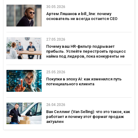
30.05.2026
Артем Ляшанов и bill_line: почему
основатель не всегда остается СЕО
27.05.2026
Почему ваш HR-фильтр подрывает
прибыль. Успейте перестроить процесс
найма под лидеров, пока конкуренты не
переманили лучших
25.05.2026
Покупки в эпоху AI: как изменился путь
потенциального клиента
26.04.2026
Ван Селлинг (Van Selling): что это такое, как
работает и почему этот формат продаж
актуален