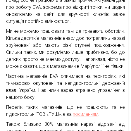
понад 200 не працюють з різних причин. Актуальні дані
про роботу EVA, зокрема про відкриті точки, ми щодня
оновлюємо на сайті для зручності клієнтів, адже
ситуація постійно змінюється.
Ми не можемо працювати там, де тривають обстріли.
Кілька десятків магазинів внаслідок потраплянь наразі
зруйновані або мають різні ступені пошкодження.
Скільки таких, ми розуміємо лише приблизно, бо до
деяких просто не маємо доступу. Наприклад, ніхто не
може сказати, що з магазинами в Маріуполі і не тільки.
Частина магазинів EVA опинилася на територіях, які
тимчасово окуповані та непідконтрольні державній
владі України. Над ними зараз втрачено управління з
нашого боку.
Перелік таких магазинів, що не працюють та не
підконтрольні ТОВ «РУШ», є за
посиланням
.
Також близько 30% магазинів наразі відрізані від