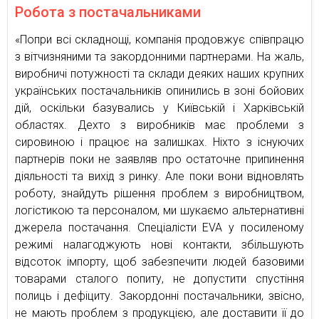
Робота з постачальниками
«Попри всі складнощі, компанія продовжує співпрацю
з вітчизняними та закордонними партнерами. На жаль,
виробничі потужності та склади деяких наших крупних
українських постачальників опинились в зоні бойових
дій, оскільки базувались у Київській і Харківській
областях. Дехто з виробників має проблеми з
сировиною і працює на залишках. Ніхто з існуючих
партнерів поки не заявляв про остаточне припинення
діяльності та вихід з ринку. Але поки вони відновлять
роботу, знайдуть рішення проблем з виробництвом,
логістикою та персоналом, ми шукаємо альтернативні
джерела постачання. Спеціалісти EVA у посиленому
режимі налагоджують нові контакти, збільшують
відсоток імпорту, щоб забезпечити людей базовими
товарами сталого попиту, не допустити спустіння
полиць і дефіциту. Закордонні постачальники, звісно,
не мають проблем з продукцією, але доставити її до