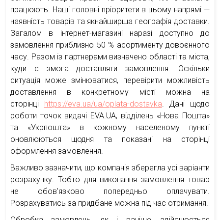
працюють. Наші головні пріоритети в цьому напрямі —
наявність товарів та якнайширша географія доставки.
Загалом в інтернет-магазині наразі доступно до
замовлення приблизно 50 % асортименту довоєнного
часу. Разом із партнерами визначено області та міста,
куди є змога доставляти замовлення. Оскільки
ситуація може змінюватися, перевірити можливість
доставлення в конкретному місті можна на
сторінці
https://eva.ua/ua/oplata-dostavka
. Дані щодо
роботи точок видачі EVA.UA, відділень «Нова Пошта»
та «Укрпошта» в кожному населеному пункті
оновлюються щодня та показані на сторінці
оформлення замовлення.
Важливо зазначити, що компанія зберегла усі варіанти
розрахунку. Тобто для виконання замовлення товар
не обов’язково попередньо оплачувати.
Розрахуватись за придбане можна під час отримання.
Обробка замовлень, як і раніше, здійснюється