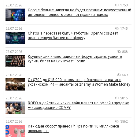
28.07.2026
1753
Google больше никогда не будет прежним: искусственный
интеллект полностью меняет правила поиска
28.07.2026
1745
ChatGPT перестает быть чат-ботом. OpenAI создает
полноценную бизнес-платформу
27.07.2026
838
Крупнейший инвестиционный форум страны: успейте
купить билет на Lviv Invest Forum
26.07.2026
549
От $700 до $15 000: сколько зарабатывают и тратят в
украинском PR — инсайты от znamy и Women Make Money
25.07.2026
2815
ROPO в действии: как онлайн влияет на офлайн-продажи
— исследование COMFY
25.07.2026
3562
Как один оборот принес Philips почти 10 миллионов
просмотров