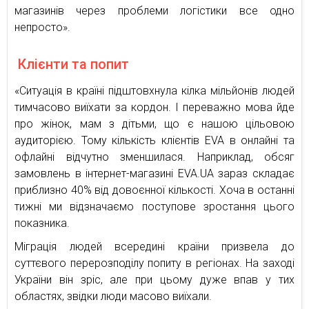
магазинів через проблеми логістики все одно
непросто».
Клієнти та попит
«Ситуація в країні підштовхнула кілка мільйонів людей
тимчасово виїхати за кордон. І переважно мова йде
про жінок, мам з дітьми, що є нашою цільовою
аудиторією. Тому кількість клієнтів EVA в онлайні та
офлайні відчутно зменшилася. Наприклад, обсяг
замовлень в інтернет-магазині EVA.UA зараз складає
приблизно 40% від довоєнної кількості. Хоча в останні
тижні ми відзначаємо поступове зростання цього
показника.
Міграція людей всередині країни призвела до
суттєвого перерозподілу попиту в регіонах. На заході
України він зріс, але при цьому дуже впав у тих
областях, звідки люди масово виїхали.