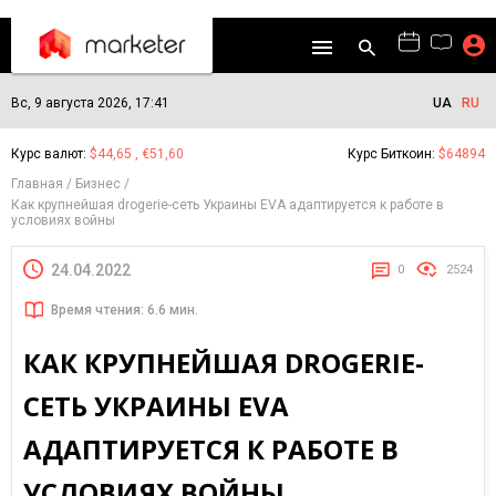
Вс, 9 августа 2026, 17:41
UA
RU
Курс валют:
$44,65 , €51,60
Курс Биткоин:
$64894
Главная
Бизнес
Как крупнейшая drogerie-сеть Украины EVA адаптируется к работе в
условиях войны
24.04.2022
0
2524
Время чтения: 6.6 мин.
КАК КРУПНЕЙШАЯ DROGERIE-
СЕТЬ УКРАИНЫ EVA
АДАПТИРУЕТСЯ К РАБОТЕ В
УСЛОВИЯХ ВОЙНЫ