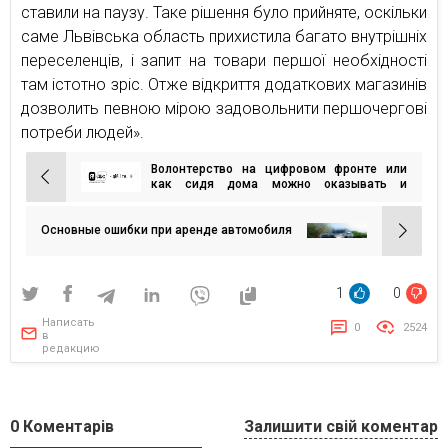
ставили на паузу. Таке рішення було прийняте, оскільки
саме Львівська область прихистила багато внутрішніх
переселенців, і запит на товари першої необхідності
там істотно зріс. Отже відкриття додаткових магазинів
дозволить певною мірою задовольнити першочергові
потреби людей».
Волонтерство на цифровом фронте или
Навигация
как сидя дома можно оказывать и
получать помощь
по
записям
Основные ошибки при аренде автомобиля
1
0
Написать
0
2524
в
редакцию
0
Коментарів
Залишити свій коментар