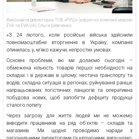
Виконавча директорка ТОВ «РУШ» (керуючої компанії мережі
EVA та EVA.UA) Ольга Шевченко
«З 24 лютого, коли російські війська здійснили
повномасштабне вторгнення в Україну, компанія
опинилась у, м’яко кажучи, непростих умовах.
Основні проблеми, які ми долаємо сьогодні –
обмежена кількість товарів першої необхідності на
складах і в державі в цілому; нестача транспорту та
водіїв; складна ситуація в регіонах; руйнування раніше
напрацьованих логістичних ланцюгів та оперативна
побудова нових, щоб запобігти дефіциту продукції
сталого попиту.
Через загрозу для життя людей ми не можемо
виводити працівників на ряд об’єктів – складів та
магазинів. Ми щодня проводимо наради з
регіональними директорами та керуючими, вирішуємо,