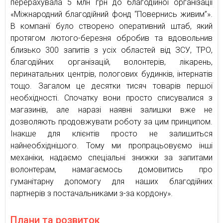
перерахувала 5 млн грн до благодійної організації
«Міжнародний благодійний фонд “Повернись живим”».
В компанії було створено оперативний штаб, який
протягом лютого-березня обробив та вдовольнив
близько 300 запитів з усіх областей від ЗСУ, ТРО,
благодійних організацій, волонтерів, лікарень,
перинатальних центрів, пологових будинків, інтернатів
тощо. Загалом це десятки тисяч товарів першої
необхідності. Спочатку вони просто списувалися з
магазинів, але наразі наявні залишки вже не
дозволяють продовжувати роботу за цим принципом.
Інакше для клієнтів просто не залишиться
найнеобхіднішого. Тому ми пропрацьовуємо інші
механіки, надаємо спеціальні знижки за запитами
волонтерам, намагаємось домовитись про
гуманітарну допомогу для наших благодійних
партнерів з постачальниками з-за кордону».
Плани та розвиток