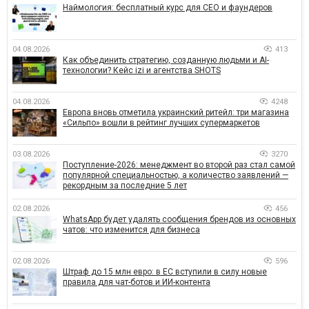
Наймология: бесплатный курс для CEO и фаундеров
04.08.2026
413
Как объединить стратегию, созданную людьми и AI-
технологии? Кейс izi и агентства SHOTS
04.08.2026
4248
Европа вновь отметила украинский ритейл: три магазина
«Сильпо» вошли в рейтинг лучших супермаркетов
03.08.2026
3270
Поступление-2026: менеджмент во второй раз стал самой
популярной специальностью, а количество заявлений —
рекордным за последние 5 лет
02.08.2026
456
WhatsApp будет удалять сообщения брендов из основных
чатов: что изменится для бизнеса
02.08.2026
596
Штраф до 15 млн евро: в ЕС вступили в силу новые
правила для чат-ботов и ИИ-контента