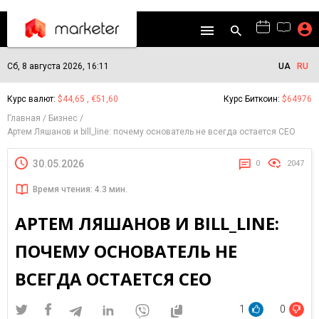
Сб, 8 августа 2026, 16:11
UA
RU
Курс валют:
$44,65 , €51,60
Курс Биткоин:
$64976
Главная
Бизнес
Артем Ляшанов и bill_line: почему основатель не всегда остается СЕО
30.05.2026
0
2047
Время чтения: 4.3 мин.
АРТЕМ ЛЯШАНОВ И BILL_LINE:
ПОЧЕМУ ОСНОВАТЕЛЬ НЕ
ВСЕГДА ОСТАЕТСЯ СЕО
1
0