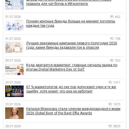
правила для чат-ботов и ИИ-контента
31.07.2026
662
Почему крупные бренды больше не меняют логотипы
каждые три года
31.07.2026
738
Лучшие рекламные кампании первого полугодия 2026
года: какие бренды задавали тон в отрасли
30.07.2026
952
Куда двигается маркетинг: главные сигналы рынка по
итогам Digital Marketing Day от GoIT
29.07.2026
1417
67 % маркетологов до сих пор допускают одну и ту же
ошибку, хотя знают, что она не работает
29.07.2026
1079
Наталья Морозова стала членом международного жюри
2026 Global Best of the Best Effie Awards
28.07.2026
3823