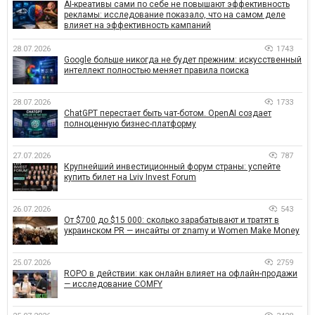
AI-креативы сами по себе не повышают эффективность
рекламы: исследование показало, что на самом деле
влияет на эффективность кампаний
28.07.2026
1743
Google больше никогда не будет прежним: искусственный
интеллект полностью меняет правила поиска
28.07.2026
1733
ChatGPT перестает быть чат-ботом. OpenAI создает
полноценную бизнес-платформу
27.07.2026
787
Крупнейший инвестиционный форум страны: успейте
купить билет на Lviv Invest Forum
26.07.2026
543
От $700 до $15 000: сколько зарабатывают и тратят в
украинском PR — инсайты от znamy и Women Make Money
25.07.2026
2759
ROPO в действии: как онлайн влияет на офлайн-продажи
— исследование COMFY