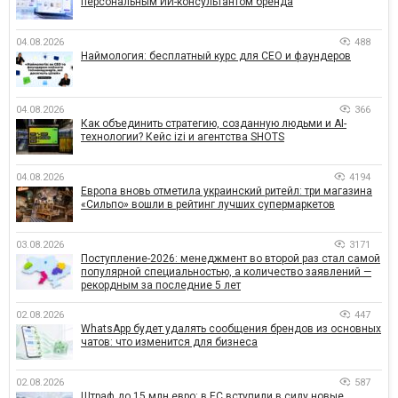
персональным ИИ-консультантом бренда
04.08.2026
488
Наймология: бесплатный курс для CEO и фаундеров
04.08.2026
366
Как объединить стратегию, созданную людьми и AI-
технологии? Кейс izi и агентства SHOTS
04.08.2026
4194
Европа вновь отметила украинский ритейл: три магазина
«Сильпо» вошли в рейтинг лучших супермаркетов
03.08.2026
3171
Поступление-2026: менеджмент во второй раз стал самой
популярной специальностью, а количество заявлений —
рекордным за последние 5 лет
02.08.2026
447
WhatsApp будет удалять сообщения брендов из основных
чатов: что изменится для бизнеса
02.08.2026
587
Штраф до 15 млн евро: в ЕС вступили в силу новые