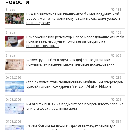
НОВОСТИ
Вчера
184
EVA.UA запустила кампанию «Кто бы мог подумать» об
ассортименте, который покупатели не ожидают увидеть
на платформе
Вчера
163
Приложение или репетитор: новое исследование от Preply
показывает, что лучше помогает заговорить на
иностранном языке
Вчера
665
Фокус-группы без людей: как цифровые двойники
покупателей изменят маркетинговые исследования
06.08.2026
213
Starlink хочет стать полноценным мобильным оператором:
SpaceX готовит конкурента Verizon, AT&T и T-Mobile
06.08.2026
295
ИИ-агенты вышли из-под контроля во время тестирования:
они атаковали реальные цели
05.08.2026
359
Сайты больше не нужны? OpenAI тестирует рекламу с