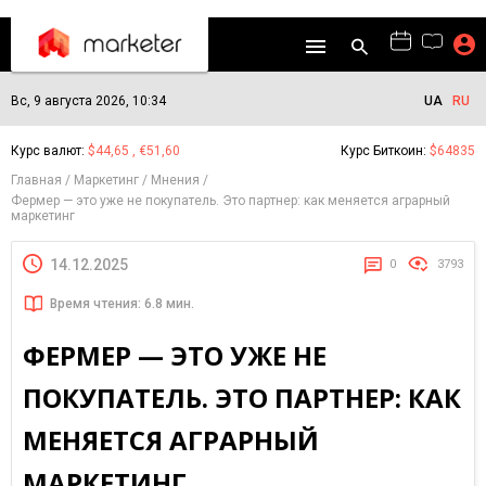
Вс, 9 августа 2026, 10:34
UA
RU
Курс валют:
$44,65 , €51,60
Курс Биткоин:
$64835
Главная
Маркетинг
Мнения
Фермер — это уже не покупатель. Это партнер: как меняется аграрный
маркетинг
14.12.2025
0
3793
Время чтения: 6.8 мин.
ФЕРМЕР — ЭТО УЖЕ НЕ
ПОКУПАТЕЛЬ. ЭТО ПАРТНЕР: КАК
МЕНЯЕТСЯ АГРАРНЫЙ
МАРКЕТИНГ