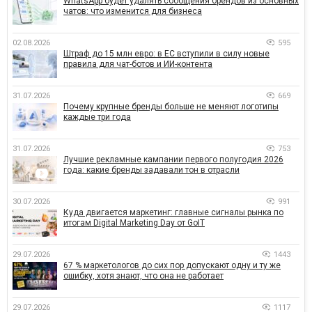
WhatsApp будет удалять сообщения брендов из основных
чатов: что изменится для бизнеса
02.08.2026
595
Штраф до 15 млн евро: в ЕС вступили в силу новые
правила для чат-ботов и ИИ-контента
31.07.2026
669
Почему крупные бренды больше не меняют логотипы
каждые три года
31.07.2026
753
Лучшие рекламные кампании первого полугодия 2026
года: какие бренды задавали тон в отрасли
30.07.2026
991
Куда двигается маркетинг: главные сигналы рынка по
итогам Digital Marketing Day от GoIT
29.07.2026
1443
67 % маркетологов до сих пор допускают одну и ту же
ошибку, хотя знают, что она не работает
29.07.2026
1117