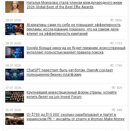
Наталья Морозова стала членом международного жюри
2026 Global Best of the Best Effie Awards
28.07.2026
3856
AI-креативы сами по себе не повышают эффективность
рекламы: исследование показало, что на самом деле
влияет на эффективность кампаний
28.07.2026
1753
Google больше никогда не будет прежним: искусственный
интеллект полностью меняет правила поиска
28.07.2026
1745
ChatGPT перестает быть чат-ботом. OpenAI создает
полноценную бизнес-платформу
27.07.2026
829
Крупнейший инвестиционный форум страны: успейте
купить билет на Lviv Invest Forum
26.07.2026
548
От $700 до $15 000: сколько зарабатывают и тратят в
украинском PR — инсайты от znamy и Women Make Money