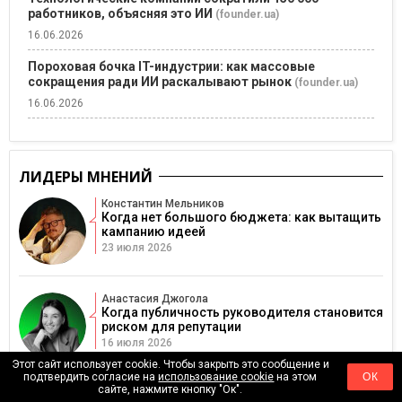
работников, объясняя это ИИ
(founder.ua)
16.06.2026
Пороховая бочка IT-индустрии: как массовые
сокращения ради ИИ раскалывают рынок
(founder.ua)
16.06.2026
ЛИДЕРЫ МНЕНИЙ
Константин Мельников
Когда нет большого бюджета: как вытащить
кампанию идеей
23 июля 2026
Анастасия Джогола
Когда публичность руководителя становится
риском для репутации
16 июля 2026
Этот сайт использует cookie. Чтобы закрыть это сообщение и
подтвердить согласие на
использование cookie
на этом
ОК
сайте, нажмите кнопку "Ок".
Татьяна Грищенко