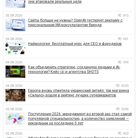
они атаковали реальные цели
05.08.2026
415
Сайты больше не нужны? OpenAI тестирует рекламу с
персональным ИИ-консультантом бренда
04.08.2026
541
Наймология: бесплатный курс для CEO и фаундеров
04.08.2026
394
Как объединить стратегию, созданную людьми и AI-
технологии? Кейс izi и агентства SHOTS
04.08.2026
4225
Европа вновь отметила украинский ритейл: три магазина
«Сильпо» вошли в рейтинг лучших супермаркетов
03.08.2026
3236
Поступление-2026: менеджмент во второй раз стал самой
популярной специальностью, а количество заявлений —
рекордным за последние 5 лет
02.08.2026
452