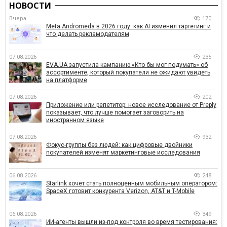
НОВОСТИ
Вчера
170
Meta Andromeda в 2026 году: как AI изменил таргетинг и
что делать рекламодателям
07.08.2026
235
EVA.UA запустила кампанию «Кто бы мог подумать» об
ассортименте, который покупатели не ожидают увидеть
на платформе
07.08.2026
202
Приложение или репетитор: новое исследование от Preply
показывает, что лучше помогает заговорить на
иностранном языке
07.08.2026
932
Фокус-группы без людей: как цифровые двойники
покупателей изменят маркетинговые исследования
06.08.2026
248
Starlink хочет стать полноценным мобильным оператором:
SpaceX готовит конкурента Verizon, AT&T и T-Mobile
06.08.2026
349
ИИ-агенты вышли из-под контроля во время тестирования: