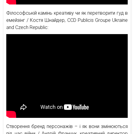
Філософській камінь креативу чи як перетворити гуд в
емейзінг / Костя Шнайдер, CCD Publicis Groupe Ukraine
and Czech Republic:
Створення бренд персонажів – і як вони змінюються
під час війни / Андрій Франчук, креативний директор