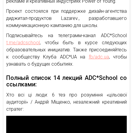
рекламе и креативных индустриях Power of Young.
Проект состоялся при поддержке дизайн-агентства
диджитал-продуктов Lazarev., разработавшего
коммуникационную кампанию для школы.
Подписывайтесь на телеграмм-канал ADC*School
t.me/adcschool
, чтобы быть в курсе следующих
образовательных инициатив. Также присоединяйтесь
к сообществу Клуба ADC*UA на
fb/adc.ua
, чтобы
узнавать о будущих событиях.
Полный список 14 лекций ADC*School со
ссылками:
Хто всі ці люди: 6 тез про розуміння «цільової
аудиторії» / Андрій Міщенко, незалежний креативний
стратег: