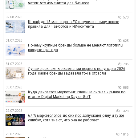
чатов: что изменится для бизнеса
02.08.2026
570
Штраф до 15 млн евро: в ЕС вступили в силу новые
правила для чат-ботов и ИИ-контента
31.07.2026
625
Почему крупные бренды больше не меняют логотипы
каждые три года
31.07.2026
706
Лучшие рекламные кампании первого полугодия 2026
года: какие бренды задавали тон в отрасли
30.07.2026
885
Куда двигается маркетинг: главные сигналы рынка по
итогам Digital Marketing Day от GoIT
29.07.2026
1323
67 % маркетологов до сих пор допускают одну и ту же
ошибку, хотя знают, что она не работает
29.07.2026
1016