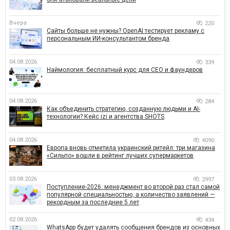
Вчера
220
Сайты больше не нужны? OpenAI тестирует рекламу с
персональным ИИ-консультантом бренда
04.08.2026
339
Наймология: бесплатный курс для CEO и фаундеров
04.08.2026
284
Как объединить стратегию, созданную людьми и AI-
технологии? Кейс izi и агентства SHOTS
04.08.2026
4090
Европа вновь отметила украинский ритейл: три магазина
«Сильпо» вошли в рейтинг лучших супермаркетов
03.08.2026
2997
Поступление-2026: менеджмент во второй раз стал самой
популярной специальностью, а количество заявлений —
рекордным за последние 5 лет
02.08.2026
434
WhatsApp будет удалять сообщения брендов из основных