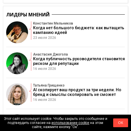
ЛИДЕРЫ МНЕНИЙ
Константин Мельников
Когда нет большого бюджета: как вытащить
кампанию идеей
23 июля 2026
Анастасия Джогола
Когда публичность руководителя становится
риском для репутации
16 июля 2026
Татьяна Грищенко
AI скопирует ваш продукт за три недели. Но
бренд и смыслы скопировать не сможет
16 июля 2026
Юлия Вищук
Этот сайт использует cookie. Чтобы закрыть это сообщение и
Почему инфлюенс-кампании съедают
подтвердить согласие на
использование cookie
на этом
ОК
бюджеты и как превратить сотрудничество с
сайте, нажмите кнопку "Ок".
блогерами в реальные продажи