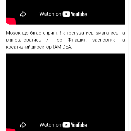
Мозок що бігає спринт. Як тренуватись, змагатись та
відновлюватись / Ігор Фінашкін, засновник та
креативний директор IAMIDEA: