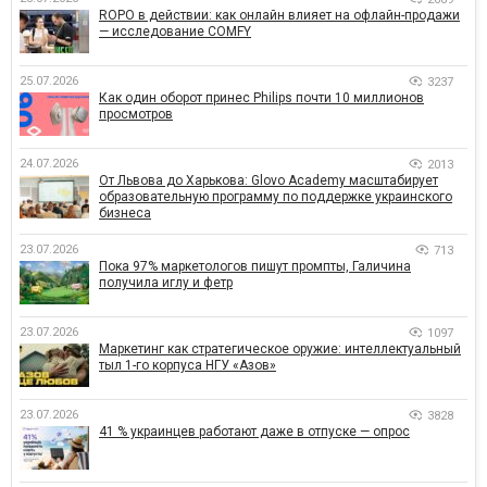
ROPO в действии: как онлайн влияет на офлайн-продажи
— исследование COMFY
25.07.2026
3237
Как один оборот принес Philips почти 10 миллионов
просмотров
24.07.2026
2013
От Львова до Харькова: Glovo Academy масштабирует
образовательную программу по поддержке украинского
бизнеса
23.07.2026
713
Пока 97% маркетологов пишут промпты, Галичина
получила иглу и фетр
23.07.2026
1097
Маркетинг как стратегическое оружие: интеллектуальный
тыл 1-го корпуса НГУ «Азов»
23.07.2026
3828
41 % украинцев работают даже в отпуске — опрос