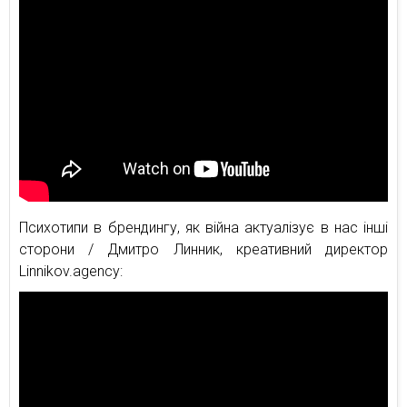
Психотипи в брендингу, як війна актуалізує в нас інші
сторони / Дмитро Линник, креативний директор
Linnikov.agency: