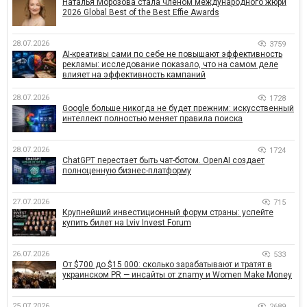
Наталья Морозова стала членом международного жюри
2026 Global Best of the Best Effie Awards
28.07.2026
3759
AI-креативы сами по себе не повышают эффективность
рекламы: исследование показало, что на самом деле
влияет на эффективность кампаний
28.07.2026
1728
Google больше никогда не будет прежним: искусственный
интеллект полностью меняет правила поиска
28.07.2026
1724
ChatGPT перестает быть чат-ботом. OpenAI создает
полноценную бизнес-платформу
27.07.2026
715
Крупнейший инвестиционный форум страны: успейте
купить билет на Lviv Invest Forum
26.07.2026
533
От $700 до $15 000: сколько зарабатывают и тратят в
украинском PR — инсайты от znamy и Women Make Money
25.07.2026
2689