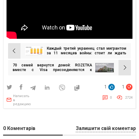
Каждый третий украинец стал мигрантом
Навигация
за 11 месяцев войны: стоит ли ждать
второй волны миграции? украинцы
по
планируют вернуться или уехали
70 семей вернутся домой: ROZETKA
записям
навсегда? — исследование Gradus
вместе с Visa присоединяются к
Research
восстановлению Украины
1
1
Написать
0
2724
в
редакцию
0
Коментарів
Залишити свій коментар