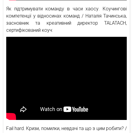
Як підтримувати команду в часи хаосу. Коучингові
компетенції у відносинах команд / Наталія Тачинська,
засновник та креативний директор TALATACH,
сертифікований коуч:
Fail hard. Кризи, помилки, невдачі та що з цим робити? /