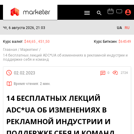
Чт, 6 августа 2026, 21:03
UA
RU
Курс валют:
$44,65 , €51,50
Курс Биткоин:
$64549
Главная
Маркетинг
14 бесплатных лекций ADC*UA об изменениях в рекламной индустрии и
поддержке себя и команд
02.02.2023
0
2724
Время чтения: 2 мин.
14 БЕСПЛАТНЫХ ЛЕКЦИЙ
ADC*UA ОБ ИЗМЕНЕНИЯХ В
РЕКЛАМНОЙ ИНДУСТРИИ И
ПОДДЕРЖКЕ СЕБЯ И КОМАНД