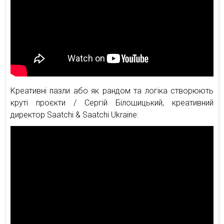
Креативні пазли або як рандом та логіка створюють
круті проєкти / Сергій Білошицький, креативний
директор Saatchi & Saatchi Ukraine: