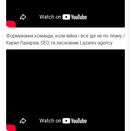
Формування команди, коли війна і все іде не по плану /
Кирил Лазарев, CEO та засновник Lazarev.agency: