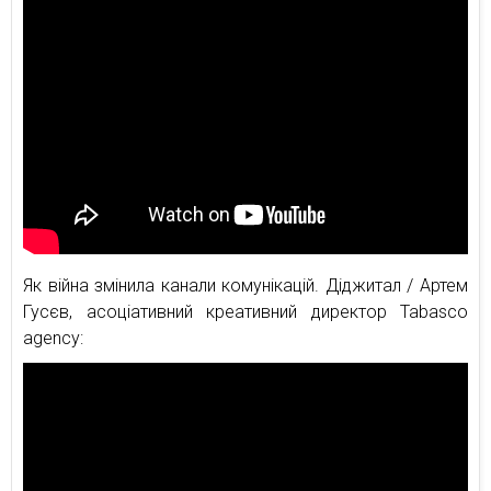
Як війна змінила канали комунікацій. Діджитал / Артем
Гусєв, асоціативний креативний директор Tabasco
agency: