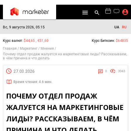
Вс, 9 августа 2026, 05:15
UA
RU
Курс валют:
$44,65 , €51,60
Курс Биткоин:
$64835
Главная
Маркетинг
Мнения
Почему отдел продаж жалуется на маркетинговые лиды? Рассказываем,
в чём причина и что делать
27.03.2026
0
3043
Время чтения: 4.6 мин.
ПОЧЕМУ ОТДЕЛ ПРОДАЖ
ЖАЛУЕТСЯ НА МАРКЕТИНГОВЫЕ
ЛИДЫ? РАССКАЗЫВАЕМ, В ЧЁМ
ПРИЧИНА И ЧТО ДЕЛАТЬ