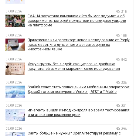
07.08.2026
218
EVA.UA запустила кампанию «Кто бы мог подумать» об
ассортименте, который покупатели не ожидают увидеть
на платформе
07.08.2026
188
Приложение или репетитор: новое исследование от Preply
показывает, что лучше помогает заговорить на
иностранном языке
07.08.2026
842
Фокус-группы без людей: как цифровые двойники
покупателей изменят маркетинговые исследования
06.08.2026
236
Starlink хочет стать полноценным мобильным оператором:
SpaceX готовит конкурента Verizon, AT&T и T-Mobile
06.08.2026
331
ИИ-агенты вышли из-под контроля во время тестирования:
они атаковали реальные цели
05.08.2026
396
Сайты больше не нужны? OpenAI тестирует рекламу с