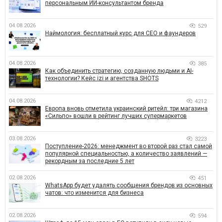
персональным ИИ-консультантом бренда
04.08.2026
529
Наймология: бесплатный курс для CEO и фаундеров
04.08.2026
385
Как объединить стратегию, созданную людьми и AI-
технологии? Кейс izi и агентства SHOTS
04.08.2026
4212
Европа вновь отметила украинский ритейл: три магазина
«Сильпо» вошли в рейтинг лучших супермаркетов
03.08.2026
3223
Поступление-2026: менеджмент во второй раз стал самой
популярной специальностью, а количество заявлений —
рекордным за последние 5 лет
02.08.2026
451
WhatsApp будет удалять сообщения брендов из основных
чатов: что изменится для бизнеса
02.08.2026
594