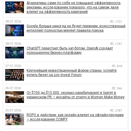
AI-креативы сами по себе не повышают эффективность
рекламы: исследование показало, что на самом деле
влияет на эффективность кампаний
28.07.2026
1751
Google больше никогда не будет прежним: искусственный
интеллект полностью меняет правила поиска
28.07.2026
1741
ChatGPT перестает быть чат-ботом. OpenAI создает
полноценную бизнес-платформу
27.07.2026
818
Крупнейший инвестиционный форум страны: успейте
купить билет на Lviv Invest Forum
26.07.2026
546
От $700 до $15 000: сколько зарабатывают и тратят в
украинском PR — инсайты от znamy и Women Make Money
25.07.2026
2787
ROPO в действии: как онлайн влияет на офлайн-продажи
— исследование COMFY