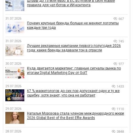
Штраф до 15 млн евро: в ЕС вступили в силу новые
правила для чат-ботов и ИИ-контента
31.07.2026
667
Почему крупные бренды больше не меняют логотипы
каждые три года
31.07.2026
745
Лучшие рекламные кампании первого полугодия 2026
года: какие бренды задавали тон в отрасли
30.07.2026
977
Куда двигается маркетинг: главные сигналы рынка по
итогам Digital Marketing Day от GoIT
29.07.2026
1433
67 % маркетологов до сих пор допускают одну и ту же
ошибку, хотя знают, что она не работает
29.07.2026
1110
Наталья Морозова стала членом международного жюри
2026 Global Best of the Best Effie Awards
28.07.2026
3848