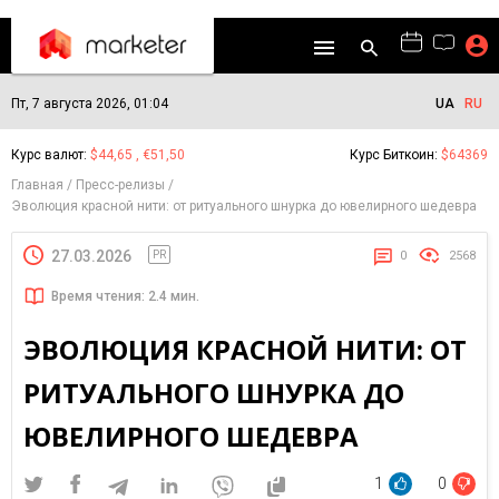
Пт, 7 августа 2026, 01:04
UA
RU
Курс валют:
$44,65 , €51,50
Курс Биткоин:
$64369
Главная
Пресс-релизы
Эволюция красной нити: от ритуального шнурка до ювелирного шедевра
27.03.2026
PR
0
2568
Время чтения: 2.4 мин.
ЭВОЛЮЦИЯ КРАСНОЙ НИТИ: ОТ
РИТУАЛЬНОГО ШНУРКА ДО
ЮВЕЛИРНОГО ШЕДЕВРА
1
0