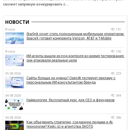
сможет напрямую конкурировать с...
НОВОСТИ
Вчера
131
Starlink хочет стать полноценным мобильным оператором:
SpaceX готовит конкурента Verizon, AT&T и T-Mobile
Вчера
156
ИИ-агенты вышли из-под контроля во время тестирования:
они атаковали реальные цели
05.08.2026
229
Сайты больше не нужны? OpenAI тестирует рекламу с
персональным ИИ-консультантом бренда
04.08.2026
344
Наймология: бесплатный курс для CEO и фаундеров
04.08.2026
286
Как объединить стратегию, созданную людьми и AI-
технологии? Кейс izi и агентства SHOTS