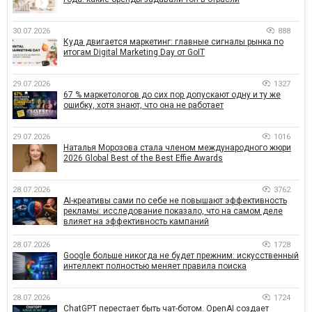
30.07.2026
888
Куда двигается маркетинг: главные сигналы рынка по
итогам Digital Marketing Day от GoIT
29.07.2026
1327
67 % маркетологов до сих пор допускают одну и ту же
ошибку, хотя знают, что она не работает
29.07.2026
1016
Наталья Морозова стала членом международного жюри
2026 Global Best of the Best Effie Awards
28.07.2026
3762
AI-креативы сами по себе не повышают эффективность
рекламы: исследование показало, что на самом деле
влияет на эффективность кампаний
28.07.2026
1728
Google больше никогда не будет прежним: искусственный
интеллект полностью меняет правила поиска
28.07.2026
1724
ChatGPT перестает быть чат-ботом. OpenAI создает