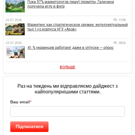
Пока 97% маркетологов пишут промпты, Галичина
получила иглу и фетр
23.07.2026
1098
Маркетинг как стратегическое оружие: интеллектуальный
тыл 1-го корпуса НГУ «Азов»
23.07.2026
3836
41 % украинцев работают даже в отпуске — опрос
БОЛЬШЕ
Раз на тиждень ми відправляємо дайджест з
найпопулярнішими статтями.
Ваш email
*
Підписатися