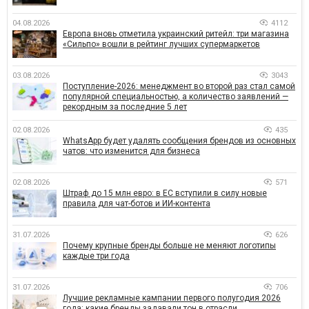
04.08.2026
4112
Европа вновь отметила украинский ритейл: три магазина
«Сильпо» вошли в рейтинг лучших супермаркетов
03.08.2026
3043
Поступление-2026: менеджмент во второй раз стал самой
популярной специальностью, а количество заявлений —
рекордным за последние 5 лет
02.08.2026
435
WhatsApp будет удалять сообщения брендов из основных
чатов: что изменится для бизнеса
02.08.2026
571
Штраф до 15 млн евро: в ЕС вступили в силу новые
правила для чат-ботов и ИИ-контента
31.07.2026
626
Почему крупные бренды больше не меняют логотипы
каждые три года
31.07.2026
706
Лучшие рекламные кампании первого полугодия 2026
года: какие бренды задавали тон в отрасли