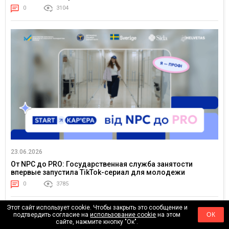
0
3104
23.06.2026
От NPC до PRO: Государственная служба занятости
впервые запустила TikTok-сериал для молодежи
0
3785
Этот сайт использует cookie. Чтобы закрыть это сообщение и
подтвердить согласие на
использование cookie
на этом
ОК
сайте, нажмите кнопку "Ок".
АКТУАЛЬНОЕ