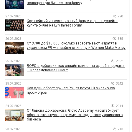
полноценную бизнес-платформу
27.07.2026
720
Крупнейший инвестиционный форум страны: успейте
купить билет на Lviv Invest Forum
26.07.2026
535
От $700 до $15 000: сколько зарабатывают и тратят в
украинском PR — инсайты от znamy и Women Make Money
25.07.2026
2692
ROPO в действии: как онлайн влияет на офлайн-продажи
— исследование COMFY
25.07.2026
3242
Как один оборот принес Philips почти 10 миллионов
просмотров
24.07.2026
2014
От Львова до Харькова: Glovo Academy масштабирует
образовательную программу по поддержке украинского
бизнеса
23.07.2026
713