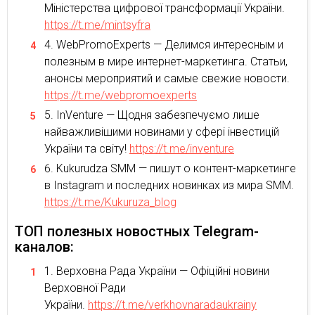
Міністерства цифрової трансформації України.
https://t.me/mintsyfra
WebPromoExperts — Делимся интересным и
полезным в мире интернет-маркетинга. Статьи,
анонсы мероприятий и самые свежие новости.
https://t.me/webpromoexperts
InVenture — Щодня забезпечуємо лише
найважливішими новинами у сфері інвестицій
України та світу!
https://t.me/inventure
Kukurudza SMM — пишут о контент-маркетинге
в Instagram и последних новинках из мира SMM.
https://t.me/Kukuruza_blog
ТОП полезных новостных Telegram-
каналов:
Верховна Рада України — Офіційні новини
Верховної Ради
України.
https://t.me/verkhovnaradaukrainy