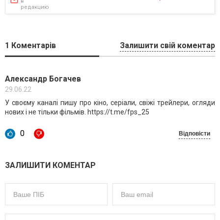
в
редакцию
1
Коментарів
Залишити свій коментар
Александр Богачев
29.06.22
У своєму каналі пишу про кіно, серіали, свіжі трейлери, огляди
нових і не тільки фільмів. https://t.me/fps_25
0
Відповісти
ЗАЛИШИТИ КОМЕНТАР