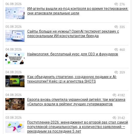
06.08.2026
276
ИИ-агенты вышли из-под контроля во время тестирования:
они атаковали реальные цели
05.08.2026
335
Сайты больше не нужны? OpenAI тестирует рекламу с
персональным ИИ-консультантом бренда
04.08.2026
460
Наймология: бесплатный курс для CEO и фаундеров
04.08.2026
359
Как объединить стратегию, созданную людьми и AI-
технологии? Кейс izi и агентства SHOTS
04.08.2026
4182
Европа вновь отметила украинский ритейл: три магазина
«Сильпо» вошли в рейтинг лучших супермаркетов
03.08.2026
3142
Поступление-2026: менеджмент во второй раз стал самой
популярной специальностью, а количество заявлений —
рекордным за последние 5 лет