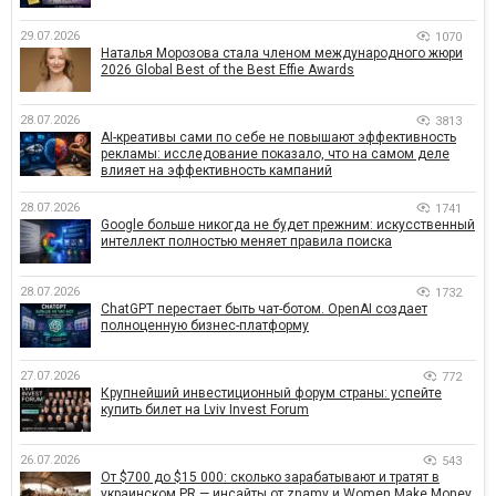
29.07.2026
1070
Наталья Морозова стала членом международного жюри
2026 Global Best of the Best Effie Awards
28.07.2026
3813
AI-креативы сами по себе не повышают эффективность
рекламы: исследование показало, что на самом деле
влияет на эффективность кампаний
28.07.2026
1741
Google больше никогда не будет прежним: искусственный
интеллект полностью меняет правила поиска
28.07.2026
1732
ChatGPT перестает быть чат-ботом. OpenAI создает
полноценную бизнес-платформу
27.07.2026
772
Крупнейший инвестиционный форум страны: успейте
купить билет на Lviv Invest Forum
26.07.2026
543
От $700 до $15 000: сколько зарабатывают и тратят в
украинском PR — инсайты от znamy и Women Make Money