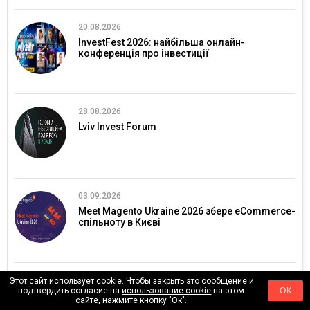
20.08.2026
InvestFest 2026: найбільша онлайн-
конференція про інвестиції
28.08.2026
Lviv Invest Forum
03.09.2026
Meet Magento Ukraine 2026 збере eCommerce-
спільноту в Києві
09.09.2026
Этот сайт использует cookie. Чтобы закрыть это сообщение и
подтвердить согласие на
использование cookie
на этом
ОК
AUTONOMY: EXPO
сайте, нажмите кнопку "Ок".