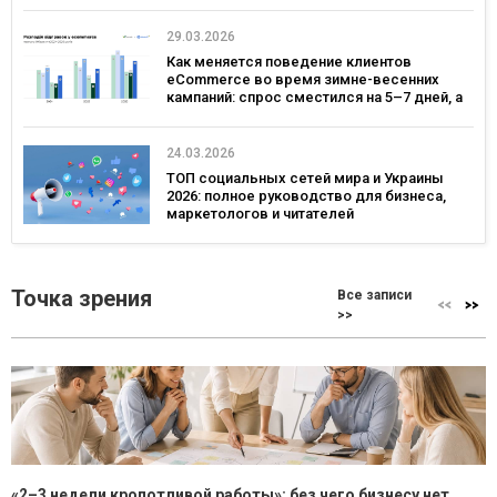
29.03.2026
Как меняется поведение клиентов
eCommerce во время зимне-весенних
кампаний: спрос сместился на 5–7 дней, а
ключевым днем ​​для коммуникаций стал
четверг — исследование eSputnik и Inweb
24.03.2026
ТОП социальных сетей мира и Украины
2026: полное руководство для бизнеса,
маркетологов и читателей
Точка зрения
Все записи
>>
«2–3 недели кропотливой работы»: без чего бизнесу нет