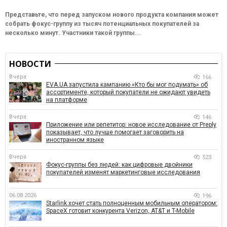
Представьте, что перед запуском нового продукта компания может
собрать фокус-группу из тысяч потенциальных покупателей за
несколько минут. Участники такой группы...
НОВОСТИ
Вчера
166
EVA.UA запустила кампанию «Кто бы мог подумать» об
ассортименте, который покупатели не ожидают увидеть
на платформе
Вчера
146
Приложение или репетитор: новое исследование от Preply
показывает, что лучше помогает заговорить на
иностранном языке
Вчера
523
Фокус-группы без людей: как цифровые двойники
покупателей изменят маркетинговые исследования
06.08.2026
196
Starlink хочет стать полноценным мобильным оператором:
SpaceX готовит конкурента Verizon, AT&T и T-Mobile