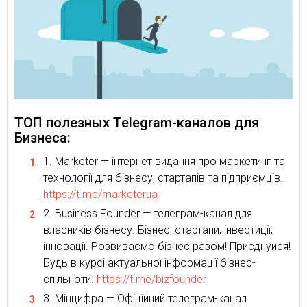
ТОП полезных Telegram-каналов для
Бизнеса:
Marketer — інтернет видання про маркетинг та
технології для бізнесу, стартапів та підприємців.
https://t.me/marketerua
Business Founder — телеграм-канал для
власників бізнесу. Бізнес, стартапи, інвестиції,
інновації. Розвиваємо бізнес разом! Приєднуйся!
Будь в курсі актуальної інформації бізнес-
спільноти.
https://t.me/bizfounder
Мінцифра — Офіційний телеграм-канал