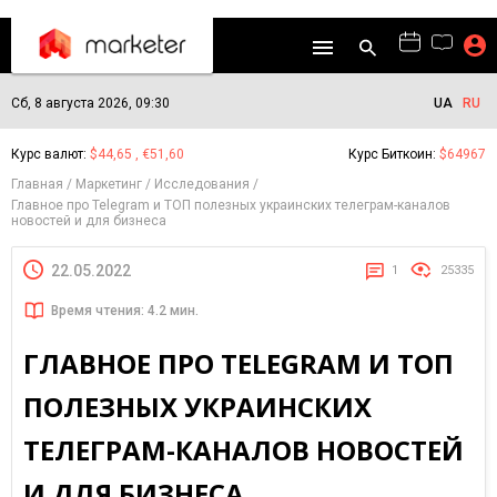
Сб, 8 августа 2026, 09:30
UA
RU
Курс валют:
$44,65 , €51,60
Курс Биткоин:
$64967
Главная
Маркетинг
Исследования
Главное про Telegram и ТОП полезных украинских телеграм-каналов
новостей и для бизнеса
22.05.2022
1
25335
Время чтения: 4.2 мин.
ГЛАВНОЕ ПРО TELEGRAM И ТОП
ПОЛЕЗНЫХ УКРАИНСКИХ
ТЕЛЕГРАМ-КАНАЛОВ НОВОСТЕЙ
И ДЛЯ БИЗНЕСА