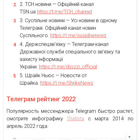
ТСН новини — Офіційний канал
TSN.ua
https://t.me/TCH_channel
Суспільне новини — Усі новини в одному
Телеграмі. Офіційний канал новин
Суспільного.
https://t.me/suspilnenews
Держспецзв’язку — Телеграм-канал
Державної служби спеціального зв’язку та
захисту інформації
України.
https://t.me/dsszzi_official
Шрайк Ньюс — Новости от
Шрайка.
https://t.me/ShrikeNews
Телеграм рейтинг 2022
Популярность мессенджера Telegram быстро растет,
смотрите инфографику
Statista
с марта 2014 по
апрель 2022 года: