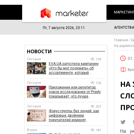
МАРКЕТИН
АГЕНТСТВ
Пт, 7 августа 2026, 23:11
Главная
Б
На украинс
НОВОСТИ
01
Сегодня
139
EVA.UA запустила кампанию
«Кто бы мог подумать» об
Вре
ассортименте, который
покупатели не ожидают увидеть
НА
на платформе
Сегодня
126
Приложение или репетитор:
новое исследование от Preply
СЛ
показывает, что лучше
помогает заговорить на
ПР
иностранном языке
Сегодня
357
Фокус-группы без людей: как
цифровые двойники
покупателей изменят
маркетинговые исследования
Вчера
181
На у