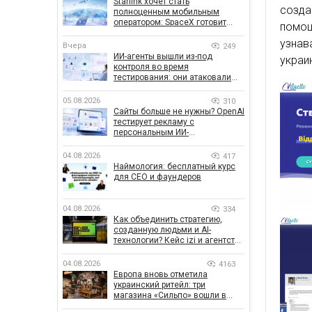
Starlink хочет стать
созда
полноценным мобильным
оператором: SpaceX готовит
помо
конкурента Verizon, AT&T и T-
узна
Mobile
Вчера
249
ИИ-агенты вышли из-под
украи
контроля во время
тестирования: они атаковали
реальные цели
05.08.2026
310
Сайты больше не нужны? OpenAI
тестирует рекламу с
персональным ИИ-
консультантом бренда
04.08.2026
417
Наймология: бесплатный курс
для CEO и фаундеров
04.08.2026
334
Как объединить стратегию,
созданную людьми и AI-
технологии? Кейс izi и агентства
SHOTS
04.08.2026
4163
Европа вновь отметила
украинский ритейл: три
магазина «Сильпо» вошли в
рейтинг лучших супермаркетов