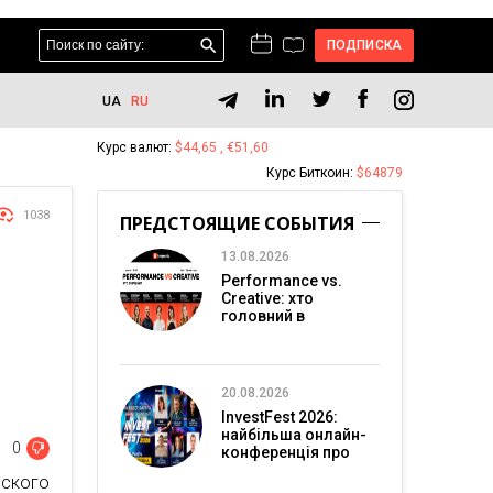
ПОДПИСКА
UA
RU
Курс валют:
$44,65 , €51,60
Курс Биткоин:
$64879
1038
ПРЕДСТОЯЩИЕ СОБЫТИЯ
13.08.2026
Performance vs.
Creative: хто
головний в
перформанс-
маркетингу?
20.08.2026
InvestFest 2026:
найбільша онлайн-
0
конференція про
інвестиції
ского