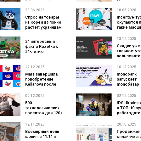
три магазина
что Edelman
«Сильпо» вошли в
Tipping Poin
23.06.2026
18.06.2026
рейтинг лучших
меняет для
Спрос на товары
Incentive-ту
супермаркетов
брендов
из Кореи и Японии
окупаются 
растет: украинцам
такие масш
открыли доступ к
поездки и з
двум популярным
они нужны 
13.12.2025
21 интересный
азиатским
во время в
Скидки уже
факт о Rozetka к
маркетплейсам
главное: чт
21-летию
пользовате
компании
программа
лояльности
12.12.2025
10.12.2025
года
Mars завершила
monobank
приобретение
запускает
Kellanova после
monoбазар
остаточного
одобрения
09.12.2025
02.12.2025
регуляторов
500
IDS Ukraine
технологических
в ТОП-10 лу
проектов для 120+
работодате
мировых
Украины в 2
компаний —
году
12.11.2025
20.10.2025
GlobalLogic
Всемирный день
Продвижен
поделились
шопинга 11.11 и
онлайн-маг
результатами