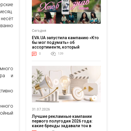
ерские
месяц.
 несёт
ованно
Сегодня
EVA.UA запустила кампанию «Кто
бы мог подумать» об
ассортименте, который
покупатели не ожидают увидеть
0
139
на платформе
 много
ера и
тивно
енного
31.07.2026
тойный
Лучшие рекламные кампании
первого полугодия 2026 года:
какие бренды задавали тон в
отрасли