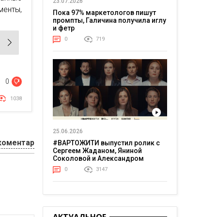
23.07.2026
менты,
Пока 97% маркетологов пишут
промпты, Галичина получила иглу
и фетр
0
719
0
1038
25.06.2026
коментар
#ВАРТОЖИТИ выпустил ролик с
Сергеем Жаданом, Яниной
Соколовой и Александром
Тереном о жизни в постоянном
0
3147
напряжении