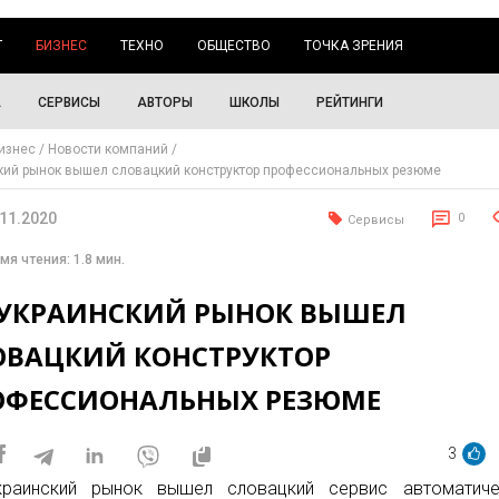
Г
БИЗНЕС
ТЕХНО
ОБЩЕСТВО
ТОЧКА ЗРЕНИЯ
А
СЕРВИСЫ
АВТОРЫ
ШКОЛЫ
РЕЙТИНГИ
изнес
Новости компаний
кий рынок вышел словацкий конструктор профессиональных резюме
.11.2020
0
Сервисы
мя чтения: 1.8 мин.
 УКРАИНСКИЙ РЫНОК ВЫШЕЛ
ОВАЦКИЙ КОНСТРУКТОР
ОФЕССИОНАЛЬНЫХ РЕЗЮМЕ
3
краинский рынок вышел словацкий сервис автоматиче