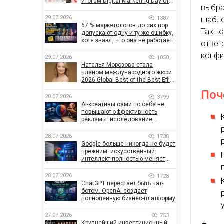
итогам Digital Marketing Day от
выбра
GoIT
29.07.2026
1387
шабло
67 % маркетологов до сих пор
Так к
допускают одну и ту же ошибку,
хотя знают, что она не работает
ответ
конфи
29.07.2026
1050
Наталья Морозова стала
членом международного жюри
2026 Global Best of the Best Effie
Awards
Поч
28.07.2026
3799
AI-креативы сами по себе не
повышают эффективность
рекламы: исследование
показало, что на самом деле
влияет на эффективность
28.07.2026
1738
кампаний
Google больше никогда не будет
прежним: искусственный
интеллект полностью меняет
правила поиска
28.07.2026
1728
ChatGPT перестает быть чат-
ботом. OpenAI создает
полноценную бизнес-платформу
27.07.2026
753
Крупнейший инвестиционный