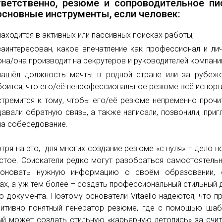
ветственно, резюме и сопроводительное пи
основные инструменты, если человек:
находится в активных или пассивных поисках работы;
заинтересован, какое впечатление как профессионал и ли
она/она производит на рекрутеров и руководителей компани
нашёл должность мечты в родной стране или за рубеж
боится, что его/её непрофессиональное резюме всё испорти
стремится к тому, чтобы его/её резюме непременно прочи
давали обратную связь, а также написали, позвонили, приг
на собеседование.
тря на это, для многих создание резюме «с нуля» – дело н
стое. Соискатели редко могут разобраться самостоятельн
поновать нужную информацию о своём образовании, о
ах, а уж тем более – создать профессиональный стильный 
о документа. Поэтому основатели Vitaello надеются, что п
уитивно понятный генератор резюме, где с помощью ша
й может создать стильную «карьерную летопись» за счи