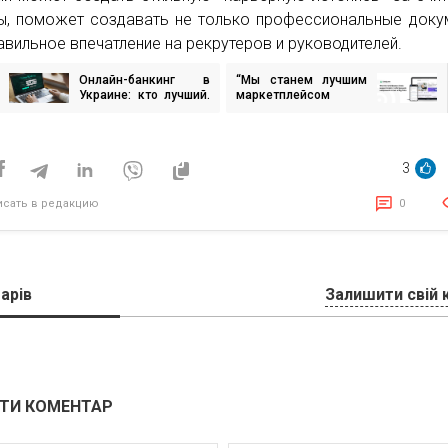
ы, поможет создавать не только профессиональные доку
равильное впечатление на рекрутеров и руководителей.
Онлайн-банкинг в
“Мы станем лучшим
игация
Украине: кто лучший.
маркетплейсом
Результат опроса
услуг”, – финтех-
Marketer
платформа Zeely
исям
собирает Big Data,
строит свою
3
нейронную сеть и
гарантирует продажи
предпринимателям
исать в редакцию
0
арів
Залишити свій 
ТИ КОМЕНТАР