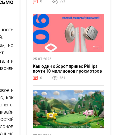
сьмо
0
721
чность
й;
ом, но
т;
25.07.2026
тали и
Как один оборот принес Philips
ласили
почти 10 миллионов просмотров
0
3341
овое и
о, как
пыте,
дизайн
ростой
блонов
танные