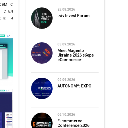
сем с
28.08.2026
 стал
Lviv Invest Forum
ена и
03.09.2026
Meet Magento
Ukraine 2026 збере
eCommerce-
спільноту в Києві
09.09.2026
AUTONOMY: EXPO
06.10.2026
E-commerce
Conference 2026