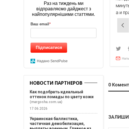
Раз на тиждень ми
минут
відправляємо дайджест з
а и п
найпопулярнішими статтями.
Нав
Ваш email
*
по
зап
Підписатися
Нап
Надано SendPulse
НОВОСТИ ПАРТНЕРОВ
0
Комент
Как подобрать идеальный
оттенок помады по цвету кожи
(margosha.com.ua)
17.06.2026
ЗАЛИШИ
Украинская баллистика,
частичная демобилизация,
выплаты военным. Главное из