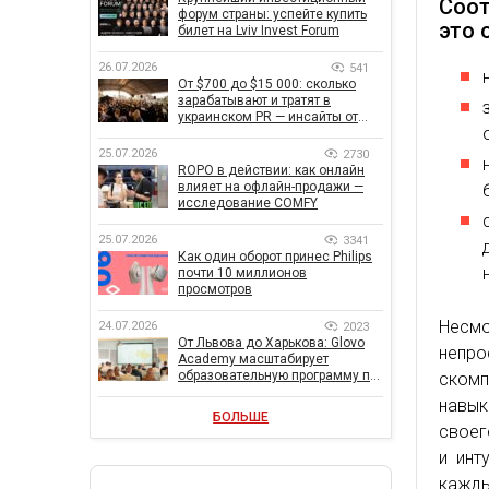
Соот
форум страны: успейте купить
это 
билет на Lviv Invest Forum
26.07.2026
541
От $700 до $15 000: сколько
зарабатывают и тратят в
украинском PR — инсайты от
znamy и Women Make Money
25.07.2026
2730
ROPO в действии: как онлайн
влияет на офлайн-продажи —
исследование COMFY
25.07.2026
3341
Как один оборот принес Philips
почти 10 миллионов
просмотров
Несмо
24.07.2026
2023
От Львова до Харькова: Glovo
непро
Academy масштабирует
образовательную программу по
ском
поддержке украинского
навык
бизнеса
БОЛЬШЕ
своег
и инт
кажды