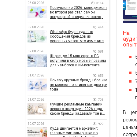
03.08.2026
3114
Поступление-2026: менеджмент
во второй раз стал самой
популярной специальностью, а
количество заявлений —
рекордным за последние 5 лет
02.08.2026
444
WhatsApp будет удалять
На 
сообщения брендов из
ауди
основных чатов: что изменится
опыт
для бизнеса
02.08.2026
581
Штраф до 15 млн евро: в ЕС
вступили в силу новые правила
для чат-ботов и ИИ-контента
31.07.2026
653
Почему крупные бренды больше
не меняют логотипы каждые три
года
31.07.2026
721
Лучшие рекламные кампании
первого полугодия 2026 года:
В цел
какие бренды задавали тон в
отрасли
резюм
30.07.2026
922
ценам
Куда двигается маркетинг:
главные сигналы рынка по
сопр