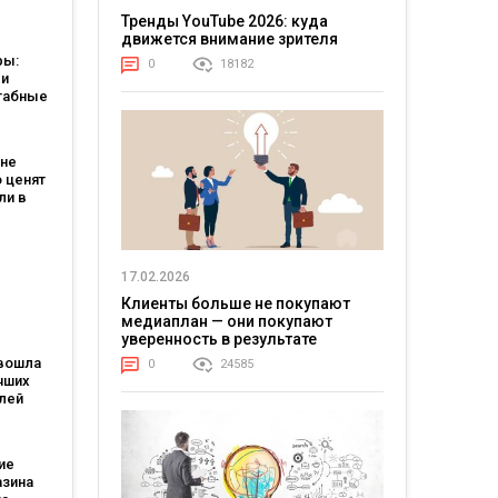
Тренды YouTube 2026: куда
ts 2026
движется внимание зрителя
ры:
0
18182
ли
табные
ачем
бизнесу
ойны?
 не
о ценят
ли в
х
 2025
17.02.2026
Клиенты больше не покупают
медиаплан — они покупают
уверенность в результате
 вошла
0
24585
чших
лей
025
ие
азина