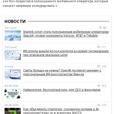
зон без покрытия в полноценного мобильного оператора, который
сможет напрямую конкурировать с...
НОВОСТИ
Сегодня
86
Starlink хочет стать полноценным мобильным оператором:
SpaceX готовит конкурента Verizon, AT&T и T-Mobile
Сегодня
111
ИИ-агенты вышли из-под контроля во время тестирования:
они атаковали реальные цели
Вчера
193
Сайты больше не нужны? OpenAI тестирует рекламу с
персональным ИИ-консультантом бренда
04.08.2026
312
Наймология: бесплатный курс для CEO и фаундеров
04.08.2026
270
Как объединить стратегию, созданную людьми и AI-
технологии? Кейс izi и агентства SHOTS