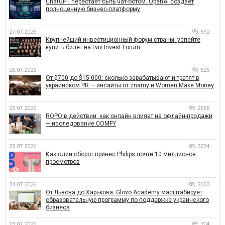
ChatGPT перестает быть чат-ботом. OpenAI создает
полноценную бизнес-платформу
27.07.2026
692
Крупнейший инвестиционный форум страны: успейте
купить билет на Lviv Invest Forum
26.07.2026
525
От $700 до $15 000: сколько зарабатывают и тратят в
украинском PR — инсайты от znamy и Women Make Money
25.07.2026
2665
ROPO в действии: как онлайн влияет на офлайн-продажи
— исследование COMFY
25.07.2026
3204
Как один оборот принес Philips почти 10 миллионов
просмотров
24.07.2026
2003
От Львова до Харькова: Glovo Academy масштабирует
образовательную программу по поддержке украинского
бизнеса
23.07.2026
704