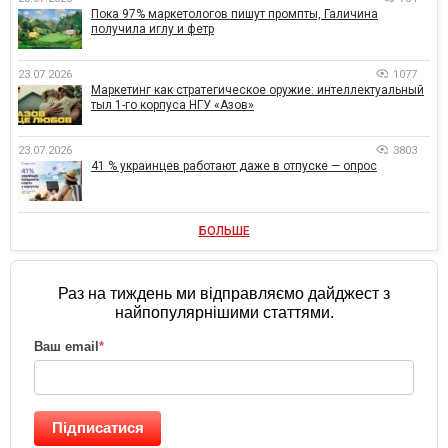
Пока 97% маркетологов пишут промпты, Галичина
получила иглу и фетр
23.07.2026
1077
Маркетинг как стратегическое оружие: интеллектуальный
тыл 1-го корпуса НГУ «Азов»
23.07.2026
3803
41 % украинцев работают даже в отпуске — опрос
БОЛЬШЕ
Раз на тиждень ми відправляємо дайджест з
найпопулярнішими статтями.
Ваш email
*
Підписатися