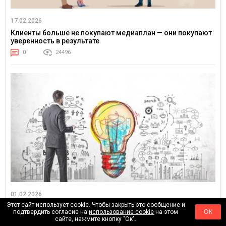
17.02.2026
Клиенты больше не покупают медиаплан — они покупают
уверенность в результате
0
24496
01.02.2026
Этот сайт использует cookie. Чтобы закрыть это сообщение и
От «оптимизации рекламы» к управлению спросом:
подтвердить согласие на
использование cookie
на этом
ОК
ценностная логика маркетинга
сайте, нажмите кнопку "Ок".
0
4597