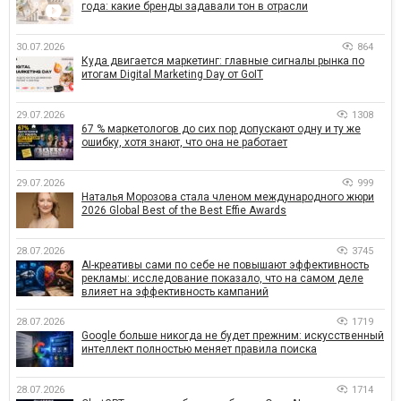
года: какие бренды задавали тон в отрасли
30.07.2026
864
Куда двигается маркетинг: главные сигналы рынка по
итогам Digital Marketing Day от GoIT
29.07.2026
1308
67 % маркетологов до сих пор допускают одну и ту же
ошибку, хотя знают, что она не работает
29.07.2026
999
Наталья Морозова стала членом международного жюри
2026 Global Best of the Best Effie Awards
28.07.2026
3745
AI-креативы сами по себе не повышают эффективность
рекламы: исследование показало, что на самом деле
влияет на эффективность кампаний
28.07.2026
1719
Google больше никогда не будет прежним: искусственный
интеллект полностью меняет правила поиска
28.07.2026
1714