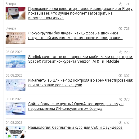
Вчера
171
Приложение или репетитор: новое исследование от Preply
показывает, что лучше помогает заговорить на
иностранном языке
Вчера
723
Фокус-группы без людей: как цифровые двойники
покупателей изменят маркетинговые исследования
06.08.2026
220
Starlink хочет стать полноценным мобильным оператором:
SpaceX готовит конкурента Verizon, AT&T и T-Mobile
06.08.2026
307
ИИ-агенты вышли из-под контроля во время тестирования:
они атаковали реальные цели
05.08.2026
373
Сайты больше не нужны? OpenAI тестирует рекламу с
персональным ИИ-консультантом бренда
04.08.2026
497
Наймология: бесплатный курс для CEO и фаундеров