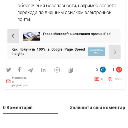
обеспечения безопасности, например запрета
перехода по внешним ссылкам электронной
почты.
Глава Microsoft высказался против iPad
Навигация
по
Как получить 100% в Google Page Speed
записям
Insights
3
1
Написать
0
3562
в
редакцию
0
Коментарів
Залишити свій коментар