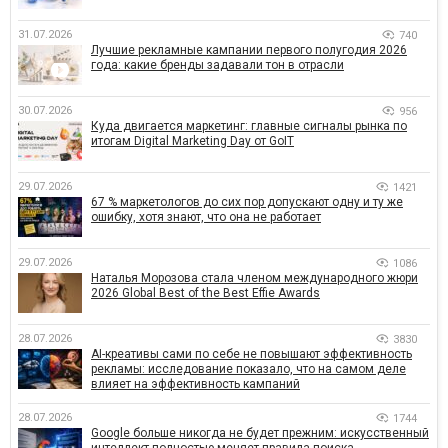
31.07.2026
740
Лучшие рекламные кампании первого полугодия 2026
года: какие бренды задавали тон в отрасли
30.07.2026
956
Куда двигается маркетинг: главные сигналы рынка по
итогам Digital Marketing Day от GoIT
29.07.2026
1421
67 % маркетологов до сих пор допускают одну и ту же
ошибку, хотя знают, что она не работает
29.07.2026
1086
Наталья Морозова стала членом международного жюри
2026 Global Best of the Best Effie Awards
28.07.2026
3830
AI-креативы сами по себе не повышают эффективность
рекламы: исследование показало, что на самом деле
влияет на эффективность кампаний
28.07.2026
1744
Google больше никогда не будет прежним: искусственный