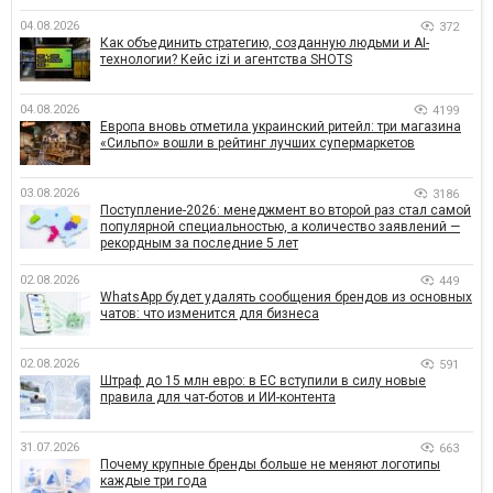
04.08.2026
372
Как объединить стратегию, созданную людьми и AI-
технологии? Кейс izi и агентства SHOTS
04.08.2026
4199
Европа вновь отметила украинский ритейл: три магазина
«Сильпо» вошли в рейтинг лучших супермаркетов
03.08.2026
3186
Поступление-2026: менеджмент во второй раз стал самой
популярной специальностью, а количество заявлений —
рекордным за последние 5 лет
02.08.2026
449
WhatsApp будет удалять сообщения брендов из основных
чатов: что изменится для бизнеса
02.08.2026
591
Штраф до 15 млн евро: в ЕС вступили в силу новые
правила для чат-ботов и ИИ-контента
31.07.2026
663
Почему крупные бренды больше не меняют логотипы
каждые три года