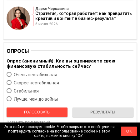
Дарья Черкашина
Стратегия, которая работает: как превратить
креатив и контент в бизнес-результат
6 июля 2026
ОПРОСЫ
Опрос (анонимный). Как вы оцениваете свою
финансовую стабильность сейчас?
Очень нестабильная
Скорее нестабильная
Cтабильная
Лучше, чем до войны
ГОЛОСОВАТЬ
РЕЗУЛЬТАТЫ
Оставить комментарий
Этот сайт использует cookie. Чтобы закрыть это сообщение и
Архив опросов
подтвердить согласие на
использование cookie
на этом
ОК
сайте, нажмите кнопку "Ок".