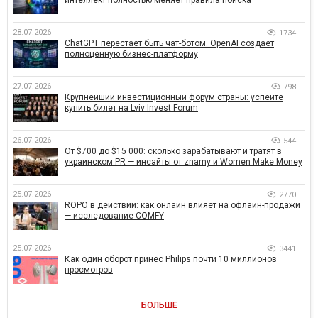
интеллект полностью меняет правила поиска
28.07.2026
1734
ChatGPT перестает быть чат-ботом. OpenAI создает
полноценную бизнес-платформу
27.07.2026
798
Крупнейший инвестиционный форум страны: успейте
купить билет на Lviv Invest Forum
26.07.2026
544
От $700 до $15 000: сколько зарабатывают и тратят в
украинском PR — инсайты от znamy и Women Make Money
25.07.2026
2770
ROPO в действии: как онлайн влияет на офлайн-продажи
— исследование COMFY
25.07.2026
3441
Как один оборот принес Philips почти 10 миллионов
просмотров
БОЛЬШЕ