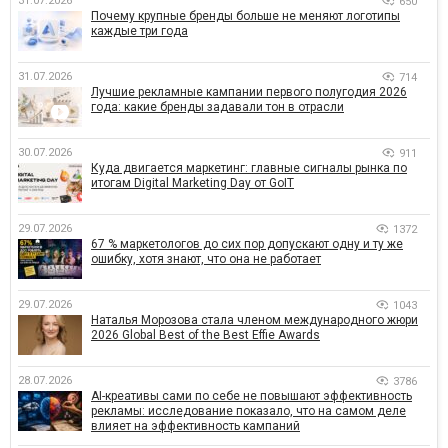
31.07.2026
650
Почему крупные бренды больше не меняют логотипы
каждые три года
31.07.2026
714
Лучшие рекламные кампании первого полугодия 2026
года: какие бренды задавали тон в отрасли
30.07.2026
911
Куда двигается маркетинг: главные сигналы рынка по
итогам Digital Marketing Day от GoIT
29.07.2026
1372
67 % маркетологов до сих пор допускают одну и ту же
ошибку, хотя знают, что она не работает
29.07.2026
1043
Наталья Морозова стала членом международного жюри
2026 Global Best of the Best Effie Awards
28.07.2026
3786
AI-креативы сами по себе не повышают эффективность
рекламы: исследование показало, что на самом деле
влияет на эффективность кампаний