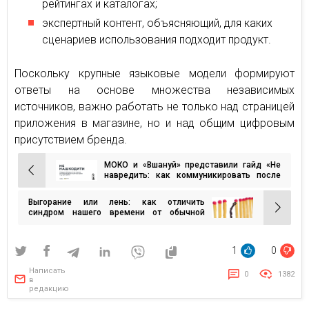
рейтингах и каталогах;
экспертный контент, объясняющий, для каких
сценариев использования подходит продукт.
Поскольку крупные языковые модели формируют
ответы на основе множества независимых
источников, важно работать не только над страницей
приложения в магазине, но и над общим цифровым
присутствием бренда.
МОКО и «Вшануй» представили гайд «Не
Навигация
навредить: как коммуникировать после
обстрелов и в дни памяти»
по
Выгорание или лень: как отличить
записям
синдром нашего времени от обычной
усталости и что с этим делать
1
0
Написать
0
1382
в
редакцию