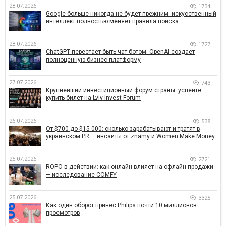
28.07.2026
1734
Google больше никогда не будет прежним: искусственный
интеллект полностью меняет правила поиска
28.07.2026
1727
ChatGPT перестает быть чат-ботом. OpenAI создает
полноценную бизнес-платформу
27.07.2026
743
Крупнейший инвестиционный форум страны: успейте
купить билет на Lviv Invest Forum
26.07.2026
538
От $700 до $15 000: сколько зарабатывают и тратят в
украинском PR — инсайты от znamy и Women Make Money
25.07.2026
2721
ROPO в действии: как онлайн влияет на офлайн-продажи
— исследование COMFY
25.07.2026
3325
Как один оборот принес Philips почти 10 миллионов
просмотров