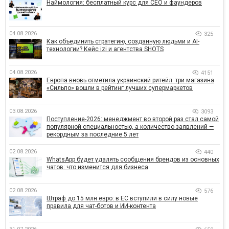
Наймология: бесплатный курс для CEO и фаундеров
04.08.2026
325
Как объединить стратегию, созданную людьми и AI-
технологии? Кейс izi и агентства SHOTS
04.08.2026
4151
Европа вновь отметила украинский ритейл: три магазина
«Сильпо» вошли в рейтинг лучших супермаркетов
03.08.2026
3093
Поступление-2026: менеджмент во второй раз стал самой
популярной специальностью, а количество заявлений —
рекордным за последние 5 лет
02.08.2026
440
WhatsApp будет удалять сообщения брендов из основных
чатов: что изменится для бизнеса
02.08.2026
576
Штраф до 15 млн евро: в ЕС вступили в силу новые
правила для чат-ботов и ИИ-контента