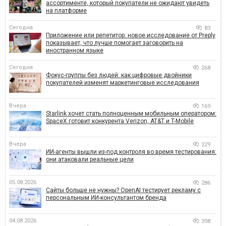
ассортименте, который покупатели не ожидают увидеть
на платформе
Сегодня
83
Приложение или репетитор: новое исследование от Preply
показывает, что лучше помогает заговорить на
иностранном языке
Сегодня
268
Фокус-группы без людей: как цифровые двойники
покупателей изменят маркетинговые исследования
Вчера
169
Starlink хочет стать полноценным мобильным оператором:
SpaceX готовит конкурента Verizon, AT&T и T-Mobile
Вчера
229
ИИ-агенты вышли из-под контроля во время тестирования:
они атаковали реальные цели
05.08.2026
286
Сайты больше не нужны? OpenAI тестирует рекламу с
персональным ИИ-консультантом бренда
04.08.2026
398