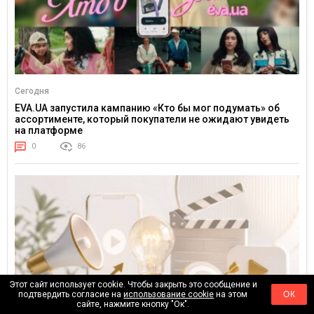
Сегодня
EVA.UA запустила кампанию «Кто бы мог подумать» об
ассортименте, который покупатели не ожидают увидеть
на платформе
0
86
Этот сайт использует cookie. Чтобы закрыть это сообщение и
подтвердить согласие на
использование cookie
на этом
ОК
сайте, нажмите кнопку "Ок".