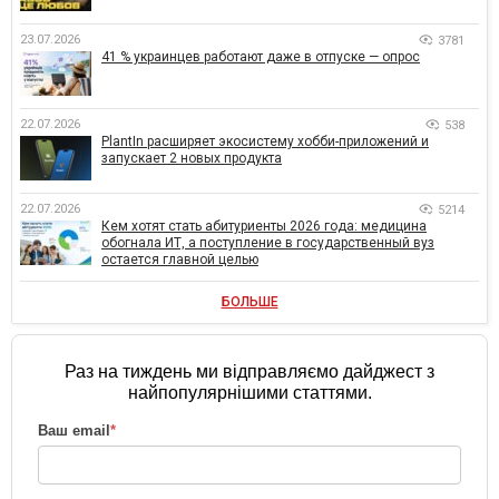
23.07.2026
3781
41 % украинцев работают даже в отпуске — опрос
22.07.2026
538
PlantIn расширяет экосистему хобби-приложений и
запускает 2 новых продукта
22.07.2026
5214
Кем хотят стать абитуриенты 2026 года: медицина
обогнала ИТ, а поступление в государственный вуз
остается главной целью
БОЛЬШЕ
Раз на тиждень ми відправляємо дайджест з
найпопулярнішими статтями.
Ваш email
*