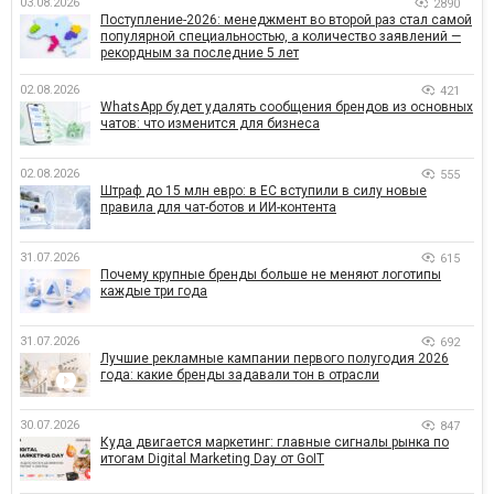
03.08.2026
2890
Поступление-2026: менеджмент во второй раз стал самой
популярной специальностью, а количество заявлений —
рекордным за последние 5 лет
02.08.2026
421
WhatsApp будет удалять сообщения брендов из основных
чатов: что изменится для бизнеса
02.08.2026
555
Штраф до 15 млн евро: в ЕС вступили в силу новые
правила для чат-ботов и ИИ-контента
31.07.2026
615
Почему крупные бренды больше не меняют логотипы
каждые три года
31.07.2026
692
Лучшие рекламные кампании первого полугодия 2026
года: какие бренды задавали тон в отрасли
30.07.2026
847
Куда двигается маркетинг: главные сигналы рынка по
итогам Digital Marketing Day от GoIT