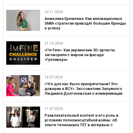
22.11.2024
Анжелика Еремеева: Как инновационные
SMM-стратегии приводят большие бренды
к успеху
31.10.2024
«I’m Fine»: Как украинские 3D-артисты
заговорили с миром на фасаде
«Гулливера»
16.07.2024
«Что для нас было приоритетным? Это
доверие к ВСУ». Экссоветник Залужного
Людмила Долгоновская о коммуникации
во время войны
11.07.2024
Развлекательный контент и его роль в
условиях полномасштабной войны: об
опыте телеканала ТЕТ в интервью с
Оксаной Петришин и Романом Лукиным