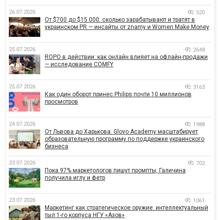
26.07.2026
520
От $700 до $15 000: сколько зарабатывают и тратят в
украинском PR — инсайты от znamy и Women Make Money
25.07.2026
2648
ROPO в действии: как онлайн влияет на офлайн-продажи
— исследование COMFY
25.07.2026
3163
Как один оборот принес Philips почти 10 миллионов
просмотров
24.07.2026
1988
От Львова до Харькова: Glovo Academy масштабирует
образовательную программу по поддержке украинского
бизнеса
23.07.2026
702
Пока 97% маркетологов пишут промпты, Галичина
получила иглу и фетр
23.07.2026
1061
Маркетинг как стратегическое оружие: интеллектуальный
тыл 1-го корпуса НГУ «Азов»