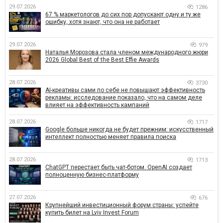
29.07.2026
1286
67 % маркетологов до сих пор допускают одну и ту же
ошибку, хотя знают, что она не работает
29.07.2026
979
Наталья Морозова стала членом международного жюри
2026 Global Best of the Best Effie Awards
28.07.2026
3730
AI-креативы сами по себе не повышают эффективность
рекламы: исследование показало, что на самом деле
влияет на эффективность кампаний
28.07.2026
1717
Google больше никогда не будет прежним: искусственный
интеллект полностью меняет правила поиска
28.07.2026
1713
ChatGPT перестает быть чат-ботом. OpenAI создает
полноценную бизнес-платформу
27.07.2026
676
Крупнейший инвестиционный форум страны: успейте
купить билет на Lviv Invest Forum