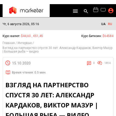
Чт, 6 августа 2026, 05:16
UA
RU
Курс валют:
$44,60 , €51,45
Курс Биткоин:
$64584
Главная
Интервью
Взгляд на партнерство спустя 30 лет: Александр Кардаков, Виктор Мазур
| Большая рыба — видео
15.10.2020
0
1814
Время чтения: 0.5 мин.
ВЗГЛЯД НА ПАРТНЕРСТВО
СПУСТЯ 30 ЛЕТ: АЛЕКСАНДР
КАРДАКОВ, ВИКТОР МАЗУР |
БОЛЬШАЯ РЫБА — ВИДЕО