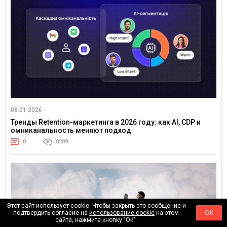
08.01.2026
Тренды Retention-маркетинга в 2026 году: как AI, CDP и
омниканальность меняют подход
0
8209
Этот сайт использует cookie. Чтобы закрыть это сообщение и
подтвердить согласие на
использование cookie
на этом
ОК
сайте, нажмите кнопку "Ок".