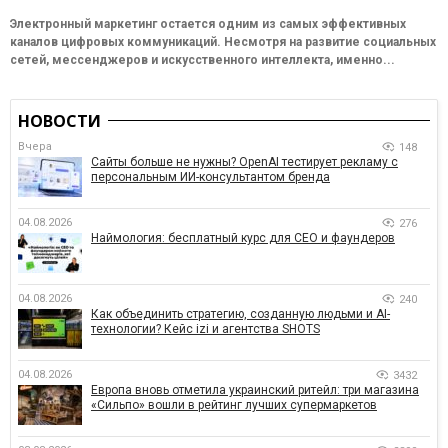
Электронный маркетинг остается одним из самых эффективных
каналов цифровых коммуникаций. Несмотря на развитие социальных
сетей, мессенджеров и искусственного интеллекта, именно...
НОВОСТИ
Вчера
148
Сайты больше не нужны? OpenAI тестирует рекламу с
персональным ИИ-консультантом бренда
04.08.2026
276
Наймология: бесплатный курс для CEO и фаундеров
04.08.2026
240
Как объединить стратегию, созданную людьми и AI-
технологии? Кейс izi и агентства SHOTS
04.08.2026
3432
Европа вновь отметила украинский ритейл: три магазина
«Сильпо» вошли в рейтинг лучших супермаркетов