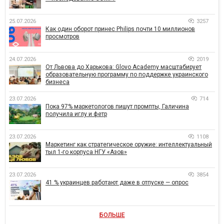
25.07.2026
3257
Как один оборот принес Philips почти 10 миллионов
просмотров
24.07.2026
2019
От Львова до Харькова: Glovo Academy масштабирует
образовательную программу по поддержке украинского
бизнеса
23.07.2026
714
Пока 97% маркетологов пишут промпты, Галичина
получила иглу и фетр
23.07.2026
1108
Маркетинг как стратегическое оружие: интеллектуальный
тыл 1-го корпуса НГУ «Азов»
23.07.2026
3854
41 % украинцев работают даже в отпуске — опрос
БОЛЬШЕ