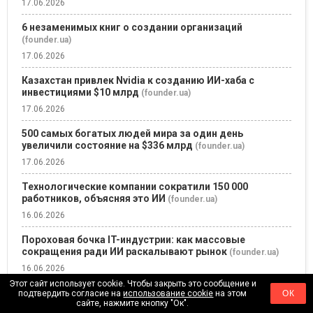
17.06.2026
6 незаменимых книг о создании организаций
(founder.ua)
17.06.2026
Казахстан привлек Nvidia к созданию ИИ-хаба с
инвестициями $10 млрд
(founder.ua)
17.06.2026
500 самых богатых людей мира за один день
увеличили состояние на $336 млрд
(founder.ua)
17.06.2026
Технологические компании сократили 150 000
работников, объясняя это ИИ
(founder.ua)
16.06.2026
Пороховая бочка IT-индустрии: как массовые
сокращения ради ИИ раскалывают рынок
(founder.ua)
16.06.2026
Этот сайт использует cookie. Чтобы закрыть это сообщение и
подтвердить согласие на
использование cookie
на этом
ОК
сайте, нажмите кнопку "Ок".