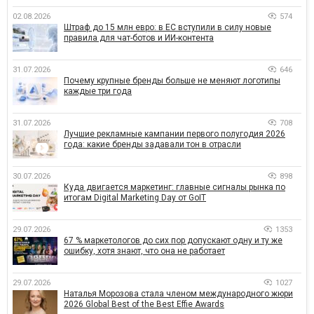
02.08.2026
574
Штраф до 15 млн евро: в ЕС вступили в силу новые
правила для чат-ботов и ИИ-контента
31.07.2026
646
Почему крупные бренды больше не меняют логотипы
каждые три года
31.07.2026
708
Лучшие рекламные кампании первого полугодия 2026
года: какие бренды задавали тон в отрасли
30.07.2026
898
Куда двигается маркетинг: главные сигналы рынка по
итогам Digital Marketing Day от GoIT
29.07.2026
1353
67 % маркетологов до сих пор допускают одну и ту же
ошибку, хотя знают, что она не работает
29.07.2026
1027
Наталья Морозова стала членом международного жюри
2026 Global Best of the Best Effie Awards