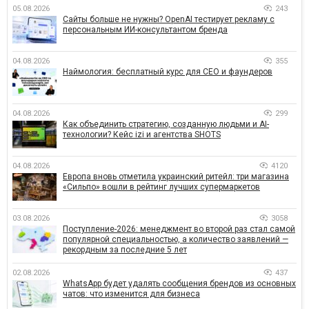
05.08.2026
243
Сайты больше не нужны? OpenAI тестирует рекламу с
персональным ИИ-консультантом бренда
04.08.2026
355
Наймология: бесплатный курс для CEO и фаундеров
04.08.2026
299
Как объединить стратегию, созданную людьми и AI-
технологии? Кейс izi и агентства SHOTS
04.08.2026
4120
Европа вновь отметила украинский ритейл: три магазина
«Сильпо» вошли в рейтинг лучших супермаркетов
03.08.2026
3058
Поступление-2026: менеджмент во второй раз стал самой
популярной специальностью, а количество заявлений —
рекордным за последние 5 лет
02.08.2026
437
WhatsApp будет удалять сообщения брендов из основных
чатов: что изменится для бизнеса