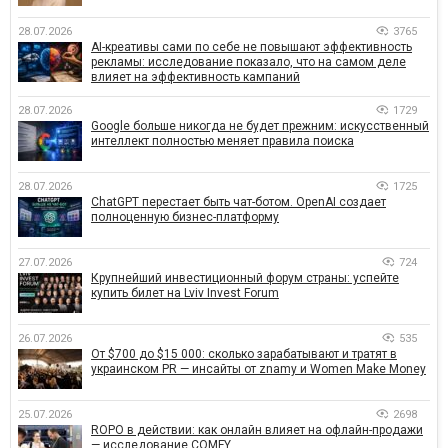
28.07.2026
3765
AI-креативы сами по себе не повышают эффективность
рекламы: исследование показало, что на самом деле
влияет на эффективность кампаний
28.07.2026
1729
Google больше никогда не будет прежним: искусственный
интеллект полностью меняет правила поиска
28.07.2026
1725
ChatGPT перестает быть чат-ботом. OpenAI создает
полноценную бизнес-платформу
27.07.2026
724
Крупнейший инвестиционный форум страны: успейте
купить билет на Lviv Invest Forum
26.07.2026
535
От $700 до $15 000: сколько зарабатывают и тратят в
украинском PR — инсайты от znamy и Women Make Money
25.07.2026
2698
ROPO в действии: как онлайн влияет на офлайн-продажи
— исследование COMFY