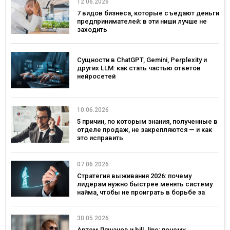
12.06.2026
7 видов бизнеса, которые съедают деньги
предпринимателей: в эти ниши лучше не
заходить
Сущности в ChatGPT, Gemini, Perplexity и
других LLM: как стать частью ответов
нейросетей
10.06.2026
5 причин, по которым знания, полученные в
отделе продаж, не закрепляются — и как
это исправить
07.06.2026
Стратегия выживания 2026: почему
лидерам нужно быстрее менять систему
найма, чтобы не проиграть в борьбе за
таланты
30.05.2026
Артем Ляшанов и bill_line: почему