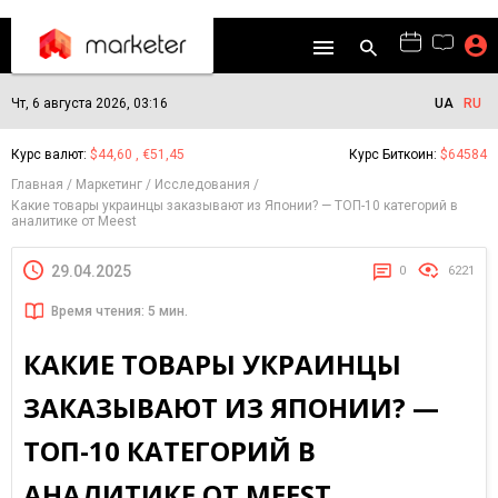
Чт, 6 августа 2026, 03:16
UA
RU
Курс валют:
$44,60 , €51,45
Курс Биткоин:
$64584
Главная
Маркетинг
Исследования
Какие товары украинцы заказывают из Японии? — ТОП-10 категорий в
аналитике от Meest
29.04.2025
0
6221
Время чтения: 5 мин.
КАКИЕ ТОВАРЫ УКРАИНЦЫ
ЗАКАЗЫВАЮТ ИЗ ЯПОНИИ? —
ТОП-10 КАТЕГОРИЙ В
АНАЛИТИКЕ ОТ MEEST