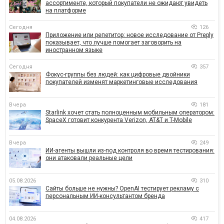
ассортименте, который покупатели не ожидают увидеть
на платформе
Сегодня
126
Приложение или репетитор: новое исследование от Preply
показывает, что лучше помогает заговорить на
иностранном языке
Сегодня
357
Фокус-группы без людей: как цифровые двойники
покупателей изменят маркетинговые исследования
Вчера
181
Starlink хочет стать полноценным мобильным оператором:
SpaceX готовит конкурента Verizon, AT&T и T-Mobile
Вчера
249
ИИ-агенты вышли из-под контроля во время тестирования:
они атаковали реальные цели
05.08.2026
310
Сайты больше не нужны? OpenAI тестирует рекламу с
персональным ИИ-консультантом бренда
04.08.2026
417