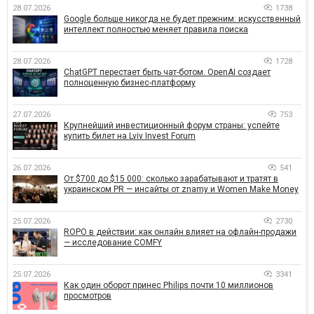
28.07.2026
1738
Google больше никогда не будет прежним: искусственный
интеллект полностью меняет правила поиска
28.07.2026
1728
ChatGPT перестает быть чат-ботом. OpenAI создает
полноценную бизнес-платформу
27.07.2026
753
Крупнейший инвестиционный форум страны: успейте
купить билет на Lviv Invest Forum
26.07.2026
541
От $700 до $15 000: сколько зарабатывают и тратят в
украинском PR — инсайты от znamy и Women Make Money
25.07.2026
2730
ROPO в действии: как онлайн влияет на офлайн-продажи
— исследование COMFY
25.07.2026
3341
Как один оборот принес Philips почти 10 миллионов
просмотров