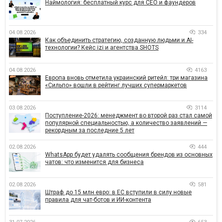
Наймология: бесплатный курс для CEO и фаундеров
04.08.2026
334
Как объединить стратегию, созданную людьми и AI-
технологии? Кейс izi и агентства SHOTS
04.08.2026
4163
Европа вновь отметила украинский ритейл: три магазина
«Сильпо» вошли в рейтинг лучших супермаркетов
03.08.2026
3114
Поступление-2026: менеджмент во второй раз стал самой
популярной специальностью, а количество заявлений —
рекордным за последние 5 лет
02.08.2026
444
WhatsApp будет удалять сообщения брендов из основных
чатов: что изменится для бизнеса
02.08.2026
581
Штраф до 15 млн евро: в ЕС вступили в силу новые
правила для чат-ботов и ИИ-контента