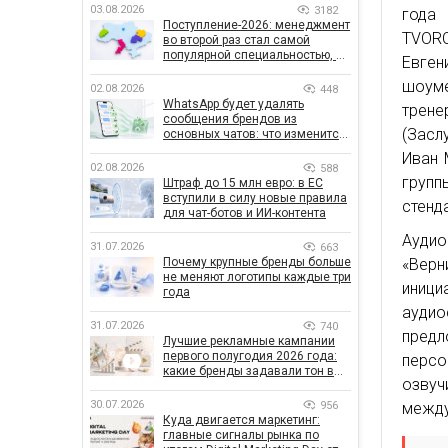
03.08.2026
3182
года
Поступление-2026: менеджмент
TVORC
во второй раз стал самой
популярной специальностью, а
Евген
количество заявлений —
шоуме
рекордным за последние 5 лет
02.08.2026
448
WhatsApp будет удалять
трене
сообщения брендов из
(Засл
основных чатов: что изменится
для бизнеса
Иван 
02.08.2026
588
групп
Штраф до 15 млн евро: в ЕС
вступили в силу новые правила
стенд
для чат-ботов и ИИ-контента
Аудио
31.07.2026
663
«Вер
Почему крупные бренды больше
не меняют логотипы каждые три
иници
года
аудио
31.07.2026
740
предл
Лучшие рекламные кампании
первого полугодия 2026 года:
персо
какие бренды задавали тон в
озвуч
отрасли
30.07.2026
956
между
Куда двигается маркетинг:
главные сигналы рынка по