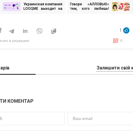
Украинская компания
Говори «АЛЛОВЬЮ»
игация
LOOQME выходит на
тем, кого любишь!
европейский рынок
Креативная кампания
медиамониторинга
маркетплейса АЛЛО
исям
1
исать в редакцию
0
арів
Залишити свій 
ТИ КОМЕНТАР