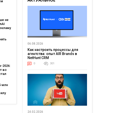
АКТУАЛЬНОЕ
ым
:
овит
ше не
T и T-
nAI
рекламу
ьным
тантом
нить
06.08.2026
Как настроить процессы для
-
агентства: опыт AIR Brands в
 Кейс
NetHunt CRM
тва
0
301
-2026:
т во
стал
лярной
стью,
5 млн
во
—
силу
 за
ила
 лет
ов и
а
24.02.2026