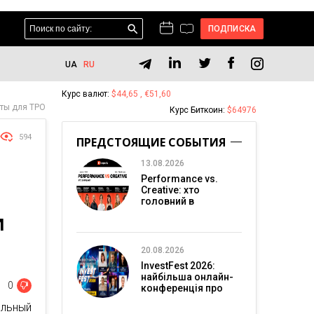
ПОДПИСКА
UA
RU
Курс валют:
$44,65 , €51,60
аты для ТРО
Курс Биткоин:
$64976
594
ПРЕДСТОЯЩИЕ СОБЫТИЯ
13.08.2026
Performance vs.
Creative: хто
:
головний в
перформанс-
И
маркетингу?
20.08.2026
InvestFest 2026:
найбільша онлайн-
0
конференція про
інвестиції
льный