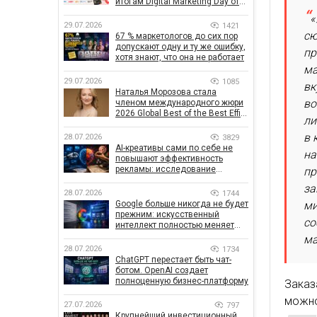
итогам Digital Marketing Day от
GoIT
«
29.07.2026
1421
сю
67 % маркетологов до сих пор
допускают одну и ту же ошибку,
пр
хотя знают, что она не работает
ма
29.07.2026
1085
вк
Наталья Морозова стала
во
членом международного жюри
2026 Global Best of the Best Effie
ли
Awards
в 
28.07.2026
3829
AI-креативы сами по себе не
на
повышают эффективность
рекламы: исследование
пр
показало, что на самом деле
за
влияет на эффективность
28.07.2026
1744
кампаний
ми
Google больше никогда не будет
прежним: искусственный
со
интеллект полностью меняет
правила поиска
ма
28.07.2026
1734
ChatGPT перестает быть чат-
ботом. OpenAI создает
полноценную бизнес-платформу
Заказ
можно
27.07.2026
797
Крупнейший инвестиционный