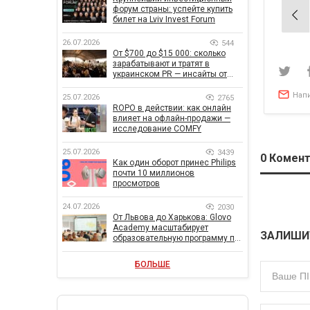
форум страны: успейте купить
Нав
билет на Lviv Invest Forum
по
26.07.2026
544
зап
От $700 до $15 000: сколько
зарабатывают и тратят в
украинском PR — инсайты от
znamy и Women Make Money
Нап
25.07.2026
2765
ROPO в действии: как онлайн
влияет на офлайн-продажи —
исследование COMFY
25.07.2026
3439
0
Комент
Как один оборот принес Philips
почти 10 миллионов
просмотров
24.07.2026
2030
От Львова до Харькова: Glovo
Academy масштабирует
ЗАЛИШИ
образовательную программу по
поддержке украинского
бизнеса
БОЛЬШЕ