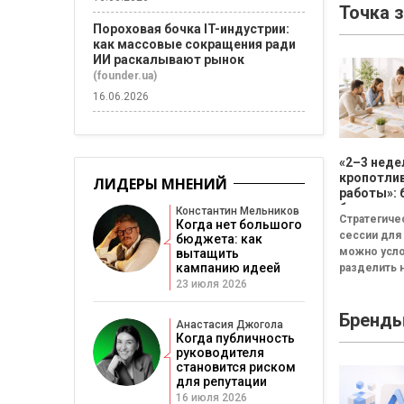
Точка 
Пороховая бочка IT-индустрии:
как массовые сокращения ради
ИИ раскалывают рынок
(founder.ua)
16.06.2026
«2–3 неде
кропотли
ЛИДЕРЫ МНЕНИЙ
работы»: 
бизнесу н
Константин Мельников
Стратегиче
смысла
Когда нет большого
сессии для
проводит
бюджета: как
можно усл
вытащить
стратеги
кампанию идеей
разделить н
сессию
неудачная,
23 июля 2026
сбалансиро
Бренд
трансформа
Анастасия Джогола
Неудачная 
Когда публичность
«рефлекси
руководителя
канапе»...
становится риском
для репутации
16 июля 2026