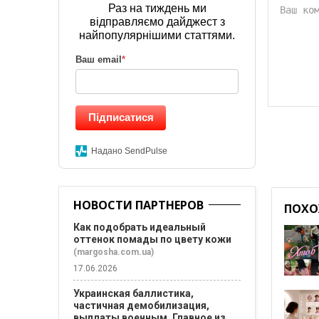
Раз на тиждень ми
відправляємо дайджест з
найпопулярнішими статтями.
Ваш email
*
Підписатися
Надано SendPulse
НОВОСТИ ПАРТНЕРОВ
ПОХО
Как подобрать идеальный
оттенок помады по цвету кожи
(margosha.com.ua)
17.06.2026
Украинская баллистика,
частичная демобилизация,
выплаты военным. Главное из