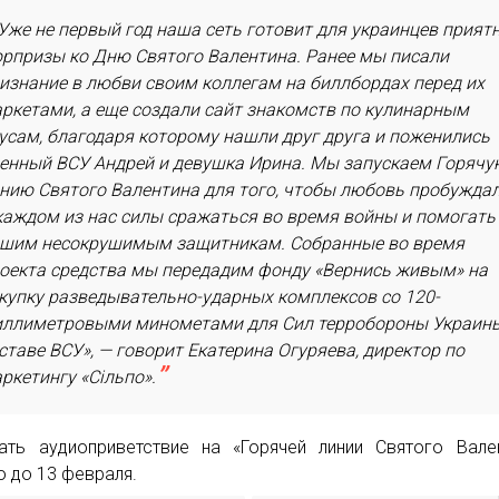
Уже не первый год наша сеть готовит для украинцев прият
рпризы ко Дню Святого Валентина. Ранее мы писали
изнание в любви своим коллегам на биллбордах перед их
ркетами, а еще создали сайт знакомств по кулинарным
усам, благодаря которому нашли друг друга и поженились
енный ВСУ Андрей и девушка Ирина. Мы запускаем Горячу
нию Святого Валентина для того, чтобы любовь пробужда
каждом из нас силы сражаться во время войны и помогать
шим несокрушимым защитникам. Собранные во время
оекта средства мы передадим фонду «Вернись живым» на
купку разведывательно-ударных комплексов со 120-
ллиметровыми минометами для Сил терробороны Украин
ставе ВСУ», — говорит Екатерина Огуряева, директор по
ркетингу «Сільпо».
ать аудиоприветствие на «Горячей линии Святого Вале
 до 13 февраля.