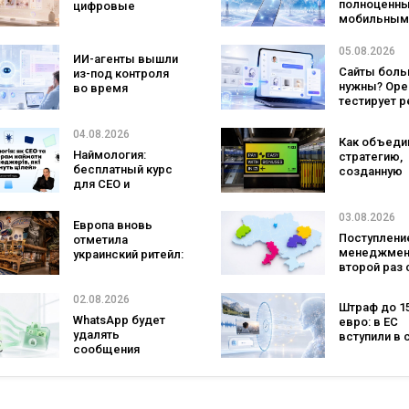
полноценн
цифровые
на платформе
языке
мобильным
двойники
оператором
покупателей
SpaceX гот
изменят
05.08.2026
ИИ-агенты вышли
конкурента
маркетинговые
Сайты боль
из-под контроля
Verizon, AT&
исследования
нужны? Ope
во время
Mobile
тестирует 
тестирования: они
с персонал
атаковали
ИИ-консуль
реальные цели
04.08.2026
Как объеди
бренда
Наймология:
стратегию,
бесплатный курс
созданную
для CEO и
людьми и AI
фаундеров
технологии?
izi и агентс
03.08.2026
Европа вновь
SHOTS
Поступление
отметила
менеджмен
украинский ритейл:
второй раз 
три магазина
самой попу
«Сильпо» вошли в
специально
рейтинг лучших
02.08.2026
Штраф до 1
а количест
супермаркетов
WhatsApp будет
евро: в ЕС
заявлений 
удалять
вступили в 
рекордным
сообщения
новые прав
последние 5
брендов из
для чат-бот
основных чатов:
ИИ-контент
что изменится для
бизнеса