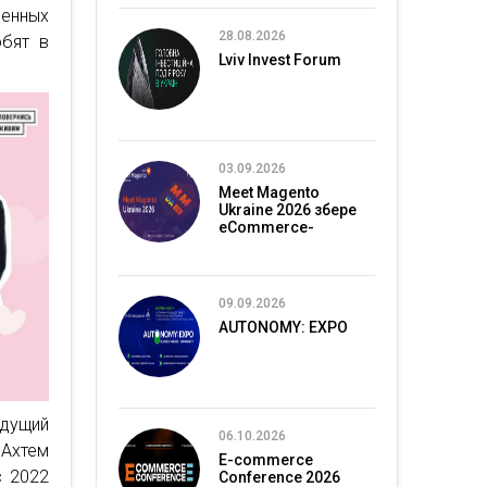
ленных
28.08.2026
юбят в
Lviv Invest Forum
03.09.2026
Meet Magento
Ukraine 2026 збере
eCommerce-
спільноту в Києві
09.09.2026
AUTONOMY: EXPO
едущий
06.10.2026
Ахтем
E-commerce
с 2022
Conference 2026