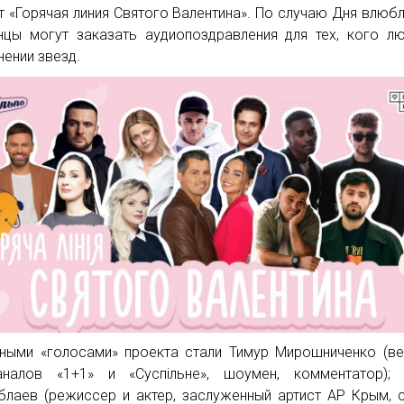
т «Горячая линия Святого Валентина». По случаю Дня влюб
нцы могут заказать аудиопоздравления для тех, кого л
нении звезд.
ными «голосами» проекта стали Тимур Мирошниченко (в
аналов «1+1» и «Суспільне», шоумен, комментатор); 
блаев (режиссер и актер, заслуженный артист АР Крым, 