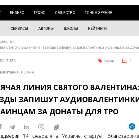
Г
БИЗНЕС
ТЕХНО
ОБЩЕСТВО
ТОЧКА ЗРЕНИЯ
А
СЕРВИСЫ
АВТОРЫ
ШКОЛЫ
РЕЙТИНГИ
овости
ния Святого Валентина: звезды запишут аудиовалентинки украинцам за дон
.02.2023
0
Charity
мя чтения: 1.5 мин.
РЯЧАЯ ЛИНИЯ СВЯТОГО ВАЛЕНТИНА
ЕЗДЫ ЗАПИШУТ АУДИОВАЛЕНТИНК
РАИНЦАМ ЗА ДОНАТЫ ДЛЯ ТРО
1
ддверии 14 февраля в Украине стартует благотворите