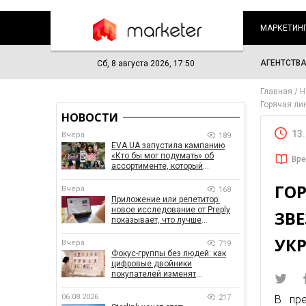
МАРКЕТИН
АГЕНТСТВ
Сб, 8 августа 2026, 17:50
Главная
Н
Горячая ли
НОВОСТИ
13
Вчера
189
EVA.UA запустила кампанию
«Кто бы мог подумать» об
Вре
ассортименте, который
покупатели не ожидают увидеть
ГО
на платформе
Вчера
168
Приложение или репетитор:
новое исследование от Preply
ЗВ
показывает, что лучше
помогает заговорить на
УК
иностранном языке
Вчера
719
Фокус-группы без людей: как
цифровые двойники
покупателей изменят
маркетинговые исследования
06.08.2026
217
В пре