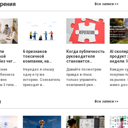
зрения
Все записи >>
ли
6 признаков
Когда публичность
AI скопи
вой
токсичной
руководителя
продукт 
без чего
компании, на
становится
недели. 
ет
которые нужно
риском для
смыслы
ские
Нередко я слышу
Давайте посмотрим
Каждую су
обратить
репутации
скопиров
 бизнеса
одну и ту же
правде в глаза:
покупаю 
ь
внимание на
сможет
овно
историю. Соискатель
только управлять
на рынке.
ческую
собеседовании
а 3 типа:
приходит в
компанией уже
мимо дес
великолепный офис,
недостаточно.
прилавков
ванная и
его встречает
Руководитель
Помидоры
ы
ционная.
улыбчивый
должен стать лицом
примерно
Все записи >>
— это
сотрудник отдела
бизнеса. По данным
одинаковы
я под
кадров, а...
Edelman, 84%
сорта, по
людей...
похожий..