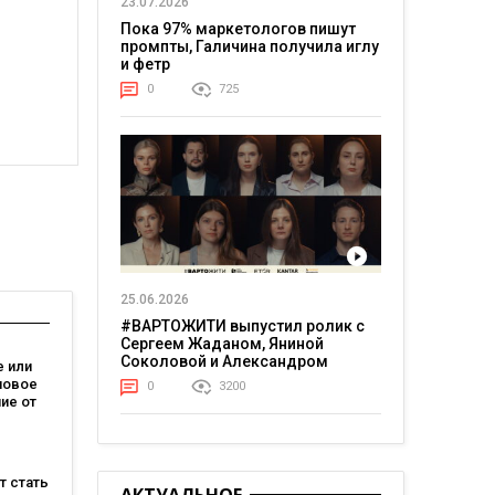
23.07.2026
Пока 97% маркетологов пишут
промпты, Галичина получила иглу
и фетр
0
725
25.06.2026
#ВАРТОЖИТИ выпустил ролик с
Сергеем Жаданом, Яниной
Соколовой и Александром
 или
Тереном о жизни в постоянном
новое
0
3200
напряжении
ие от
зывает,
на
ет стать
м