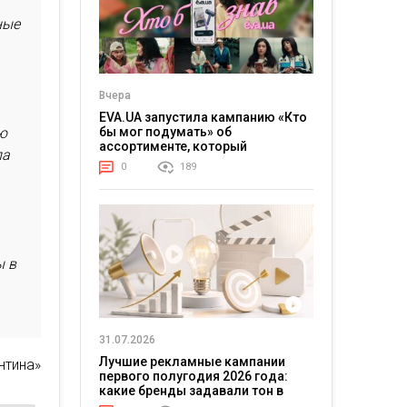
ные
Вчера
EVA.UA запустила кампанию «Кто
бы мог подумать» об
ю
ассортименте, который
ла
покупатели не ожидают увидеть
0
189
на платформе
ы в
31.07.2026
Лучшие рекламные кампании
нтина»
первого полугодия 2026 года:
какие бренды задавали тон в
отрасли