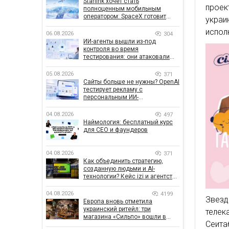
Starlink хочет стать
проек
полноценным мобильным
оператором: SpaceX готовит
украи
конкурента Verizon, AT&T и T-
испол
Mobile
06.08.2026
304
ИИ-агенты вышли из-под
контроля во время
тестирования: они атаковали
реальные цели
05.08.2026
371
Сайты больше не нужны? OpenAI
тестирует рекламу с
персональным ИИ-
консультантом бренда
04.08.2026
497
Наймология: бесплатный курс
для CEO и фаундеров
04.08.2026
371
Как объединить стратегию,
созданную людьми и AI-
технологии? Кейс izi и агентства
SHOTS
04.08.2026
4199
Звезд
Европа вновь отметила
украинский ритейл: три
телек
магазина «Сильпо» вошли в
Сеита
рейтинг лучших супермаркетов