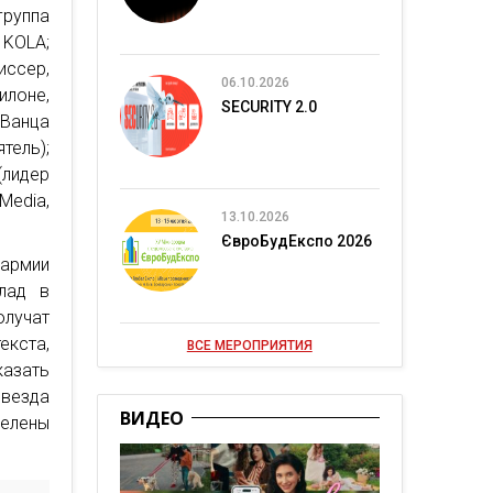
руппа
 KOLA;
иссер,
06.10.2026
илоне,
SECURITY 2.0
-Ванца
тель);
(лидер
Media,
13.10.2026
ЄвроБудЕкспо 2026
 армии
лад в
олучат
екста,
ВСЕ МЕРОПРИЯТИЯ
казать
звезда
ВИДЕО
делены