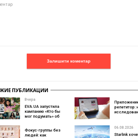
Залишити коментар
ЖИЕ ПУБЛИКАЦИИ
Вчера
Приложение
EVA.UA запустила
репетитор: 
кампанию «Кто бы
исследован
мог подумать» об
Preply пока
ассортименте,
что лучше
который
помогает
06.08.2026
Фокус-группы без
покупатели не
заговорить 
Starlink хоч
людей: как
ожидают увидеть
иностранно