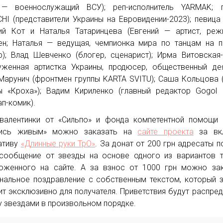
 — военнослужащий ВСУ); реп-исполнитель YARMAK; г
HI (представители Украины на Евровидении-2023); певица
ий Кот и Наталья Татаринцева (Евгений — артист, реж
н; Наталья — ведущая, чемпионка мира по танцам на п
р); Влад Шевченко (блогер, сценарист); Ирма Витовская
уженная артистка Украины, продюсер, общественный дея
Марунич (фронтмен группы KARTA SVITU); Саша Кольцова 
ы «Кроха»); Вадим Кириленко (главный редактор Gogol 
ап-комик).
валентинки от «Сильпо» и фонда компетентной помощи
нись живым» можно заказать на
сайте проекта
за вк
ативу
«Длинные руки ТрО»
. За донат от 200 грн адресаты п
сообщение от звезды на основе одного из вариантов т
оженного на сайте. А за взнос от 1000 грн можно за
нальное поздравление с собственным текстом, который 
ит эксклюзивно для получателя. Приветствия будут распре
 звездами в произвольном порядке.