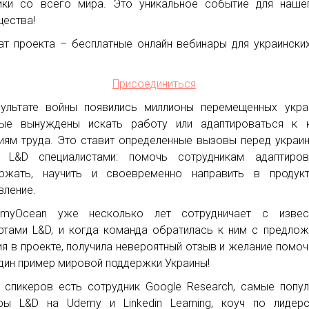
ики со всего мира. Это уникальное событие для наше
ества!
т проекта – бесплатные онлайн вебинары для украински
Присоединиться
ультате войны появились миллионы перемещенных укра
рые вынуждены искать работу или адаптироваться к 
иям труда. Это ставит определенные вызовы перед украи
 L&D специалистами: помочь сотрудникам адаптирова
ржать, научить и своевременно направить в продукт
вление.
emyOcean уже несколько лет сотрудничает с извес
ртами L&D, и когда команда обратилась к ним с предло
ия в проекте, получила невероятный отзыв и желание помоч
дин пример мировой поддержки Украины!
 спикеров есть сотрудник Google Research, самые попу
ры L&D на Udemy и Linkedin Learning, коуч по лидер