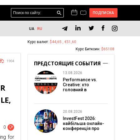
ПОДПИСКА
UA
RU
Курс валют:
$44,65 , €51,60
Курс Биткоин:
$65108
1904
ПРЕДСТОЯЩИЕ СОБЫТИЯ
13.08.2026
Performance vs.
Creative: хто
HR
головний в
перформанс-
LE,
маркетингу?
20.08.2026
InvestFest 2026:
найбільша онлайн-
0
конференція про
інвестиції
ng for