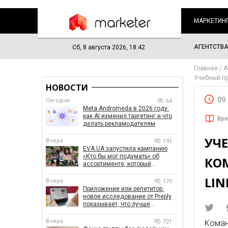
МАРКЕТИН
АГЕНТСТВ
Сб, 8 августа 2026, 18:42
Главная
А
Учебный пр
НОВОСТИ
09
Сегодня
64
Meta Andromeda в 2026 году:
как AI изменил таргетинг и что
Вре
делать рекламодателям
УЧ
Вчера
191
EVA.UA запустила кампанию
«Кто бы мог подумать» об
КОМ
ассортименте, который
покупатели не ожидают увидеть
LIN
на платформе
Вчера
170
Приложение или репетитор:
новое исследование от Preply
показывает, что лучше
помогает заговорить на
иностранном языке
Вчера
721
Коман