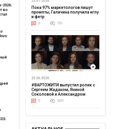
23.07.2026
-2026:
Пока 97% маркетологов пишут
т во
промпты, Галичина получила иглу
стал
и фетр
лярной
0
725
стью,
во
до
—
lovo
 за
 лет
ет
льную
по
ный
о
 ИИ
25.06.2026
ения
ндрей
аданий
#ВАРТОЖИТИ выпустил ролик с
Сергеем Жаданом, Яниной
Соколовой и Александром
доступ
Тереном о жизни в постоянном
0
3201
напряжении
му
s
 для
ельцев
CES
$30 000