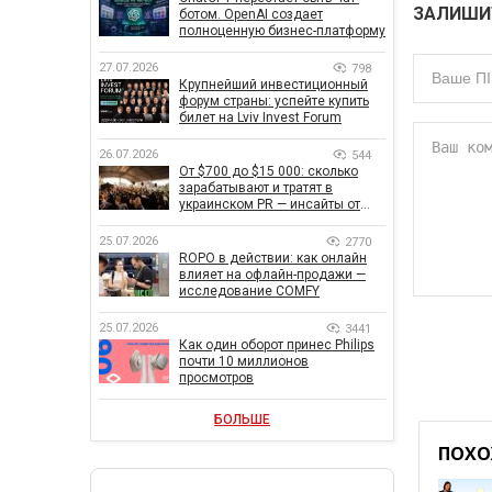
ЗАЛИШИ
ботом. OpenAI создает
полноценную бизнес-платформу
27.07.2026
798
Крупнейший инвестиционный
форум страны: успейте купить
билет на Lviv Invest Forum
26.07.2026
544
От $700 до $15 000: сколько
зарабатывают и тратят в
украинском PR — инсайты от
znamy и Women Make Money
25.07.2026
2770
ROPO в действии: как онлайн
влияет на офлайн-продажи —
исследование COMFY
25.07.2026
3441
Как один оборот принес Philips
почти 10 миллионов
просмотров
БОЛЬШЕ
ПОХО