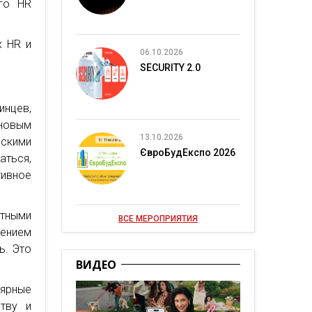
го HR
х HR и
06.10.2026
SECURITY 2.0
инцев,
новым
13.10.2026
нскими
ЄвроБудЕкспо 2026
ться,
ивное
тными
ВСЕ МЕРОПРИЯТИЯ
жением
ь. Это
ВИДЕО
лярные
ству и