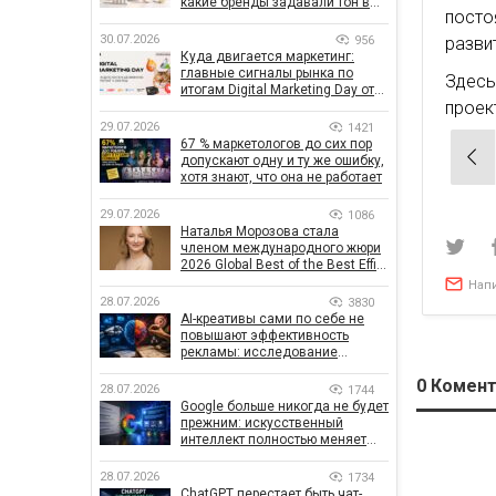
какие бренды задавали тон в
посто
отрасли
30.07.2026
956
разви
Куда двигается маркетинг:
главные сигналы рынка по
Здесь
итогам Digital Marketing Day от
проект
GoIT
29.07.2026
1421
67 % маркетологов до сих пор
Нав
допускают одну и ту же ошибку,
хотя знают, что она не работает
по
зап
29.07.2026
1086
Наталья Морозова стала
членом международного жюри
2026 Global Best of the Best Effie
Awards
Нап
28.07.2026
3830
AI-креативы сами по себе не
повышают эффективность
рекламы: исследование
показало, что на самом деле
0
Комент
влияет на эффективность
28.07.2026
1744
кампаний
Google больше никогда не будет
прежним: искусственный
интеллект полностью меняет
правила поиска
28.07.2026
1734
ChatGPT перестает быть чат-