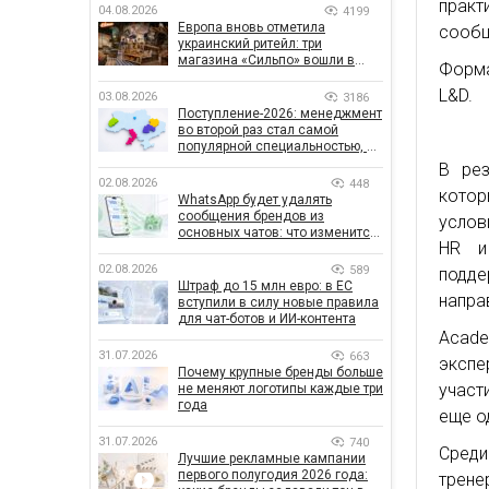
практ
04.08.2026
4199
Европа вновь отметила
сообщ
украинский ритейл: три
магазина «Сильпо» вошли в
Форма
рейтинг лучших супермаркетов
L&D.
03.08.2026
3186
Поступление-2026: менеджмент
во второй раз стал самой
популярной специальностью, а
количество заявлений —
В рез
рекордным за последние 5 лет
02.08.2026
448
кото
WhatsApp будет удалять
сообщения брендов из
услов
основных чатов: что изменится
HR и
для бизнеса
02.08.2026
589
подде
Штраф до 15 млн евро: в ЕС
напра
вступили в силу новые правила
для чат-ботов и ИИ-контента
Acad
31.07.2026
663
экспе
Почему крупные бренды больше
участ
не меняют логотипы каждые три
года
еще о
31.07.2026
740
Среди
Лучшие рекламные кампании
первого полугодия 2026 года:
трене