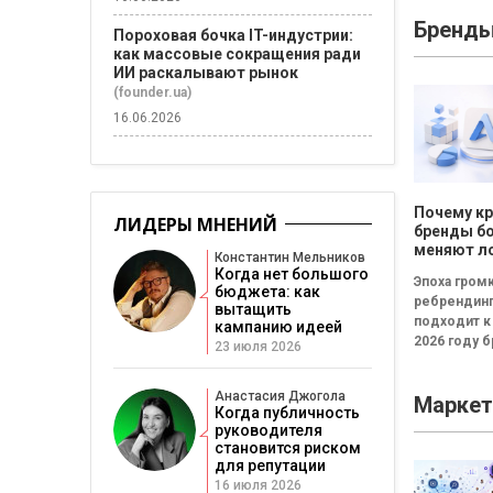
работает в 
Бренд
тем он цен
Пороховая бочка IT-индустрии:
Именно
как массовые сокращения ради
продолжит
ИИ раскалывают рынок
работы счит
(founder.ua)
16.06.2026
Почему к
ЛИДЕРЫ МНЕНИЙ
бренды б
меняют л
Константин Мельников
каждые т
Когда нет большого
Эпоха гром
бюджета: как
ребрендин
вытащить
подходит к
кампанию идеей
2026 году 
23 июля 2026
всё чаще
инвестирую
Анастасия Джогола
Маркет
новые логот
Когда публичность
узнаваемые
руководителя
становится риском
для репутации
16 июля 2026