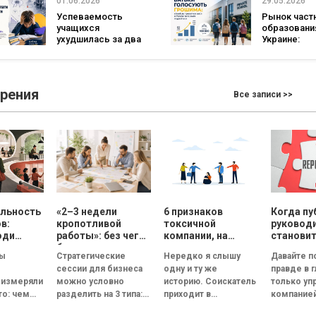
01.06.2026
29.05.2026
восстановления
Успеваемость
Рынок част
Украины
учащихся
образовани
ухудшилась за два
Украине:
года: отсутствие
количество
мотивации и
удвоилось, 
стресс из-за
число учащ
войны — среди
выросло в 2
зрения
Все записи >>
основных причин.
раза
Исследование
Viber и EdEra
яльность
«2–3 недели
6 признаков
Когда пу
в:
кропотливой
токсичной
руковод
юди
работы»: без чего
компании, на
станови
 хотят
бизнесу нет
которые нужно
риском 
ды
Стратегические
Нередко я слышу
Давайте 
«до
смысла
обратить
репутац
сессии для бизнеса
одну и ту же
правде в г
но
проводить
внимание на
 измеряли
можно условно
историю. Соискатель
только уп
аботать
стратегическую
собеседовании
то: чем
разделить на 3 типа:
приходит в
компание
мум
сессию
ловек
неудачная,
великолепный офис,
недостато