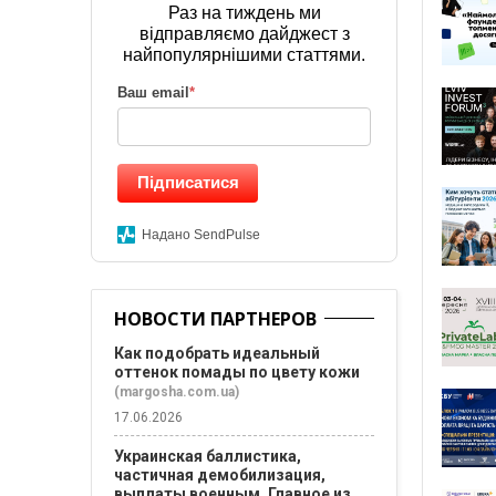
Раз на тиждень ми
відправляємо дайджест з
найпопулярнішими статтями.
Ваш email
*
Підписатися
Надано SendPulse
НОВОСТИ ПАРТНЕРОВ
Как подобрать идеальный
оттенок помады по цвету кожи
(margosha.com.ua)
17.06.2026
Украинская баллистика,
частичная демобилизация,
выплаты военным. Главное из