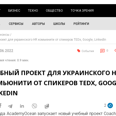
Г
БИЗНЕС
ТЕХНО
ОБЩЕСТВО
ТОЧКА ЗРЕНИЯ
А
СЕРВИСЫ
АВТОРЫ
ШКОЛЫ
РЕЙТИНГИ
нонсы
оект для украинского HR комьюнити от спикеров TEDx, Google, LinkedIn
.06.2022
0
События
мя чтения: 0.9 мин.
ЕБНЫЙ ПРОЕКТ ДЛЯ УКРАИНСКОГО 
ЬЮНИТИ ОТ СПИКЕРОВ TEDX, GOOG
KEDIN
2
да AcademyOcean запускает новый учебный проект Coachi