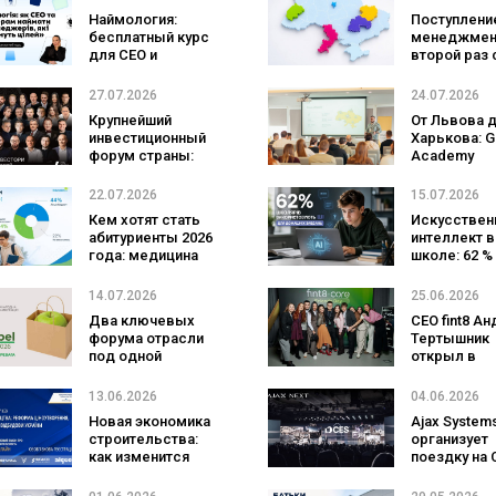
Наймология:
Поступление
бесплатный курс
менеджмен
для CEO и
второй раз 
фаундеров
самой попу
специально
27.07.2026
24.07.2026
а количест
Крупнейший
От Львова 
заявлений 
инвестиционный
Харькова: G
рекордным
форум страны:
Academy
последние 5
успейте купить
масштабиру
билет на Lviv Invest
образовате
22.07.2026
15.07.2026
Forum
программу 
Кем хотят стать
Искусствен
поддержке
абитуриенты 2026
интеллект в
украинског
года: медицина
школе: 62 %
бизнеса
обогнала ИТ, а
учеников
поступление в
используют
14.07.2026
25.06.2026
государственный
для выполн
Два ключевых
CEO fint8 А
вуз остается
домашних з
форума отрасли
Тертышник
главной целью
под одной
открыл в
крышей:
публичный 
PrivateLabel FMCG
курс по
13.06.2026
04.06.2026
Master и
финансово
Новая экономика
Ajax System
DistributionMaster-
управлению
строительства:
организует
2026 в МВЦ
CEO и влад
как изменится
поездку на 
бизнеса за 
ценообразование
2027 для 60
и стоимость
студентов