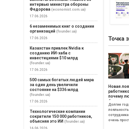
интервью министра обороны
Федорова
(economist.com.ua)
17.06.2026
6 незаменимых книг о создании
организаций
(founder.ua)
Точка 
17.06.2026
Казахстан привлек Nvidia к
созданию ИИ-хаба с
инвестициями $10 млрд
(founder.ua)
17.06.2026
500 самых богатых людей мира
за один день увеличили
Новая ло
состояние на $336 млрд
работнико
(founder.ua)
почему л
больше не
17.06.2026
Долгие го
работать 
лояльность
пенсии», 
Технологические компании
сотрудника
готовы р
сократили 150 000 работников,
очень прос
на макси
объясняя это ИИ
(founder.ua)
дольше че
16.06.2026