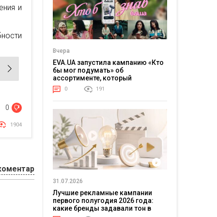
ения и
бности
Вчера
EVA.UA запустила кампанию «Кто
бы мог подумать» об
ассортименте, который
покупатели не ожидают увидеть
0
191
на платформе
0
1904
коментар
31.07.2026
Лучшие рекламные кампании
первого полугодия 2026 года:
какие бренды задавали тон в
отрасли