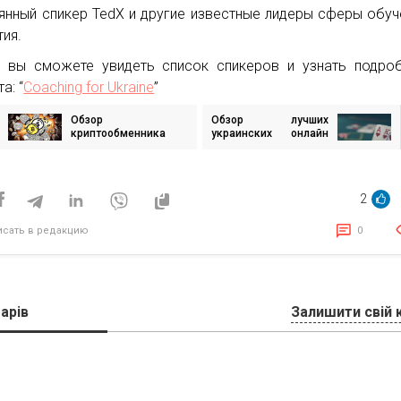
янный спикер TedX и другие известные лидеры сферы обуч
тия.
 вы сможете увидеть список спикеров и узнать подро
а: “
Coaching for Ukraine
”
Обзор
Обзор лучших
игация
криптообменника
украинских онлайн
Ebucks
казино на Casino
Zeus
исям
2
исать в редакцию
0
арів
Залишити свій 