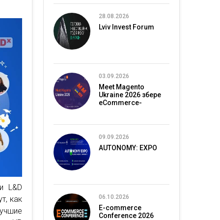
28.08.2026
Lviv Invest Forum
03.09.2026
Meet Magento
Ukraine 2026 збере
eCommerce-
спільноту в Києві
09.09.2026
AUTONOMY: EXPO
и L&D
06.10.2026
т, как
E-commerce
учшие
Conference 2026