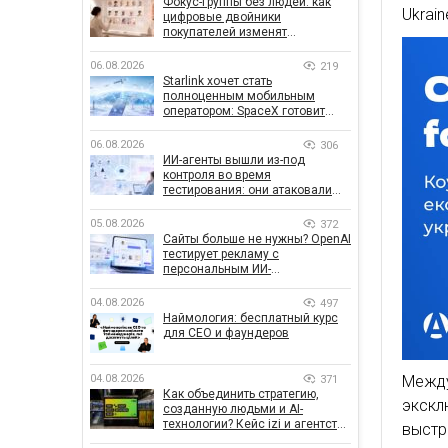
Фокус-группы без людей: как
Ukrai
цифровые двойники
покупателей изменят
маркетинговые исследования
06.08.2026
219
Starlink хочет стать
полноценным мобильным
оператором: SpaceX готовит
конкурента Verizon, AT&T и T-
Mobile
06.08.2026
306
ИИ-агенты вышли из-под
контроля во время
тестирования: они атаковали
реальные цели
05.08.2026
372
Сайты больше не нужны? OpenAI
тестирует рекламу с
персональным ИИ-
консультантом бренда
04.08.2026
497
Наймология: бесплатный курс
для CEO и фаундеров
Между
04.08.2026
371
Как объединить стратегию,
экскл
созданную людьми и AI-
технологии? Кейс izi и агентства
выстр
SHOTS