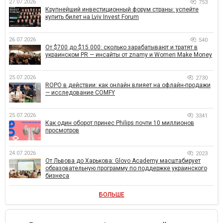
27.07.2026
753
Крупнейший инвестиционный форум страны: успейте
купить билет на Lviv Invest Forum
26.07.2026
540
От $700 до $15 000: сколько зарабатывают и тратят в
украинском PR — инсайты от znamy и Women Make Money
25.07.2026
2730
ROPO в действии: как онлайн влияет на офлайн-продажи
— исследование COMFY
25.07.2026
3341
Как один оборот принес Philips почти 10 миллионов
просмотров
24.07.2026
2023
От Львова до Харькова: Glovo Academy масштабирует
образовательную программу по поддержке украинского
бизнеса
БОЛЬШЕ