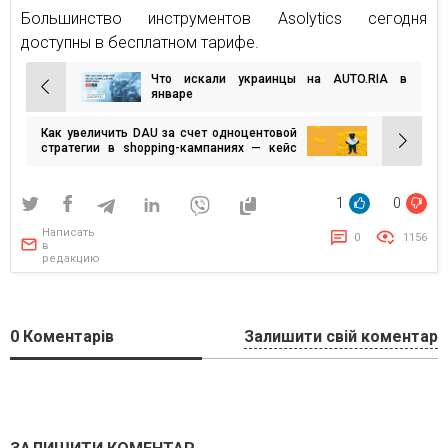
Большинство инструментов Asolytics сегодня
доступны в бесплатном тарифе.
Что искали украинцы на AUTO.RIA в
Навигация
январе
по
Как увеличить DAU за счет одноцентовой
записям
стратегии в shopping-кампаниях — кейс
OLX
1
0
Написать
0
1156
в
редакцию
0
Коментарів
Залишити свій коментар