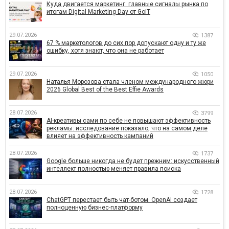
Куда двигается маркетинг: главные сигналы рынка по
итогам Digital Marketing Day от GoIT
29.07.2026
1387
67 % маркетологов до сих пор допускают одну и ту же
ошибку, хотя знают, что она не работает
29.07.2026
1050
Наталья Морозова стала членом международного жюри
2026 Global Best of the Best Effie Awards
28.07.2026
3799
AI-креативы сами по себе не повышают эффективность
рекламы: исследование показало, что на самом деле
влияет на эффективность кампаний
28.07.2026
1737
Google больше никогда не будет прежним: искусственный
интеллект полностью меняет правила поиска
28.07.2026
1728
ChatGPT перестает быть чат-ботом. OpenAI создает
полноценную бизнес-платформу