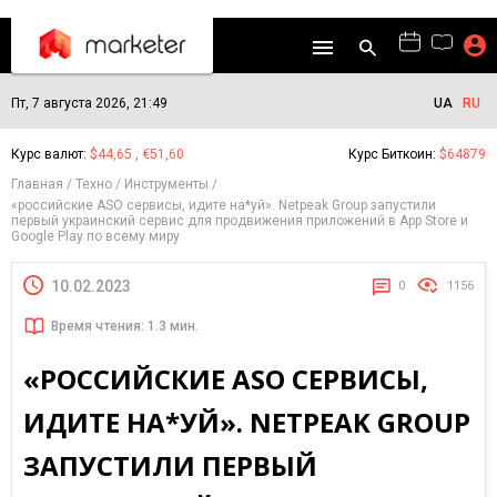
Пт, 7 августа 2026, 21:49
UA
RU
Курс валют:
$44,65 , €51,60
Курс Биткоин:
$64879
Главная
Техно
Инструменты
«российские ASO сервисы, идите на*уй». Netpeak Group запустили
первый украинский сервис для продвижения приложений в App Store и
Google Play по всему миру
10.02.2023
0
1156
Время чтения: 1.3 мин.
«РОССИЙСКИЕ ASO СЕРВИСЫ,
ИДИТЕ НА*УЙ». NETPEAK GROUP
ЗАПУСТИЛИ ПЕРВЫЙ