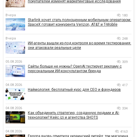
покупателей изменят маркетинговые исследования
Вчера
180
Starlink хочет стать полноценным мобильным оператором:
SpaceX готовит конкурента Verizon, AT&T и T-Mobile
Вчера
248
ИИ-агенты вышли из-под контроля во время тестирования:
они атаковали реальные цели
05.08.2026
309
Сайты больше не нужны? OpenAI тестирует рекламу с
персональным ИИ-консультантом бренда
04.08.2026
417
Наймология: бесплатный курс для CEO и фаундеров
04.08.2026
334
Как объединить стратегию, созданную людьми и AI-
технологии? Кейс izi и агентства SHOTS
04.08.2026
4163
Европа вновь отметила украинский ритейл: три магазина