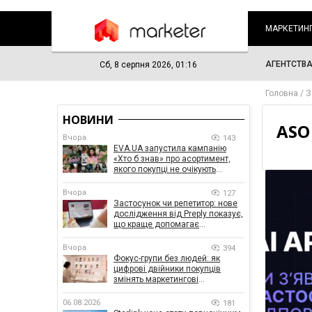
МАРКЕТИН
АГЕНТСТВ
Сб, 8 серпня 2026, 01:16
Головна
З
НОВИНИ
ASO
Вчора
143
EVA.UA запустила кампанію
«Хто б знав» про асортимент,
якого покупці не очікують
побачити на платформі
Вчора
127
Застосунок чи репетитор: нове
дослідження від Preply показує,
що краще допомагає
заговорити іноземною мовою
Вчора
394
Фокус-групи без людей: як
цифрові двійники покупців
змінять маркетингові
дослідження
06.08.2026
181