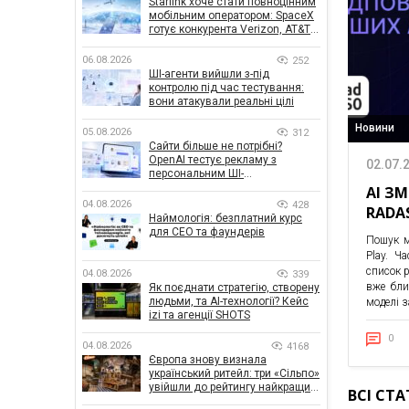
Starlink хоче стати повноцінним
мобільним оператором: SpaceX
готує конкурента Verizon, AT&T і
T-Mobile
06.08.2026
252
ШІ-агенти вийшли з-під
контролю під час тестування:
вони атакували реальні цілі
Новини
05.08.2026
312
Сайти більше не потрібні?
OpenAI тестує рекламу з
02.07.
персональним ШІ-
консультантом бренду
AI З
04.08.2026
428
RADAS
Наймологія: безплатний курс
для CEO та фаундерів
Пошук м
Play. Ч
список р
04.08.2026
339
вже бли
Як поєднати стратегію, створену
людьми, та AI-технології? Кейс
моделі 
izi та агенції SHOTS
0
04.08.2026
4168
Європа знову визнала
український ритейл: три «Сільпо»
увійшли до рейтингу найкращих
ВСІ СТА
супермаркетів