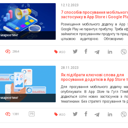
додатків та цифровий маркетолог в
12.12.2023
обличчі. Обговоримо, які обов’язки […]
7 способів просування мобільног
застосунку в App Store і Google Pl
2023 році
Розміщення мобільного додатку в App 
Google Play не гарантує прибутку. Треба е
займатися просуванням продукту та пра
l-маркетинг
цільовою аудиторією. Обговоримо 
просування мобільних додатків, які пр
2023 році і залишаться ефективними на
2864
ASO
будемо торкатися теми підбору ключових
оптимізації застосунку — це основа про
вона повинна бути за замовчуванням. […]
28.11.2023
Як підібрати ключові слова для
просування додатків в App Store 
Google Play: основні рекомендаці
Для просування мобільного додатку ма
нюанси
опублікувати. В App Store та Гугл Пл
додаються сотні нових застосунків з п
l-маркетинг
тематиками. Без стратегії просування та 
продукт загубиться та осяде на дно м
Обговоримо, підбір ключових слів App 
1381
PR
ASO
Google Play, як можна просувати д
Оптимізація мобільного додатку Прос
продукту та його оптимізацією в ко