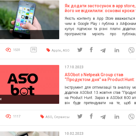
займається […]
Як додати застосунок в app store
його не відхилили: основні кроки 
нюанси
Якість контенту в App Store вважаєтьс
чим в Google Play і публіка з Айфона
купує підписки та різні платні додатки
програмістів мріють про публіка
просування продуктів саме для iOS. Роз
як додати застосунок в app store, щоб
видалили та на що звернути увагу. Ре
,
1531
PR
Apple
ASO
профілю Додавати свої застосунки можут
зареєстровані користувачі. […]
17.10.2023
ASObot з Netpeak Group став
“Продуктом дня” на Product Hunt:
цей інструмент заслуговує на ува
Інструмент для оптимізації та аналізу м
додатків ASObot 13 жовтня став “Продук
на Product Hunt. Зараз в ASObot 800 апв
и
він буде претендувати на те, щоб в
перемогу у номінації “Продукт м
Платформа Product Hunt збирає чи
,
1117
ASO
Сервисы
технічних спеціалістів, від розробників до
та інвесторів. Продукти дня за
потрапляють в розсилку для 800 […]
10.02.2023