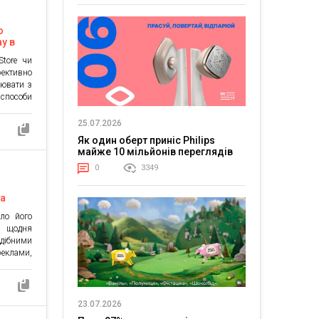
 одному
о
ay в
Store чи
фективно
цювати з
способи
ацюють в
далі. Не
25.07.2026
 слів та
Як один оберт приніс Philips
сування,
майже 10 мільйонів переглядів
0
3349
та
ї та
ло його
ей щодня
одібними
реклами,
агазину.
Store та
одатки.
уванням
23.07.2026
мпаніях