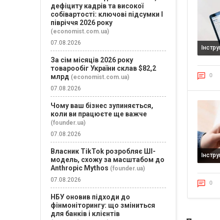
дефіциту кадрів та високої
собівартості: ключові підсумки І
півріччя 2026 року
(economist.com.ua)
07.08.2026
Інстр
За сім місяців 2026 року
товарообіг України склав $82,2
0
млрд
(economist.com.ua)
07.08.2026
Чому ваш бізнес зупиняється,
коли ви працюєте ще важче
(founder.ua)
07.08.2026
Власник TikTok розробляє ШІ-
Інстр
модель, схожу за масштабом до
Anthropic Mythos
(founder.ua)
07.08.2026
0
НБУ оновив підходи до
фінмоніторингу: що зміниться
для банків і клієнтів