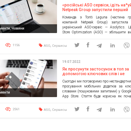
«російські ASO сервіси, ідіть на*у
Netpeak Group запустили перший
український сервіс для просуван
Команда з Tonti Laguna (частина гр
застосунків в App Store і Google P
компаній Netpeak Group) запустила
всьому світу
український ASO-сервіс — Asolytics. 
ументи, Новини
Store Optimization (ASO) — збільшити в
мобільних додатків в App Store та Google P
результаті допомагає підвищувати їхню к
,
1156
ASO
Сервисы
завантажень. Більшість популярних ASO 
мають російське походження. Підт
російські продукти, користувачі опосер
19.07.2022
фінансують війну. Раніше Netpeak […]
Як просунути застосунок в топ за
допомогою ключових слів і не
розоритися
Сьогодні ми поговоримо про нестандартни
просування мобільних додатків за кл
словами (пошуковими запитами) у Google
ументи
App Store. Стаття буде корисна як поч
ASO менеджерам, так і досвідченим фахів
хочуть дізнатися про новий спосіб пр
,
2561
ASO
Сервисы
додатків у сторах. За дослідже
проведеними ASO-агентствами та се
мобільного маркетингу, майже 35% 
застосунки отримують із […]