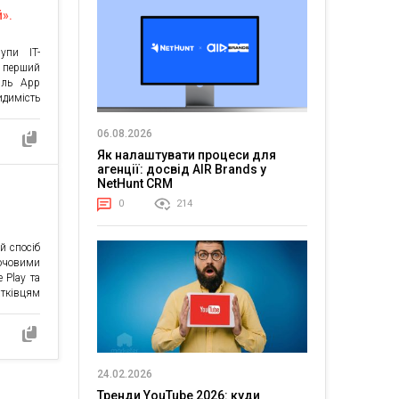
й».
ня
упи IT-
lay по
 перший
Ціль App
идимість
lay, що в
ількість
06.08.2026
сервісів
Як налаштувати процеси для
римуючи
агенції: досвід AIR Brands у
едковано
NetHunt CRM
0
214
й спосіб
ючовими
 Play та
атківцям
цям, які
осування
ннями,
рвісами
трафіку
24.02.2026
Тренди YouTube 2026: куди