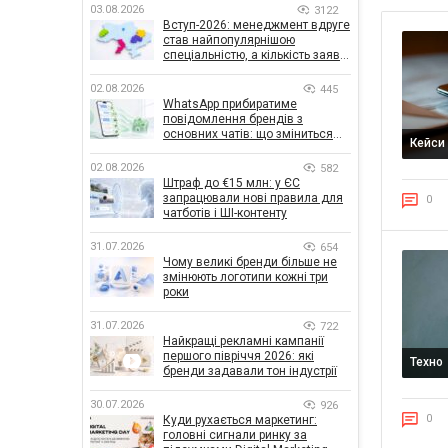
03.08.2026
3122
Вступ-2026: менеджмент вдруге
став найпопулярнішою
спеціальністю, а кількість заяв
— рекордна за 5 років
02.08.2026
445
WhatsApp прибиратиме
повідомлення брендів з
основних чатів: що зміниться
Кейси
для бізнесу
02.08.2026
582
Штраф до €15 млн: у ЄС
запрацювали нові правила для
0
чатботів і ШІ-контенту
31.07.2026
654
Чому великі бренди більше не
змінюють логотипи кожні три
роки
31.07.2026
722
Найкращі рекламні кампанії
першого півріччя 2026: які
Техно
бренди задавали тон індустрії
30.07.2026
926
0
Куди рухається маркетинг:
головні сигнали ринку за