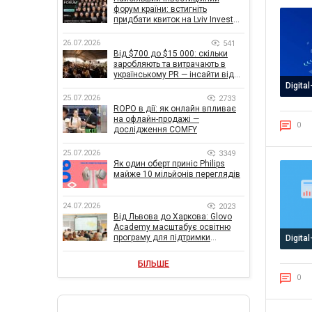
форум країни: встигніть
придбати квиток на Lviv Invest
Forum
26.07.2026
541
Від $700 до $15 000: скільки
заробляють та витрачають в
українському PR — інсайти від
znamy та Women Make Money
Digita
25.07.2026
2733
ROPO в дії: як онлайн впливає
на офлайн-продажі —
0
дослідження COMFY
25.07.2026
3349
Як один оберт приніс Philips
майже 10 мільйонів переглядів
24.07.2026
2023
Від Львова до Харкова: Glovo
Academy масштабує освітню
програму для підтримки
Digita
українського бізнесу
БІЛЬШЕ
0