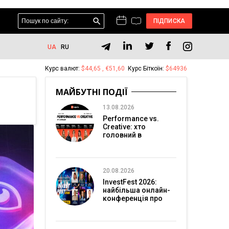
ПІДПИСКА
UA
RU
Курс валют:
$44,65 , €51,60
Курс Біткоїн:
$64936
МАЙБУТНІ ПОДІЇ
13.08.2026
Performance vs.
Creative: хто
головний в
перформанс-
маркетингу?
20.08.2026
InvestFest 2026:
найбільша онлайн-
конференція про
інвестиції