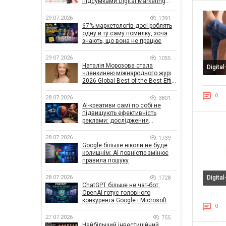
підсумками Digital Marketing
Day від GoIT
29.07.2026
1391
67% маркетологів досі роблять
одну й ту саму помилку, хоча
знають, що вона не працює
29.07.2026
1055
Наталія Морозова стала
Digita
членкинею міжнародного журі
2026 Global Best of the Best Effie
Awards
0
28.07.2026
3801
AI-креативи самі по собі не
підвищують ефективність
реклами: дослідження
показало, що насправді
впливає на ефективність
28.07.2026
1739
кампаній
Google більше ніколи не буде
колишнім: AI повністю змінює
правила пошуку
28.07.2026
Digita
1728
ChatGPT більше не чат-бот:
OpenAI готує головного
конкурента Google і Microsoft
0
27.07.2026
755
Найбільший інвестиційний