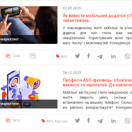
процес. Він починається […]
02.09.2025
Як вивести мобільний додаток у 
завантажень
У повсякденному житті мобільні та різн
додатки для них стали вже зви
невід’ємними. Користувачам вони про
l-маркетинг
масу послуг і можливостей. Конкуренція 
Вивести власний додаток в ТОП с
складніше. Але немає нічого нереаль
2744
PR
ASO
реклама мобільних додатків від http.com.ua
перевірені методи. Кращі розглянемо
матеріалі. Просування додатка для 
28.12.2023
Просування мобільного […]
Професія ASO-фахівець: обов’язк
вакансії та зарплатня. Де навчит
ASO безкоштовно?
Мобільні застосунки стали невід’ємною 
життя. Зверніть увагу скільки д
встановлено на вашому телефоні. Скіль
l-маркетинг
ви реально використовуєте? Конкурен
розробниками додатків за увагу корист
його гроші, привела до створенн
,
3813
ASO
Кар'єра
високооплачуваних професій. Одна з н
фахівець — спеціаліст з просування м