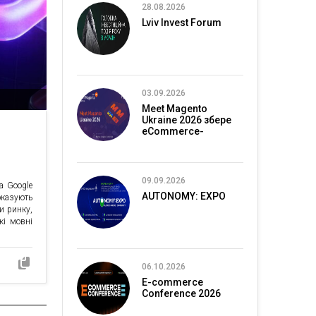
28.08.2026
Lviv Invest Forum
03.09.2026
Meet Magento
Ukraine 2026 збере
eCommerce-
спільноту в Києві
09.09.2026
а Google
AUTONOMY: EXPO
оказують
ми ринку,
кі мовні
06.10.2026
E-commerce
Conference 2026