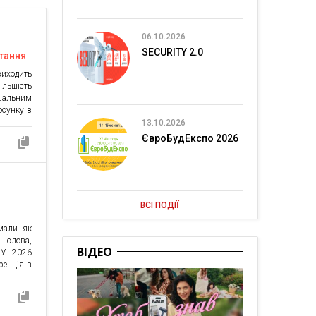
06.10.2026
SECURITY 2.0
стання
виходить
ільшість
ішальним
осунку в
лучення
13.10.2026
чені, а
ЄвроБудЕкспо 2026
 перших
рганічні
 джерел
ВСІ ПОДІЇ
мали як
 слова,
ВІДЕО
. У 2026
ренція в
чення і
ли ASO в
танням.
и, а про