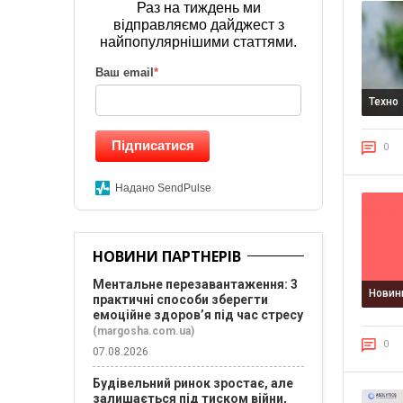
Раз на тиждень ми
відправляємо дайджест з
найпопулярнішими статтями.
Ваш email
*
Техно
Підписатися
0
Надано SendPulse
НОВИНИ ПАРТНЕРІВ
Ментальне перезавантаження: 3
Новин
практичні способи зберегти
емоційне здоров’я під час стресу
(margosha.com.ua)
0
07.08.2026
Будівельний ринок зростає, але
залишається під тиском війни,