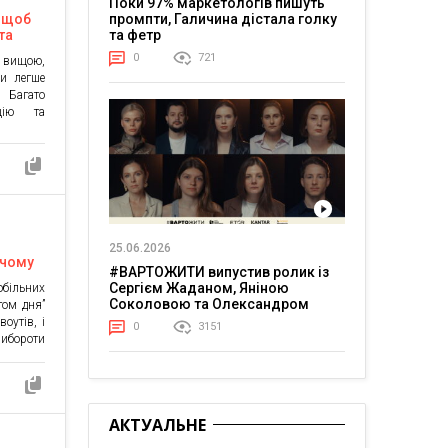
Поки 97% маркетологів пишуть
промпти, Галичина дістала голку
, щоб
та фетр
та
0
721
я вищою,
ми легше
. Багато
цію та
глянемо,
 його не
єстрація
ь тільки
25.06.2026
 чому
#ВАРТОЖИТИ випустив ролик із
гу?
Сергієм Жаданом, Яніною
обільних
Соколовою та Олександром
том дня”
Тереном про життя в постійній
оутів, і
0
3151
напрузі
ибороти
ісяця”.
сленних
 C-level
звичай
АКТУАЛЬНЕ