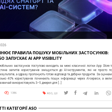
2026
МІНЮЄ ПРАВИЛА ПОШУКУ МОБІЛЬНИХ ЗАСТОСУНКІВ:
O ЗАПУСКАЄ AI APP VISIBILITY
обільних застосунків поступово виходить за межі класичної логіки App Store т
астина запитів користувачів зміщується до AI-інструментів, які не просто п
езультатів, а одразу пропонують готові відповіді та добірки продуктів. За оцінка
зько 40% користувачів починають пошук інформації через AI-сервіси, а вели
зазвичай використовують 3–5 джерел для […]
,
1386
ASO
ШІ
ТТІ КАТЕГОРІЇ ASO