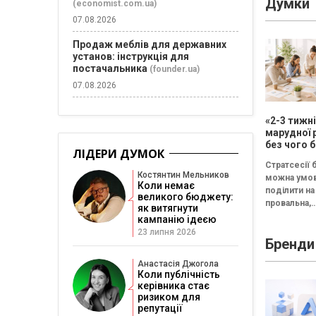
Думки
(economist.com.ua)
07.08.2026
Продаж меблів для державних
установ: інструкція для
постачальника
(founder.ua)
07.08.2026
«2-3 тижн
марудної 
без чого б
ЛІДЕРИ ДУМОК
немає сен
Стратсесії 
проводит
Костянтин Мельников
можна умо
стратегіч
Коли немає
поділити на 
великого бюджету:
провальна,
як витягнути
збалансова
кампанію ідеєю
трансформа
23 липня 2026
Бренди
Провальна 
«рефлексія
Анастасія Джогола
канапе» бе
Коли публічність
результату..
керівника стає
ризиком для
репутації