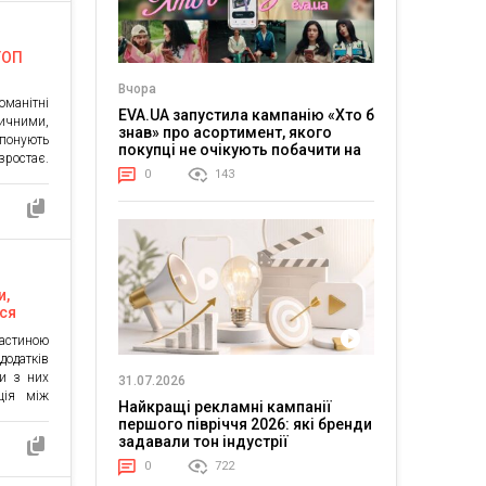
ТОП
Вчора
оманітні
EVA.UA запустила кампанію «Хто б
чними,
знав» про асортимент, якого
понують
покупці не очікують побачити на
зростає.
платформі
0
143
тає все
ного. Є
, є інші
 далі в
андроїд
и,
ися
частиною
одатків
ки з них
31.07.2026
ція між
Найкращі рекламні кампанії
увача та
першого півріччя 2026: які бренди
я нових
задавали тон індустрії
их ASO-
0
722
обільних