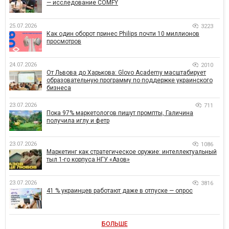
— исследование COMFY
25.07.2026
3223
Как один оборот принес Philips почти 10 миллионов
просмотров
24.07.2026
2010
От Львова до Харькова: Glovo Academy масштабирует
образовательную программу по поддержке украинского
бизнеса
23.07.2026
711
Пока 97% маркетологов пишут промпты, Галичина
получила иглу и фетр
23.07.2026
1086
Маркетинг как стратегическое оружие: интеллектуальный
тыл 1-го корпуса НГУ «Азов»
23.07.2026
3816
41 % украинцев работают даже в отпуске — опрос
БОЛЬШЕ