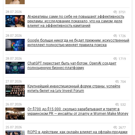
28.07.2026
3751
AI-креативы сами по себе не повышают эффективность
рекламы: исследование показало, что на самом деле
влияет на эффективность кампаний
28.07.2026
1726
Google больше никогда не будет прежним: искусственный
интеллект полностью меняет правила поиска
28.07.2026
1719
ChatGPT перестает быть чат-ботом. OpenAI создает
полноценную бизнес-платформу
27.07.2026
704
Крупнейший инвестиционный форум страны: успейте
купить билет на Lviv Invest Forum
26.07.2026
532
От $700 до $15 000: сколько зарабатывают и тратят в
украинском PR — инсайты от znamy и Women Make Money
25.07.2026
2677
ROPO в действии: как онлайн влияет на офлайн-продажи