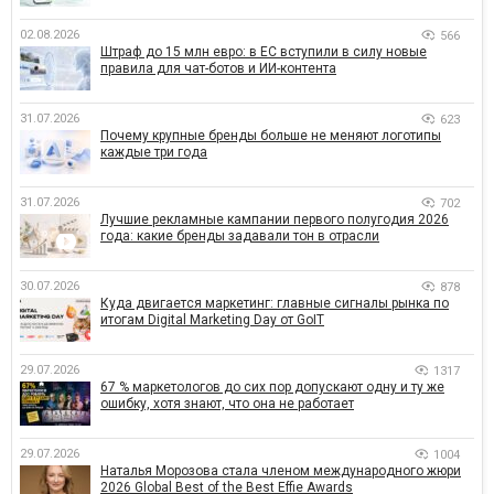
02.08.2026
566
Штраф до 15 млн евро: в ЕС вступили в силу новые
правила для чат-ботов и ИИ-контента
31.07.2026
623
Почему крупные бренды больше не меняют логотипы
каждые три года
31.07.2026
702
Лучшие рекламные кампании первого полугодия 2026
года: какие бренды задавали тон в отрасли
30.07.2026
878
Куда двигается маркетинг: главные сигналы рынка по
итогам Digital Marketing Day от GoIT
29.07.2026
1317
67 % маркетологов до сих пор допускают одну и ту же
ошибку, хотя знают, что она не работает
29.07.2026
1004
Наталья Морозова стала членом международного жюри
2026 Global Best of the Best Effie Awards