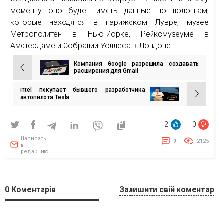
моменту оно будет иметь данные по полотнам,
которые находятся в парижском Лувре, музее
Метрополитен в Нью-Йорке, Рейксмузеуме в
Амстердаме и Собрании Уоллеса в Лондоне.
Компания Google разрешила создавать
Навигация
расширения для Gmail
по
Intel покупает бывшего разработчика
записям
автопилота Tesla
2
0
Написать
0
2125
в
редакцию
0
Коментарів
Залишити свій коментар