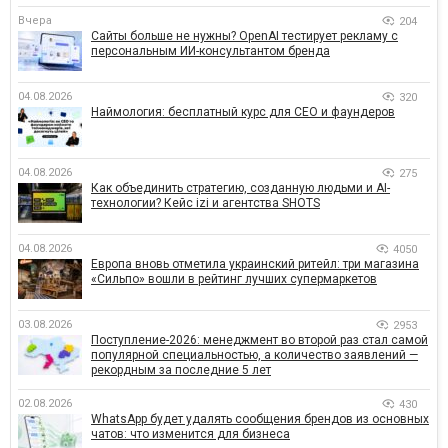
Вчера
204
Сайты больше не нужны? OpenAI тестирует рекламу с
персональным ИИ-консультантом бренда
04.08.2026
320
Наймология: бесплатный курс для CEO и фаундеров
04.08.2026
275
Как объединить стратегию, созданную людьми и AI-
технологии? Кейс izi и агентства SHOTS
04.08.2026
4050
Европа вновь отметила украинский ритейл: три магазина
«Сильпо» вошли в рейтинг лучших супермаркетов
03.08.2026
2953
Поступление-2026: менеджмент во второй раз стал самой
популярной специальностью, а количество заявлений —
рекордным за последние 5 лет
02.08.2026
430
WhatsApp будет удалять сообщения брендов из основных
чатов: что изменится для бизнеса