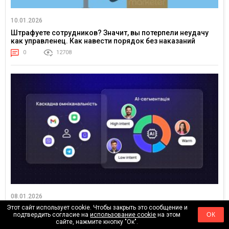
10.01.2026
Штрафуете сотрудников? Значит, вы потерпели неудачу
как управленец. Как навести порядок без наказаний
0
12708
08.01.2026
Этот сайт использует cookie. Чтобы закрыть это сообщение и
Тренды Retention-маркетинга в 2026 году: как AI, CDP и
подтвердить согласие на
использование cookie
на этом
ОК
омниканальность меняют подход
сайте, нажмите кнопку "Ок".
0
8222