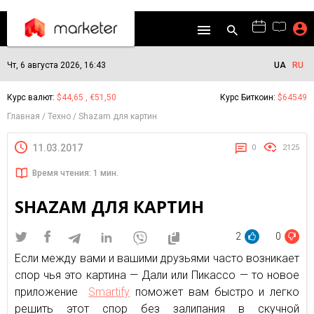
Чт, 6 августа 2026, 16:43
UA
RU
Курс валют:
$44,65 , €51,50
Курс Биткоин:
$64549
Главная
Техно
Shazam для картин
11.03.2017
0
2125
Время чтения: 1 мин.
SHAZAM ДЛЯ КАРТИН
2
0
Если между вами и вашими друзьями часто возникает
спор чья это картина — Дали или Пикассо — то новое
приложение
Smartify
поможет вам быстро и легко
решить этот спор без залипания в скучной